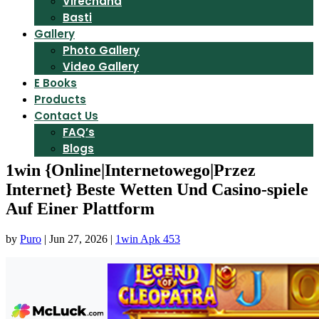
Virechana
Basti
Gallery
Photo Gallery
Video Gallery
E Books
Products
Contact Us
FAQ’s
Blogs
1win {Online|Internetowego|Przez
Internet} Beste Wetten Und Casino-spiele
Auf Einer Plattform
by
Puro
|
Jun 27, 2026
|
1win Apk 453