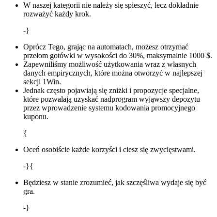
W naszej kategorii nie należy się spieszyć, lecz dokładnie
rozważyć każdy krok.
-}
Oprócz Tego, grając na automatach, możesz otrzymać
przełom gotówki w wysokości do 30%, maksymalnie 1000 $.
Zapewniliśmy możliwość użytkowania wraz z własnych
danych empirycznych, które można otworzyć w najlepszej
sekcji 1Win.
Jednak często pojawiają się zniżki i propozycje specjalne,
które pozwalają uzyskać nadprogram wyjąwszy depozytu
przez wprowadzenie systemu kodowania promocyjnego
kuponu.
{
Oceń osobiście każde korzyści i ciesz się zwycięstwami.
-}{
Będziesz w stanie zrozumieć, jak szczęśliwa wydaje się być
gra.
-}