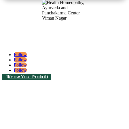
We, at Puro Health Homeopathy, Ayurveda and Panchakarma
Center, strive in serving our patients with an ancient scientific
sustainable approaches and the best of Ayurvedic treatments.
We provide Ayurvedic treatments that are thoroughly tested and
analyzed.
Follow
Follow
Follow
Follow
Know Your Prakriti
QUICK LINKS
– Home
– About Us
– Contact Us
– Gallery