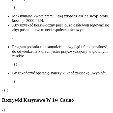
-}
Maksymalna kwota premii, jaką zdobędziesz na swoje profil,
kosztuje 2000 PLN.
Aby uzyskać bezzwłoczny post, dużo osób woli logować się
zbyt pośrednictwem necie społecznościowych.
{
Program posiada taki samodzielnie wygląd i funkcjonalność,
do odwiedzenia których jesteś przyzwyczajony w głównym
zasobie.
-}{
By zakończyć operację, należy kliknąć zakładkę „Wypłać”.
-}
-} {
Rozrywki Kasynowe W 1w Casino
-}