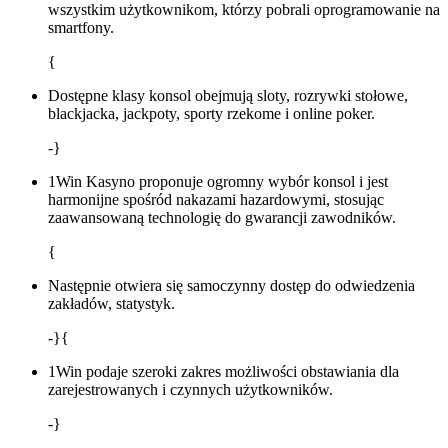
wszystkim użytkownikom, którzy pobrali oprogramowanie na
smartfony.
{
Dostępne klasy konsol obejmują sloty, rozrywki stołowe,
blackjacka, jackpoty, sporty rzekome i online poker.
-}
1Win Kasyno proponuje ogromny wybór konsol i jest
harmonijne spośród nakazami hazardowymi, stosując
zaawansowaną technologię do gwarancji zawodników.
{
Następnie otwiera się samoczynny dostęp do odwiedzenia
zakładów, statystyk.
-}{
1Win podaje szeroki zakres możliwości obstawiania dla
zarejestrowanych i czynnych użytkowników.
-}