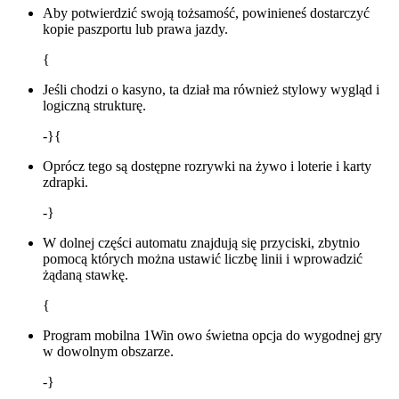
Aby potwierdzić swoją tożsamość, powinieneś dostarczyć
kopie paszportu lub prawa jazdy.
{
Jeśli chodzi o kasyno, ta dział ma również stylowy wygląd i
logiczną strukturę.
-}{
Oprócz tego są dostępne rozrywki na żywo i loterie i karty
zdrapki.
-}
W dolnej części automatu znajdują się przyciski, zbytnio
pomocą których można ustawić liczbę linii i wprowadzić
żądaną stawkę.
{
Program mobilna 1Win owo świetna opcja do wygodnej gry
w dowolnym obszarze.
-}