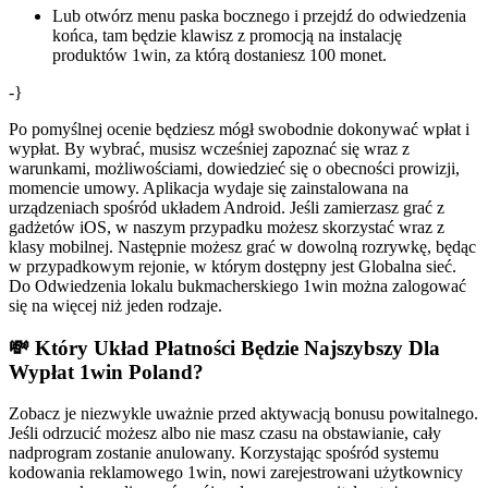
Lub otwórz menu paska bocznego i przejdź do odwiedzenia
końca, tam będzie klawisz z promocją na instalację
produktów 1win, za którą dostaniesz 100 monet.
-}
Po pomyślnej ocenie będziesz mógł swobodnie dokonywać wpłat i
wypłat. By wybrać, musisz wcześniej zapoznać się wraz z
warunkami, możliwościami, dowiedzieć się o obecności prowizji,
momencie umowy. Aplikacja wydaje się zainstalowana na
urządzeniach spośród układem Android. Jeśli zamierzasz grać z
gadżetów iOS, w naszym przypadku możesz skorzystać wraz z
klasy mobilnej. Następnie możesz grać w dowolną rozrywkę, będąc
w przypadkowym rejonie, w którym dostępny jest Globalna sieć.
Do Odwiedzenia lokalu bukmacherskiego 1win można zalogować
się na więcej niż jeden rodzaje.
💸 Który Układ Płatności Będzie Najszybszy Dla
Wypłat 1win Poland?
Zobacz je niezwykle uważnie przed aktywacją bonusu powitalnego.
Jeśli odrzucić możesz albo nie masz czasu na obstawianie, cały
nadprogram zostanie anulowany. Korzystając spośród systemu
kodowania reklamowego 1win, nowi zarejestrowani użytkownicy