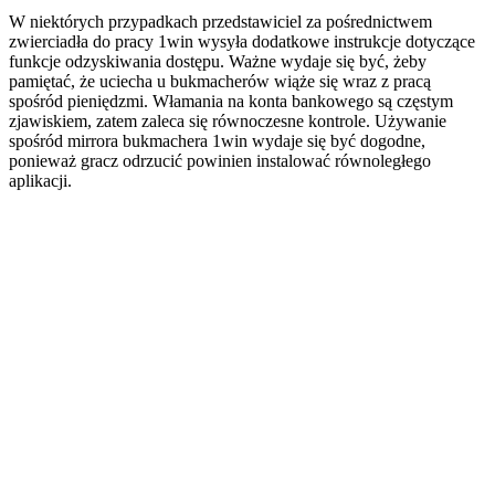
W niektórych przypadkach przedstawiciel za pośrednictwem
zwierciadła do pracy 1win wysyła dodatkowe instrukcje dotyczące
funkcje odzyskiwania dostępu. Ważne wydaje się być, żeby
pamiętać, że uciecha u bukmacherów wiąże się wraz z pracą
spośród pieniędzmi. Włamania na konta bankowego są częstym
zjawiskiem, zatem zaleca się równoczesne kontrole. Używanie
spośród mirrora bukmachera 1win wydaje się być dogodne,
ponieważ gracz odrzucić powinien instalować równoległego
aplikacji.