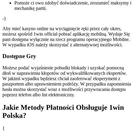
Pomoże ci owo zdobyć doświadczenie, zrozumieć maksymy i
mechanikę partii.
-}
Aby mieć kasyno online na wyciągnięcie ręki przez cały okres,
możesz spośród 1win official pobrać aplikację mobilną. Wydaje Się
pani dostępna wyłącznie na rzecz programu operacyjnego Mobilne.
W wypadku iOS należy skorzystać z alternatywnej możliwości.
Dostępne Gry
Możesz podać wyjaśnienie pobudki blokady i uzyskać pomocną
dłoń w naprawieniu kłopotów od wykwalifikowanych ekspertów.
W jakimś wypadku będziesz chciał zaoferować eksperyment z
paszportem albo uprawnieniem podróży. W przypadku zapomnienia
hasła można skorzystać wraz z możliwości przywracania dostępu
poprzez telefon albo list elektroniczny.
Jakie Metody Płatności Obsługuje 1win
Polska?
{