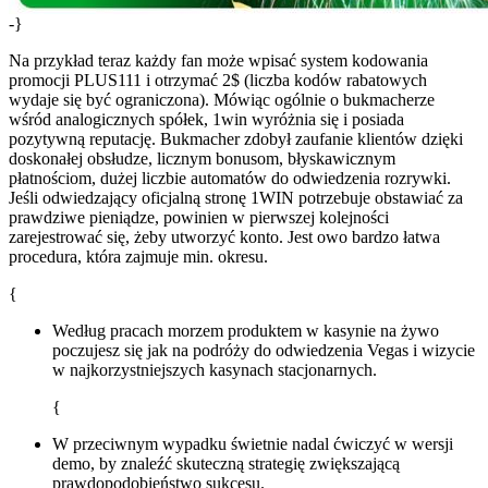
-}
Na przykład teraz każdy fan może wpisać system kodowania
promocji PLUS111 i otrzymać 2$ (liczba kodów rabatowych
wydaje się być ograniczona). Mówiąc ogólnie o bukmacherze
wśród analogicznych spółek, 1win wyróżnia się i posiada
pozytywną reputację. Bukmacher zdobył zaufanie klientów dzięki
doskonałej obsłudze, licznym bonusom, błyskawicznym
płatnościom, dużej liczbie automatów do odwiedzenia rozrywki.
Jeśli odwiedzający oficjalną stronę 1WIN potrzebuje obstawiać za
prawdziwe pieniądze, powinien w pierwszej kolejności
zarejestrować się, żeby utworzyć konto. Jest owo bardzo łatwa
procedura, która zajmuje min. okresu.
{
Według pracach morzem produktem w kasynie na żywo
poczujesz się jak na podróży do odwiedzenia Vegas i wizycie
w najkorzystniejszych kasynach stacjonarnych.
{
W przeciwnym wypadku świetnie nadal ćwiczyć w wersji
demo, by znaleźć skuteczną strategię zwiększającą
prawdopodobieństwo sukcesu.