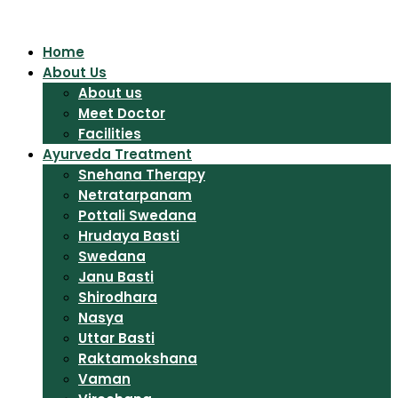
Home
About Us
About us
Meet Doctor
Facilities
Ayurveda Treatment
Snehana Therapy
Netratarpanam
Pottali Swedana
Hrudaya Basti
Swedana
Janu Basti
Shirodhara
Nasya
Uttar Basti
Raktamokshana
Vaman