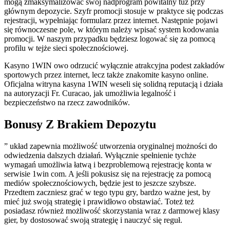
mogą zmaksymalizować swój nadprogram powitalny tuż przy
głównym depozycie. Szyfr promocji stosuje w praktyce się podczas
rejestracji, wypełniając formularz przez internet. Następnie pojawi
się równoczesne pole, w którym należy wpisać system kodowania
promocji. W naszym przypadku będziesz logować się za pomocą
profilu w tejże sieci społecznościowej.
Kasyno 1WIN owo odrzucić wyłącznie atrakcyjna podest zakładów
sportowych przez internet, lecz także znakomite kasyno online.
Oficjalna witryna kasyna 1WIN weseli się solidną reputacją i działa
na autoryzacji Fr. Curacao, jak umożliwia legalność i
bezpieczeństwo na rzecz zawodników.
Bonusy Z Brakiem Depozytu
” układ zapewnia możliwość utworzenia oryginalnej możności do
odwiedzenia dalszych działań. Wyłącznie spełnienie tychże
wymagań umożliwia łatwą i bezproblemową rejestrację konta w
serwisie 1win com. A jeśli pokusisz się na rejestrację za pomocą
mediów społecznościowych, będzie jest to jeszcze szybsze.
Przedtem zaczniesz grać w tego typu gry, bardzo ważne jest, by
mieć już swoją strategię i prawidłowo obstawiać. Toteż też
posiadasz również możliwość skorzystania wraz z darmowej klasy
gier, by dostosować swoją strategię i nauczyć się reguł.