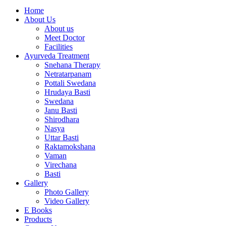
Home
About Us
About us
Meet Doctor
Facilities
Ayurveda Treatment
Snehana Therapy
Netratarpanam
Pottali Swedana
Hrudaya Basti
Swedana
Janu Basti
Shirodhara
Nasya
Uttar Basti
Raktamokshana
Vaman
Virechana
Basti
Gallery
Photo Gallery
Video Gallery
E Books
Products