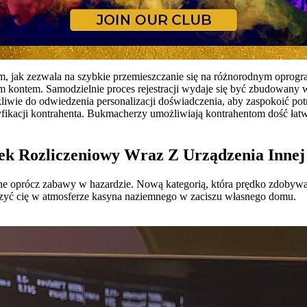
um, jak zezwala na szybkie przemieszczanie się na różnorodnym opro
 kontem. Samodzielnie proces rejestracji wydaje się być zbudowany w
ikliwie do odwiedzenia personalizacji doświadczenia, aby zaspokoić p
ikacji kontrahenta. Bukmacherzy umożliwiają kontrahentom dość łat
k Rozliczeniowy Wraz Z Urządzenia Innej
e oprócz zabawy w hazardzie. Nową kategorią, która prędko zdobywa 
zyć cię w atmosferze kasyna naziemnego w zaciszu własnego domu.