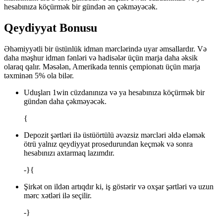
hesabınıza köçürmək bir gündən ən çəkməyəcək.
Qeydiyyat Bonusu
Əhəmiyyətli bir üstünlük idman mərclərində uyar əmsallardır. Və
daha məşhur idman fənləri və hadisələr üçün marja daha əksik
olaraq qalır. Məsələn, Amerikada tennis çempionatı üçün marja
təxminən 5% ola bilər.
Uduşları 1win cüzdanınıza və ya hesabınıza köçürmək bir
gündən daha çəkməyəcək.
{
Depozit şərtləri ilə üstüörtülü əvəzsiz mərcləri əldə eləmək
ötrü yalnız qeydiyyat prosedurundan keçmək və sonra
hesabınızı axtarmaq lazımdır.
-}{
Şirkət on ildən artıqdır ki, iş göstərir və oxşar şərtləri və uzun
mərc xətləri ilə seçilir.
-}