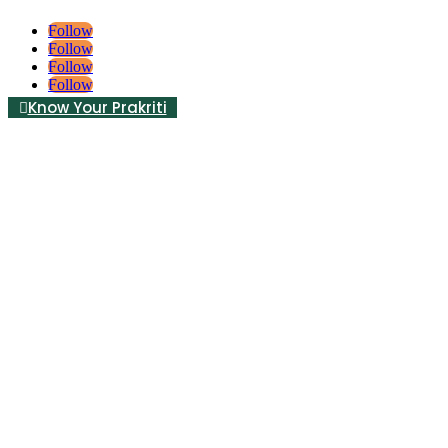
analyzed.
Follow
Follow
Follow
Follow
Know Your Prakriti
QUICK LINKS
– Home
– About Us
– Contact Us
– Gallery
– Blogs
AYURVEDA TREATMENT
– Snehana
– Swedana
– Virechana