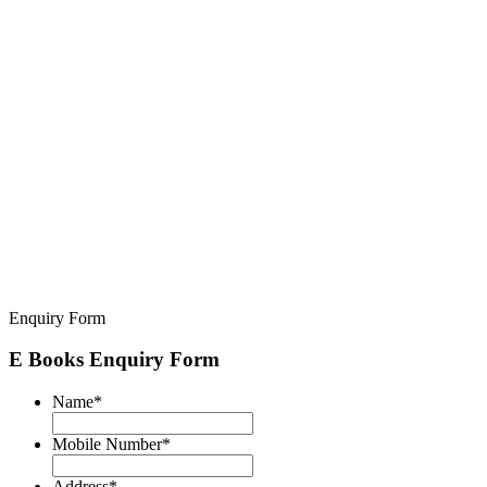
– Basti
– Raktamokshan
AYURVEDA TREATMENT
– Nasya
– Uttarbasti
– Shirodhara
– Pottali Sweda
Enquiry Form
E Books Enquiry Form
Name
*
Mobile Number
*
Address
*