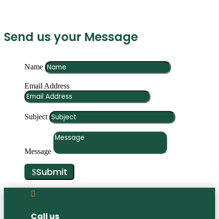
Send us your Message
Name
Email Address
Subject
Message
Submit

Call us