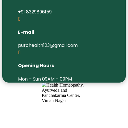
+91 8329896159

E-mail
purohealth123@gmail.com

Opening Hours
Mon – Sun 09AM – 09PM
We, at Puro Health Homeopathy, Ayurveda and Panchakarma
Center, strive in serving our patients with an ancient scientific
sustainable approaches and the best of Ayurvedic treatments.
We provide Ayurvedic treatments that are thoroughly tested and