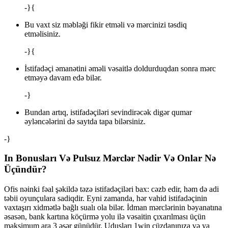
-}{
Bu vaxt siz məbləği fikir etməli və mərcinizi təsdiq
etməlisiniz.
-}{
İstifadəçi əmanətini əməli vəsaitlə doldurduqdan sonra mərc
etməyə davam edə bilər.
-}
Bundan artıq, istifadəçiləri sevindirəcək digər qumar
əyləncələrini də saytda tapa bilərsiniz.
-}
In Bonusları Və Pulsuz Mərclər Nədir Və Onlar Nə
Üçündür?
Ofis nəinki fəal şəkildə təzə istifadəçiləri bax: cəzb edir, həm də adi
təbii oyunçulara sadiqdir. Eyni zamanda, hər vahid istifadəçinin
vaxtaşırı xidmətlə bağlı sualı ola bilər. İdman mərclərinin bəyanatına
əsasən, bank kartına köçürmə yolu ilə vəsaitin çıxarılması üçün
maksimum ara 3 əsər günüdür. Uduşları 1win cüzdanınıza və ya