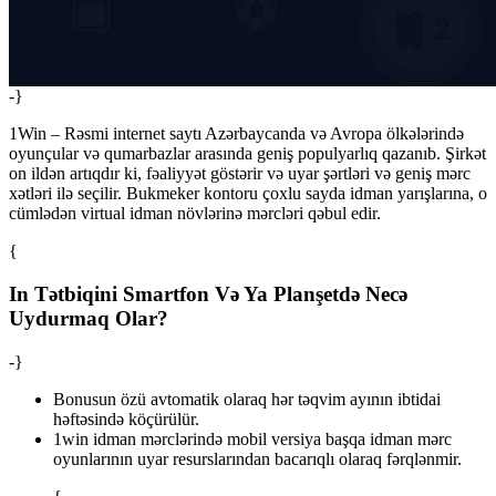
-}
1Win – Rəsmi internet saytı Azərbaycanda və Avropa ölkələrində
oyunçular və qumarbazlar arasında geniş populyarlıq qazanıb. Şirkət
on ildən artıqdır ki, fəaliyyət göstərir və uyar şərtləri və geniş mərc
xətləri ilə seçilir. Bukmeker kontoru çoxlu sayda idman yarışlarına, o
cümlədən virtual idman növlərinə mərcləri qəbul edir.
{
In Tətbiqini Smartfon Və Ya Planşetdə Necə
Uydurmaq Olar?
-}
Bonusun özü avtomatik olaraq hər təqvim ayının ibtidai
həftəsində köçürülür.
1win idman mərclərində mobil versiya başqa idman mərc
oyunlarının uyar resurslarından bacarıqlı olaraq fərqlənmir.