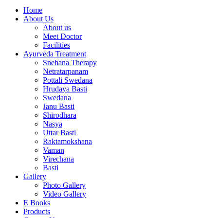
Home
About Us
About us
Meet Doctor
Facilities
Ayurveda Treatment
Snehana Therapy
Netratarpanam
Pottali Swedana
Hrudaya Basti
Swedana
Janu Basti
Shirodhara
Nasya
Uttar Basti
Raktamokshana
Vaman
Virechana
Basti
Gallery
Photo Gallery
Video Gallery
E Books
Products