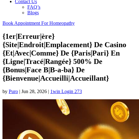
Contact Us
FAQ’s
Blogs
Book Appointment For Homeopathy
{1er|Erreur|ère}
{Site|Endroit|Emplacement} De Casino
{Et|Avec|Comme} De {Paris|Pari} En
{Ligne|Tracé|Rangée} 500% De
{Bonus|Face B|B-a-ba} De
{Bienvenue|Accueilli|Accueillant}
by
Puro
|
Jun 28, 2026
|
1win Login 273