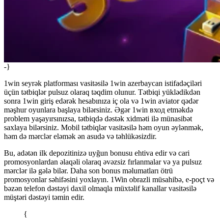
-}
1win seyrək platforması vasitəsilə 1win azerbaycan istifadəçiləri
üçün tətbiqlər pulsuz olaraq təqdim olunur. Tətbiqi yüklədikdən
sonra 1win giriş edərək hesabınıza iç ola və 1win aviator qədər
məşhur oyunlara başlaya bilərsiniz. Əgər 1win вход etməkdə
problem yaşayırsınızsa, tətbiqdə dəstək xidməti ilə münasibət
saxlaya bilərsiniz. Mobil tətbiqlər vasitəsilə həm oyun əylənmək,
həm də mərclər eləmək ən asudə və təhlükəsizdir.
Bu, adətən ilk depozitinizə uyğun bonusu ehtiva edir və cari
promosyonlardan əlaqəli olaraq əvəzsiz fırlanmalar və ya pulsuz
mərclər ilə gələ bilər. Daha son bonus məlumatları ötrü
promosyonlar səhifəsini yoxlayın. 1Win obrazli müsahibə, e-poçt və
bəzən telefon dəstəyi daxil olmaqla müxtəlif kanallar vasitəsilə
müştəri dəstəyi təmin edir.
{