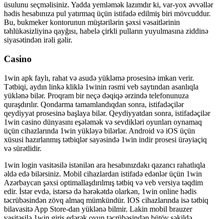
üsulunu seçməlisiniz. Yadda yemləmək lazımdır ki, var-yox əvvəllər
hədis hesabınıza pul yatırmaq üçün istifadə edilmiş biri mövcuddur.
Bu, bukmeker kontorunun müştərilərin şəxsi vəsaitlərinin
təhlükəsizliyinə qayğısı, habelə çirkli pulların yuyulmasına ziddinə
siyasətindən irəli gəlir.
Casino
1win apk faylı, rahat və asudə yükləmə prosesinə imkan verir.
Tətbiqi, aydın linkə kliklə 1winin rəsmi veb saytından asanlıqla
yüklənə bilər. Proqram bir neçə dəqiqə ərzində telefonunuza
quraşdırılır. Qondarma tamamlandıqdan sonra, istifadəçilər
qeydiyyat prosesinə başlaya bilər. Qeydiyyatdan sonra, istifadəçilər
1win casino dünyasını eşələmək və sevdikləri oyunları oynamaq
üçün cihazlarında 1win yükləyə bilərlər. Android və iOS üçün
xüsusi hazırlanmış tətbiqlər sayəsində 1win indir prosesi ürəyiaçiq
və sürətlidir.
1win login vasitəsilə istənilən ara hesabınızdakı qazancı rahatlıqla
əldə edə bilərsiniz. Mobil cihazlardan istifadə edənlər üçün 1win
Azərbaycan şəxsi optimallaşdırılmış tətbiq və veb versiya təqdim
edir. İstər evdə, istərsə də hərəkətdə olarkən, 1win online hədis
təcrübəsindən zövq almaq mümkündür. IOS cihazlarında isə tətbiq
bilavasitə App Store-dan yüklənə bilmir. Lakin mobil brauzer
vasitəsilə 1win giris edərək oyun təcrübəsindən bütöv şəkildə