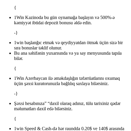
{
1Win Kazinoda bu gün oynamağa başlayın və 500%-ə
kəmiyyət ibtidai depozit bonusu əldə edin.
-}
1win başlanğıc etmək və qeydiyyatdan ötmək üçün sizə bir
sıra bonuslar təklif olunur.
Bu ana səhifənin yuxarısında və ya say menyusunda tapıla
bilər.
{
1Win Azerbaycan ilə əməkdaşlığın təfərrüatlarını oxumaq
üçün şəxsi kuratorunuzla bağlılıq saxlaya bilərsiniz.
-}
Şəxsi hesabınıza” “daxil olaraq adınız, tülu tarixiniz qədər
məlumatları daxil edə bilərsiniz.
{
1win Speed & Cash-də hər raundda 0.20$ ve 140$ arasında