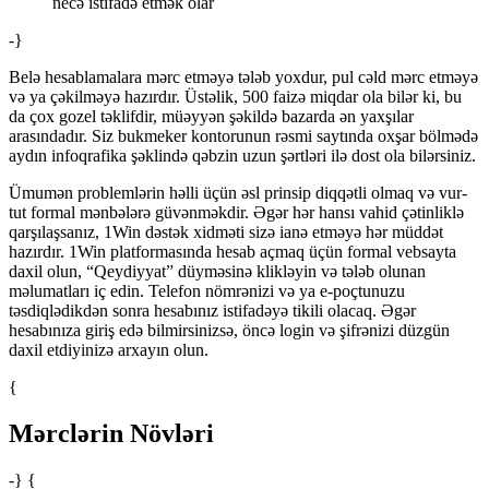
necə istifadə etmək olar
-}
Belə hesablamalara mərc etməyə tələb yoxdur, pul cəld mərc etməyə
və ya çəkilməyə hazırdır. Üstəlik, 500 faizə miqdar ola bilər ki, bu
da çox gozel təklifdir, müəyyən şəkildə bazarda ən yaxşılar
arasındadır. Siz bukmeker kontorunun rəsmi saytında oxşar bölmədə
aydın infoqrafika şəklində qəbzin uzun şərtləri ilə dost ola bilərsiniz.
Ümumən problemlərin həlli üçün əsl prinsip diqqətli olmaq və vur-
tut formal mənbələrə güvənməkdir. Əgər hər hansı vahid çətinliklə
qarşılaşsanız, 1Win dəstək xidməti sizə ianə etməyə hər müddət
hazırdır. 1Win platformasında hesab açmaq üçün formal vebsayta
daxil olun, “Qeydiyyat” düyməsinə klikləyin və tələb olunan
məlumatları iç edin. Telefon nömrənizi və ya e-poçtunuzu
təsdiqlədikdən sonra hesabınız istifadəyə tikili olacaq. Əgər
hesabınıza giriş edə bilmirsinizsə, öncə login və şifrənizi düzgün
daxil etdiyinizə arxayın olun.
{
Mərclərin Növləri
-} {