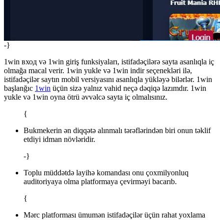
-}
1win вход və 1win giriş funksiyaları, istifadəçilərə sayta asanlıqla iç
olmağa macal verir. 1win yukle və 1win indir seçenekləri ilə,
istifadəçilər saytın mobil versiyasını asanlıqla yükləyə bilərlər. 1win
başlanğıc
1win
üçün sizə yalnız vahid neçə dəqiqə lazımdır. 1win
yukle və 1win oyna ötrü əvvəlcə sayta iç olmalısınız.
{
Bukmekerin ən diqqətə alınmalı tərəflərindən biri onun təklif
etdiyi idman növləridir.
-}
Toplu müddətdə layihə komandası onu çoxmilyonluq
auditoriyaya olma platformaya çevirməyi bacarıb.
{
Mərc platforması ümumən istifadəçilər üçün rahat yoxlama