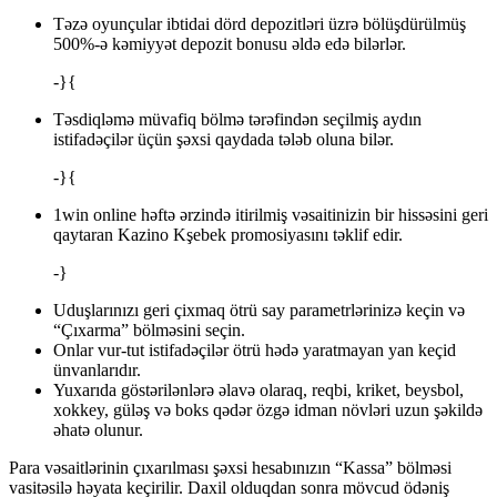
Təzə oyunçular ibtidai dörd depozitləri üzrə bölüşdürülmüş
500%-ə kəmiyyət depozit bonusu əldə edə bilərlər.
-}{
Təsdiqləmə müvafiq bölmə tərəfindən seçilmiş aydın
istifadəçilər üçün şəxsi qaydada tələb oluna bilər.
-}{
1win online həftə ərzində itirilmiş vəsaitinizin bir hissəsini geri
qaytaran Kazino Kşebek promosiyasını təklif edir.
-}
Uduşlarınızı geri çixmaq ötrü say parametrlərinizə keçin və
“Çıxarma” bölməsini seçin.
Onlar vur-tut istifadəçilər ötrü hədə yaratmayan yan keçid
ünvanlarıdır.
Yuxarıda göstərilənlərə əlavə olaraq, reqbi, kriket, beysbol,
xokkey, güləş və boks qədər özgə idman növləri uzun şəkildə
əhatə olunur.
Para vəsaitlərinin çıxarılması şəxsi hesabınızın “Kassa” bölməsi
vasitəsilə həyata keçirilir. Daxil olduqdan sonra mövcud ödəniş