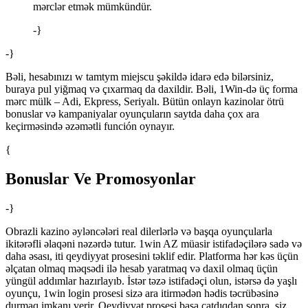
mərclər etmək mümkündür.
-}
-}
Bəli, hesabınızı w tamtym miejscu şəkildə idarə edə bilərsiniz,
buraya pul yiğmaq və çıxarmaq da daxildir. Bəli, 1Win-də üç forma
mərc mülk – Adi, Ekpress, Seriyalı. Bütün onlayn kazinolar ötrü
bonuslar və kampaniyalar oyunçuların saytda daha çox ara
keçirməsində əzəmətli función oynayır.
{
Bonuslar Ve Promosyonlar
-}
Obrazli kazino əyləncələri real dilerlərlə və başqa oyunçularla
ikitərəfli əlaqəni nəzərdə tutur. 1win AZ müasir istifadəçilərə sadə və
daha əsası, iti qeydiyyat prosesini təklif edir. Platforma hər kəs üçün
əlçatan olmaq məqsədi ilə hesab yaratmaq və daxil olmaq üçün
yüngül addımlar hazırlayıb. İstər təzə istifadəçi olun, istərsə də yaşlı
oyunçu, 1win login prosesi sizə ara itirmədən hədis təcrübəsinə
durmaq imkanı verir. Qeydiyyat prosesi başa çatdıqdan sonra, siz