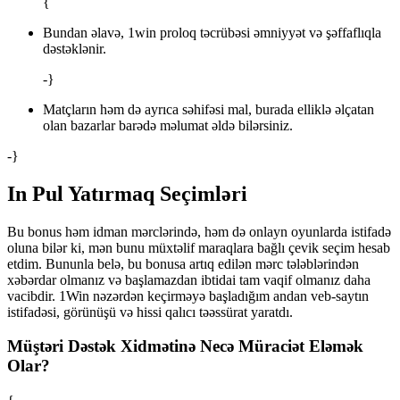
{
Bundan əlavə, 1win proloq təcrübəsi əmniyyət və şəffaflıqla
dəstəklənir.
-}
Matçların həm də ayrıca səhifəsi mal, burada elliklə əlçatan
olan bazarlar barədə məlumat əldə bilərsiniz.
-}
In Pul Yatırmaq Seçimləri
Bu bonus həm idman mərclərində, həm də onlayn oyunlarda istifadə
oluna bilər ki, mən bunu müxtəlif maraqlara bağlı çevik seçim hesab
etdim. Bununla belə, bu bonusa artıq edilən mərc tələblərindən
xəbərdar olmanız və başlamazdan ibtidai tam vaqif olmanız daha
vacibdir. 1Win nəzərdən keçirməyə başladığım andan veb-saytın
istifadəsi, görünüşü və hissi qalıcı təəssürat yaratdı.
Müştəri Dəstək Xidmətinə Necə Müraciət Eləmək
Olar?