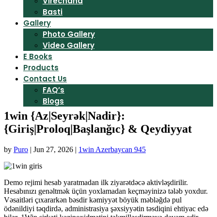
Virechana
Basti
Gallery
Photo Gallery
Video Gallery
E Books
Products
Contact Us
FAQ’s
Blogs
1win {Az|Seyrək|Nadir}:
{Giriş|Proloq|Başlanğıc} & Qeydiyyat
by
Puro
|
Jun 27, 2026
|
1win Azerbaycan 945
Demo rejimi hesab yaratmadan ilk ziyarətdəcə aktivləşdirilir.
Hesabınızı genəltmək üçün yoxlamadan keçməyinizə tələb yoxdur.
Vəsaitləri çıxararkən bəsdir kəmiyyət böyük məbləğdə pul
ödənildiyi təqdirdə, administrasiya şəxsiyyətin təsdiqini ehtiyac edə