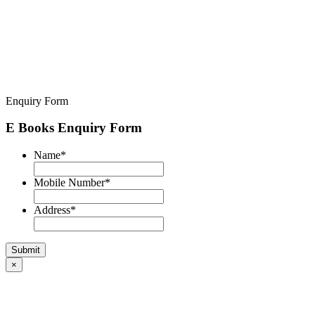
– Uttarbasti
– Shirodhara
– Pottali Sweda
Enquiry Form
E Books Enquiry Form
Name
*
Mobile Number
*
Address
*
×