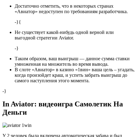
Достаточно отметить, что в некоторых странах
«Авиатор» недоступен по требованиям разработчика.
-}{
Не существует какой-нибудь одной верной или
выгодной стратегии Aviator.
-}
Таким образом, ваш выигрыш — данное сумма ставки
умноженная на множитель во время вывода.
В слоте «Авиатор» в казино «1вин» ваша цель – угадать,
когда произойдет краш, и успеть забрать выигрыш до
самого наступления этого момента.
-}
In Aviator: видеоигра Самолетик На
Деньги
У 2 человек была включена автоматическая забава и был