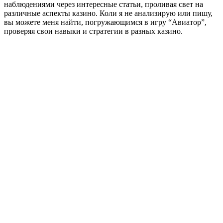
наблюдениями через интересные статьи, проливая свет на
различные аспекты казино. Коли я не анализирую или пишу,
вы можете меня найти, погружающимся в игру “Авиатор”,
проверяя свои навыки и стратегии в разных казино.