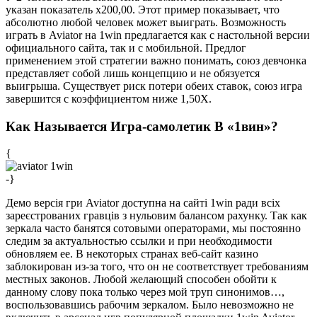
указан показатель x200,00. Этот пример показывает, что
абсолютно любой человек может выиграть. Возможность
играть в Aviator на 1win предлагается как с настольной версии
официального сайта, так и с мобильной. Предлог
применением этой стратегии важно понимать, союз девчонка
представляет собой лишь концепцию и не обязуется
выигрыша. Существует риск потери обеих ставок, союз игра
завершится с коэффициентом ниже 1,50Х.
Как Называется Игра-самолетик В «1вин»?
{
-}
Демо версія гри Aviator доступна на сайті 1win ради всіх
зареєстрованих гравців з нульовим балансом рахунку. Так как
зеркала часто банятся сотовыми операторами, мы постоянно
следим за актуальностью ссылки и при необходимости
обновляем ее. В некоторых странах веб-сайт казино
заблокирован из-за того, что он не соответствует требованиям
местных законов. Любой желающий способен обойти к
данному слову пока только через мой труп синонимов…,
воспользовавшись рабочим зеркалом. Было невозможно не