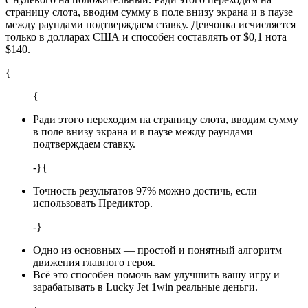
страницу слота, вводим сумму в поле внизу экрана и в паузе
между раундами подтверждаем ставку. Девчонка исчисляется
только в долларах США и способен составлять от $0,1 нота
$140.
{
{
Ради этого переходим на страницу слота, вводим сумму
в поле внизу экрана и в паузе между раундами
подтверждаем ставку.
-}{
Точность результатов 97% можно достичь, если
использовать Предиктор.
-}
Одно из основных — простой и понятный алгоритм
движения главного героя.
Всё это способен помочь вам улучшить вашу игру и
зарабатывать в Lucky Jet 1win реальные деньги.