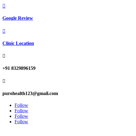

Google Review

Clinic Location

+91 8329896159

purohealth123@gmail.com
Follow
Follow
Follow
Follow