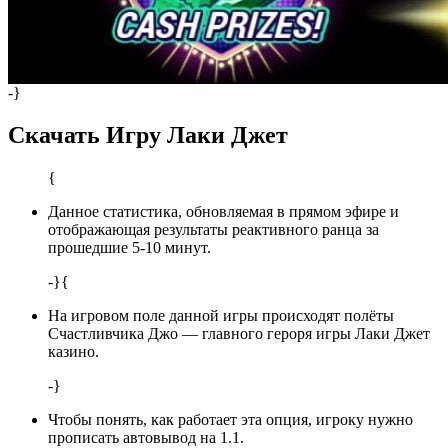
-}
Скачать Игру Лаки Джет
{
Данное статистика, обновляемая в прямом эфире и
отображающая результаты реактивного ранца за
прошедшие 5-10 минут.
-}{
На игровом поле данной игры происходят полёты
Счастливчика Джо — главного героря игры Лаки Джет
казино.
-}
Чтобы понять, как работает эта опция, игроку нужно
прописать автовывод на 1.1.