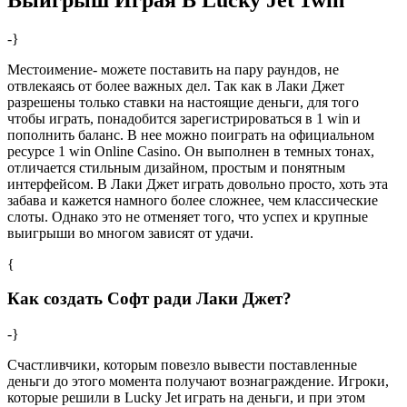
-}
Местоимение- можете поставить на пару раундов, не
отвлекаясь от более важных дел. Так как в Лаки Джет
разрешены только ставки на настоящие деньги, для того
чтобы играть, понадобится зарегистрироваться в 1 win и
пополнить баланс. В нее можно поиграть на официальном
ресурсе 1 win Online Casino. Он выполнен в темных тонах,
отличается стильным дизайном, простым и понятным
интерфейсом. В Лаки Джет играть довольно просто, хоть эта
забава и кажется намного более сложнее, чем классические
слоты. Однако это не отменяет того, что успех и крупные
выигрыши во многом зависят от удачи.
{
Как создать Софт ради Лаки Джет?
-}
Счастливчики, которым повезло вывести поставленные
деньги до этого момента получают вознаграждение. Игроки,
которые решили в Lucky Jet играть на деньги, и при этом