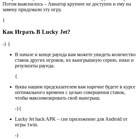
Потом выяснилось – Авиатор крупнее не доступен и ему на
замену придумали эту игру.
{
Как Играть В Lucky Jet?
-} {
В начале и конце раунда вам можете увидеть количество
ставок других игроков, их выигрышную серию, ники и
результаты раунда.
{
буква нашим предсказателем вам наречие будете в курсе
оптимального времени с целью совершения ставок,
чтобы максимизировать свой выигрыш.
-}{
Lucky Jet hack APK – сие приложение для Android от
игры 1win.
-}