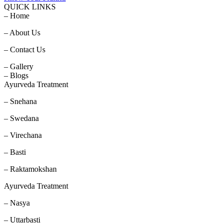
QUICK LINKS
– Home
– About Us
– Contact Us
– Gallery
– Blogs
Ayurveda Treatment
– Snehana
– Swedana
– Virechana
– Basti
– Raktamokshan
Ayurveda Treatment
– Nasya
– Uttarbasti