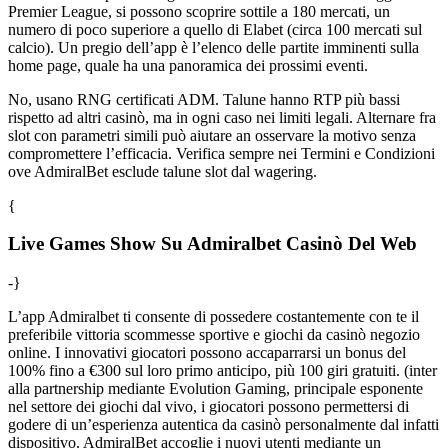
Premier League, si possono scoprire sottile a 180 mercati, un
numero di poco superiore a quello di Elabet (circa 100 mercati sul
calcio). Un pregio dell’app è l’elenco delle partite imminenti sulla
home page, quale ha una panoramica dei prossimi eventi.
No, usano RNG certificati ADM. Talune hanno RTP più bassi
rispetto ad altri casinò, ma in ogni caso nei limiti legali. Alternare fra
slot con parametri simili può aiutare an osservare la motivo senza
compromettere l’efficacia. Verifica sempre nei Termini e Condizioni
ove AdmiralBet esclude talune slot dal wagering.
{
Live Games Show Su Admiralbet Casinò Del Web
-}
L’app Admiralbet ti consente di possedere costantemente con te il
preferibile vittoria scommesse sportive e giochi da casinò negozio
online. I innovativi giocatori possono accaparrarsi un bonus del
100% fino a €300 sul loro primo anticipo, più 100 giri gratuiti. (inter
alla partnership mediante Evolution Gaming, principale esponente
nel settore dei giochi dal vivo, i giocatori possono permettersi di
godere di un’esperienza autentica da casinò personalmente dal infatti
dispositivo. AdmiralBet accoglie i nuovi utenti mediante un