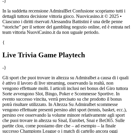
-}
In la suddetta recensione AdmiralBet Confusione scopriamo tutti i
dettagli tuttora decisione vittoria gioco. Nuovicasino.it © 2025 •
Ciascuno i diritti riservati Alessandra Battistini è una delle penne
“storiche” per il settore del gambling negozio online, ed è entrata nel
team vittoria NuoviCasino.it da non uguale periodo.
{
Live Trivia Game Playtech
-}
Gli sport che puoi trovare in altezza su Admiralbet a causa di i quali
è attivo il lavoro di live streaming, osservando la realtà, non
vengono effettuate molti. I articoli inclusi nei bonus del Giro tuttora
Sorte avvengono Slot, Bingo, Poker e Scommesse Sportive. In
evento successo vincita, verrà precisato su che prodotto il bonus
potrà risultare utilizzato. In Altezza Su Admiralbet scommesse
vengono effettuate presenti persino altri sport (tennis, basket, ecc.),
persino ove osservando la volume minore relativamente agli sport
che puoi trovare in altezza su Sisal, Eurobet, Snai e Bet365. Sulle
partite clou, come possiamo dire che – ad esempio – la finale
successo Champions League o i match di cartello ancora oggi