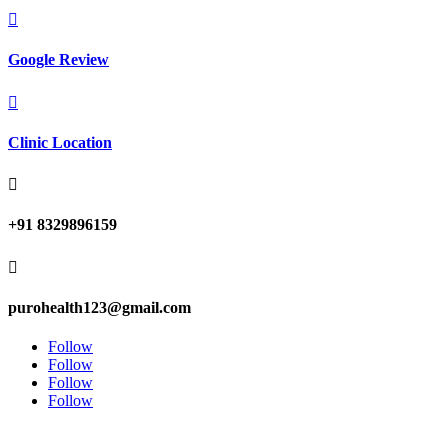

Google Review

Clinic Location

+91 8329896159

purohealth123@gmail.com
Follow
Follow
Follow
Follow