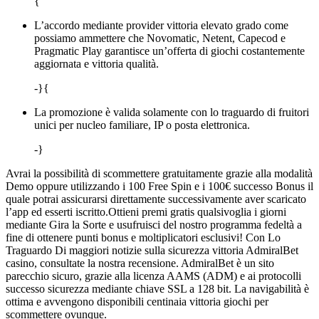
{
L’accordo mediante provider vittoria elevato grado come
possiamo ammettere che Novomatic, Netent, Capecod e
Pragmatic Play garantisce un’offerta di giochi costantemente
aggiornata e vittoria qualità.
-}{
La promozione è valida solamente con lo traguardo di fruitori
unici per nucleo familiare, IP o posta elettronica.
-}
Avrai la possibilità di scommettere gratuitamente grazie alla modalità
Demo oppure utilizzando i 100 Free Spin e i 100€ successo Bonus il
quale potrai assicurarsi direttamente successivamente aver scaricato
l’app ed esserti iscritto.Ottieni premi gratis qualsivoglia i giorni
mediante Gira la Sorte e usufruisci del nostro programma fedeltà a
fine di ottenere punti bonus e moltiplicatori esclusivi! Con Lo
Traguardo Di maggiori notizie sulla sicurezza vittoria AdmiralBet
casino, consultate la nostra recensione. AdmiralBet è un sito
parecchio sicuro, grazie alla licenza AAMS (ADM) e ai protocolli
successo sicurezza mediante chiave SSL a 128 bit. La navigabilità è
ottima e avvengono disponibili centinaia vittoria giochi per
scommettere ovunque.