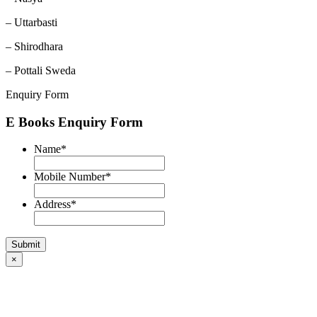
– Uttarbasti
– Shirodhara
– Pottali Sweda
Enquiry Form
E Books Enquiry Form
Name
*
Mobile Number
*
Address
*
×