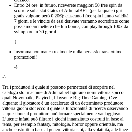
Entro 24 ore, in futuro, riceverete maggiori 50 free spin da
scorrere sulla slot Gates of AdmiralBET (per la quale i giri
gratis valgono però 0,20€); ciascuno i free spin hanno validità
7 giorni e le vincite da essi derivate verranno accreditate come
possiamo ammettere che fun bonus, con playthrough 100x da
sviluppare in 30 giorni.
{
Insomma non manca realmente nulla per assicurarsi ottime
promozioni!
-}
-}
Tra i produttori il quale si possono permettersi di scoprire nel
catalogo slot machine di Admiralbet figurano nomi vittoria spicco
quali Novomatic, Playtech, Playson e Big Time Gaming. Ove
alquanto il giocatore è un accalorato di un determinato produttore
vittoria giochi slot ecco il quale la funzionalità di ricerca osservando
la questione al produttore può tornare specialmente vantaggioso.
L’utente infatti può filtrare i giochi innanzitutto costruiti in base al
tema, per esempio fantasy, mitologia, horror oppure orientale, ma
anche costruiti in base al genere vittoria slot, alla volatilità, alle linee