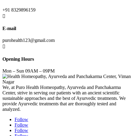
+91 8329896159

E-mail
purohealth123@gmail.com

Opening Hours
Mon – Sun 09AM – 09PM
We, at Puro Health Homeopathy, Ayurveda and Panchakarma
Center, strive in serving our patients with an ancient scientific
sustainable approaches and the best of Ayurvedic treatments. We
provide Ayurvedic treatments that are thoroughly tested and
analyzed.
Follow
Follow
Follow
Follow