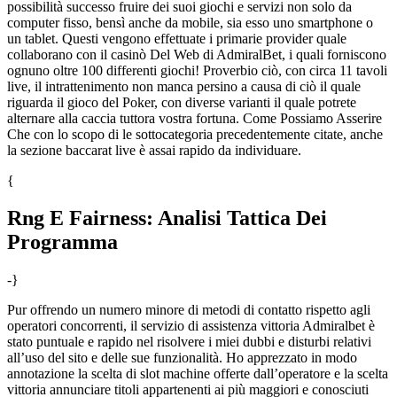
possibilità successo fruire dei suoi giochi e servizi non solo da
computer fisso, bensì anche da mobile, sia esso uno smartphone o
un tablet. Questi vengono effettuate i primarie provider quale
collaborano con il casinò Del Web di AdmiralBet, i quali forniscono
ognuno oltre 100 differenti giochi! Proverbio ciò, con circa 11 tavoli
live, il intrattenimento non manca persino a causa di ciò il quale
riguarda il gioco del Poker, con diverse varianti il quale potrete
alternare alla caccia tuttora vostra fortuna. Come Possiamo Asserire
Che con lo scopo di le sottocategoria precedentemente citate, anche
la sezione baccarat live è assai rapido da individuare.
{
Rng E Fairness: Analisi Tattica Dei
Programma
-}
Pur offrendo un numero minore di metodi di contatto rispetto agli
operatori concorrenti, il servizio di assistenza vittoria Admiralbet è
stato puntuale e rapido nel risolvere i miei dubbi e disturbi relativi
all’uso del sito e delle sue funzionalità. Ho apprezzato in modo
annotazione la scelta di slot machine offerte dall’operatore e la scelta
vittoria annunciare titoli appartenenti ai più maggiori e conosciuti