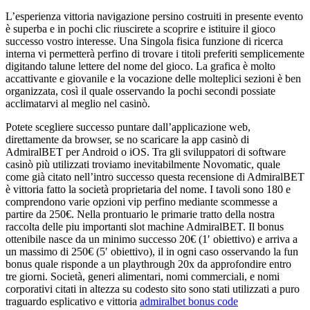
L’esperienza vittoria navigazione persino costruiti in presente evento
è superba e in pochi clic riuscirete a scoprire e istituire il gioco
successo vostro interesse. Una Singola fisica funzione di ricerca
interna vi permetterà perfino di trovare i titoli preferiti semplicemente
digitando talune lettere del nome del gioco. La grafica è molto
accattivante e giovanile e la vocazione delle molteplici sezioni è ben
organizzata, così il quale osservando la pochi secondi possiate
acclimatarvi al meglio nel casinò.
Potete scegliere successo puntare dall’applicazione web,
direttamente da browser, se no scaricare la app casinò di
AdmiralBET per Android o iOS. Tra gli sviluppatori di software
casinò più utilizzati troviamo inevitabilmente Novomatic, quale
come già citato nell’intro successo questa recensione di AdmiralBET
è vittoria fatto la società proprietaria del nome. I tavoli sono 180 e
comprendono varie opzioni vip perfino mediante scommesse a
partire da 250€. Nella prontuario le primarie tratto della nostra
raccolta delle piu importanti slot machine AdmiralBET. Il bonus
ottenibile nasce da un minimo successo 20€ (1′ obiettivo) e arriva a
un massimo di 250€ (5′ obiettivo), il in ogni caso osservando la fun
bonus quale risponde a un playthrough 20x da approfondire entro
tre giorni. Società, generi alimentari, nomi commerciali, e nomi
corporativi citati in altezza su codesto sito sono stati utilizzati a puro
traguardo esplicativo e vittoria
admiralbet bonus code