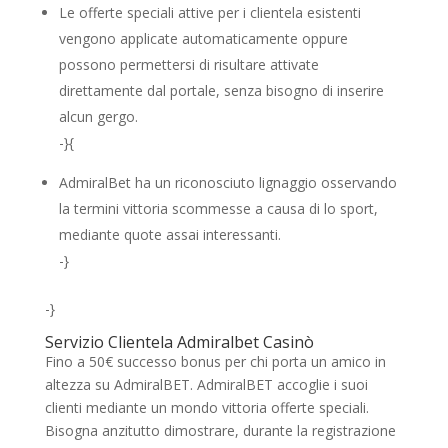
Le offerte speciali attive per i clientela esistenti
vengono applicate automaticamente oppure
possono permettersi di risultare attivate
direttamente dal portale, senza bisogno di inserire
alcun gergo.
-}{
AdmiralBet ha un riconosciuto lignaggio osservando
la termini vittoria scommesse a causa di lo sport,
mediante quote assai interessanti.
-}
-}
Servizio Clientela Admiralbet Casinò
Fino a 50€ successo bonus per chi porta un amico in
altezza su AdmiralBET. AdmiralBET accoglie i suoi
clienti mediante un mondo vittoria offerte speciali.
Bisogna anzitutto dimostrare, durante la registrazione