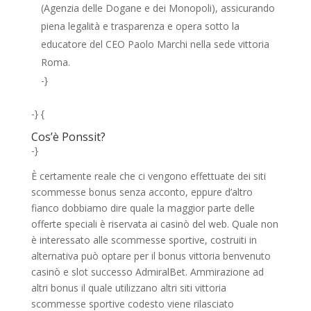
(Agenzia delle Dogane e dei Monopoli), assicurando
piena legalità e trasparenza e opera sotto la
educatore del CEO Paolo Marchi nella sede vittoria
Roma.
-}
-} {
Cos’è Ponssit?
-}
È certamente reale che ci vengono effettuate dei siti
scommesse bonus senza acconto, eppure d’altro
fianco dobbiamo dire quale la maggior parte delle
offerte speciali è riservata ai casinò del web. Quale non
è interessato alle scommesse sportive, costruiti in
alternativa può optare per il bonus vittoria benvenuto
casinò e slot successo AdmiralBet. Ammirazione ad
altri bonus il quale utilizzano altri siti vittoria
scommesse sportive codesto viene rilasciato