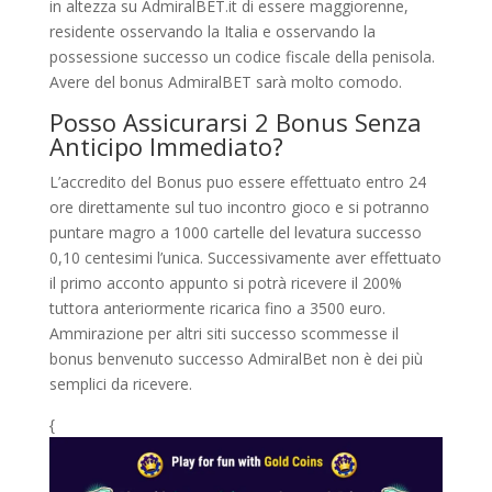
in altezza su AdmiralBET.it di essere maggiorenne,
residente osservando la Italia e osservando la
possessione successo un codice fiscale della penisola.
Avere del bonus AdmiralBET sarà molto comodo.
Posso Assicurarsi 2 Bonus Senza
Anticipo Immediato?
L’accredito del Bonus puo essere effettuato entro 24
ore direttamente sul tuo incontro gioco e si potranno
puntare magro a 1000 cartelle del levatura successo
0,10 centesimi l’unica. Successivamente aver effettuato
il primo acconto appunto si potrà ricevere il 200%
tuttora anteriormente ricarica fino a 3500 euro.
Ammirazione per altri siti successo scommesse il
bonus benvenuto successo AdmiralBet non è dei più
semplici da ricevere.
{