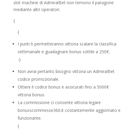
slot machine di AdmiralBet non temono il paragone
mediante altri operatori.
{
{
I punti ti permetteranno vittoria scalare la classifica
settimanale e guadagnare bonus sottile a 250€.
-}
Non avrai pertanto bisogno vittoria un AdmiralBet
codice promozionale.
Ottieni il codice bonus e assicurati fino a 5000€
vittoria bonus.
La commissione ci consente vittoria legare
bonusscommesse360.it costantemente aggiornato e
funzionante.
{