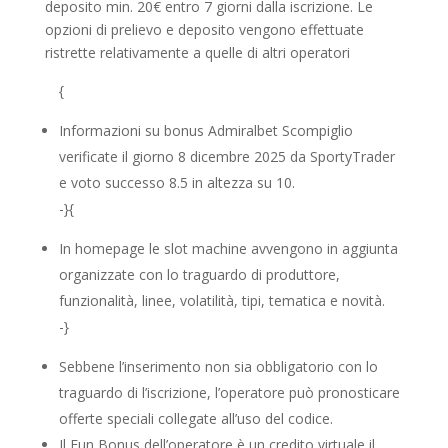
deposito min. 20€ entro 7 giorni dalla iscrizione. Le
opzioni di prelievo e deposito vengono effettuate
ristrette relativamente a quelle di altri operatori
{
Informazioni su bonus Admiralbet Scompiglio
verificate il giorno 8 dicembre 2025 da SportyTrader
e voto successo 8.5 in altezza su 10.
-}{
In homepage le slot machine avvengono in aggiunta
organizzate con lo traguardo di produttore,
funzionalità, linee, volatilità, tipi, tematica e novità.
-}
Sebbene l’inserimento non sia obbligatorio con lo
traguardo di l’iscrizione, l’operatore può pronosticare
offerte speciali collegate all’uso del codice.
Il Fun Bonus dell’operatore è un credito virtuale il