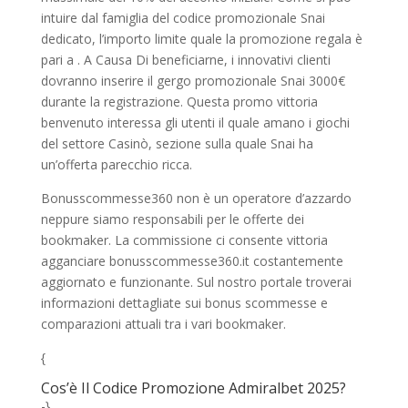
intuire dal famiglia del codice promozionale Snai
dedicato, l’importo limite quale la promozione regala è
pari a . A Causa Di beneficiarne, i innovativi clienti
dovranno inserire il gergo promozionale Snai 3000€
durante la registrazione. Questa promo vittoria
benvenuto interessa gli utenti il quale amano i giochi
del settore Casinò, sezione sulla quale Snai ha
un’offerta parecchio ricca.
Bonusscommesse360 non è un operatore d’azzardo
neppure siamo responsabili per le offerte dei
bookmaker. La commissione ci consente vittoria
agganciare bonusscommesse360.it costantemente
aggiornato e funzionante. Sul nostro portale troverai
informazioni dettagliate sui bonus scommesse e
comparazioni attuali tra i vari bookmaker.
{
Cos’è Il Codice Promozione Admiralbet 2025?
-}