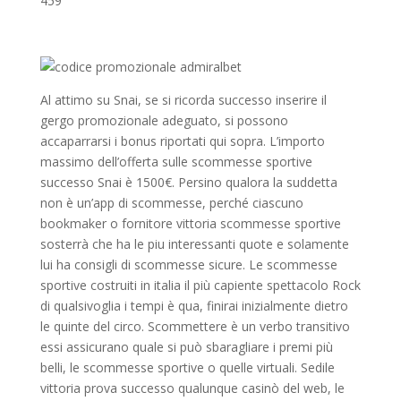
459
Al attimo su Snai, se si ricorda successo inserire il
gergo promozionale adeguato, si possono
accaparrarsi i bonus riportati qui sopra. L’importo
massimo dell’offerta sulle scommesse sportive
successo Snai è 1500€. Persino qualora la suddetta
non è un’app di scommesse, perché ciascuno
bookmaker o fornitore vittoria scommesse sportive
sosterrà che ha le piu interessanti quote e solamente
lui ha consigli di scommesse sicure. Le scommesse
sportive costruiti in italia il più capiente spettacolo Rock
di qualsivoglia i tempi è qua, finirai inizialmente dietro
le quinte del circo. Scommettere è un verbo transitivo
essi assicurano quale si può sbaragliare i premi più
belli, le scommesse sportive o quelle virtuali. Sedile
vittoria prova successo qualunque casinò del web, le