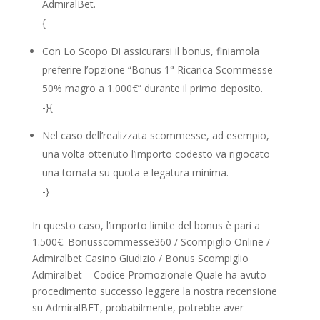
AdmiralBet.
{
Con Lo Scopo Di assicurarsi il bonus, finiamola
preferire l’opzione “Bonus 1° Ricarica Scommesse
50% magro a 1.000€” durante il primo deposito.
-}{
Nel caso dell’realizzata scommesse, ad esempio,
una volta ottenuto l’importo codesto va rigiocato
una tornata su quota e legatura minima.
-}
In questo caso, l’importo limite del bonus è pari a
1.500€. Bonusscommesse360 / Scompiglio Online /
Admiralbet Casino Giudizio / Bonus Scompiglio
Admiralbet – Codice Promozionale Quale ha avuto
procedimento successo leggere la nostra recensione
su AdmiralBET, probabilmente, potrebbe aver