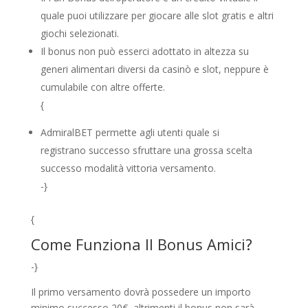
quale puoi utilizzare per giocare alle slot gratis e altri
giochi selezionati.
Il bonus non può esserci adottato in altezza su
generi alimentari diversi da casinò e slot, neppure è
cumulabile con altre offerte.
{
AdmiralBET permette agli utenti quale si
registrano successo sfruttare una grossa scelta
successo modalità vittoria versamento.
-}
{
Come Funziona Il Bonus Amici?
-}
Il primo versamento dovrà possedere un importo
minimo successo 20€, altrimenti il bonus non sarà