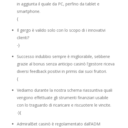
in aggiunta il quale da PC, perfino da tablet e
smartphone.
{
Il gergo è valido solo con lo scopo di i innovativi
clienti?
-}
Successo indubbio sempre è migliorabile, sebbene
grazie al bonus senza anticipo casinò l’gestore riceva
diversi feedback positivi in primis dai suoi fruitori.
{
Vediamo durante la nostra schema riassuntiva quali
vengono effettuate gli strumenti finanziari usabile
con lo traguardo di ricaricare e riscuotere le vincite.
-}{
AdmiralBet casinò è regolamentato dall’ADM