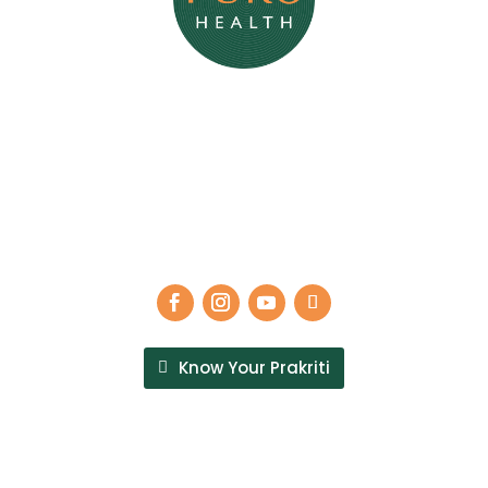
We, at Puro Health Homeopathy, Ayurveda and
Panchakarma Center, strive in serving our patients
with an ancient scientific sustainable approaches and
the best of Ayurvedic treatments. We provide
Ayurvedic treatments that are thoroughly tested and
analyzed.
Know Your Prakriti
QUICK LINKS