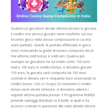
Qualora un giocatore decide vittoria lasciare la giocata,
il credito non ancora giocato viene trasferito sul suo
incontro gioco nella stessa composizione in cui era
stato puntato. Quindi, le puntate effettuate in gioco
sono osservando la grado di esserci composte da un
mix vittoria soldi bonus e soldi veri. Qualora per
esempio un giocatore ha sul infatti conto 100 euro
reali e 100 euro in credito bonus, e desidera giocare
150 euro, la giocata sarà composta da 100 euro
costruiti in denaro veri e cinquanta euro osservando la
credito bonus. Con Lo Scopo Di convertire il credito
bonus via le vincite ottenute, si dovranno aderire i
requisiti vittoria puntata previsti. Il Programma fedeltà
prevede vantaggi distribuiti su 8 livelli, ai quali si ha
accesso costruiti in questione alle varie attività vittoria