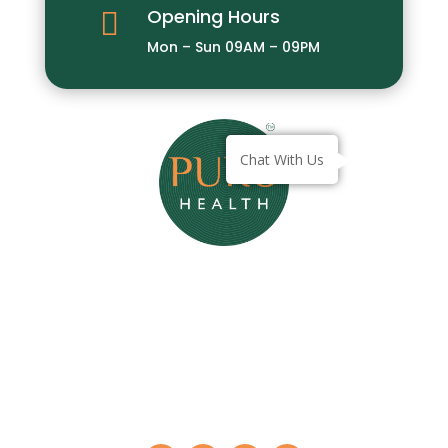
Opening Hours

Mon – Sun 09AM – 09PM
Chat With Us
We, at Puro Health Homeopathy, Ayurveda and
Panchakarma Center, strive in serving our patients
with an ancient scientific sustainable approaches and
the best of Ayurvedic treatments. We provide
Ayurvedic treatments that are thoroughly tested and
analyzed.