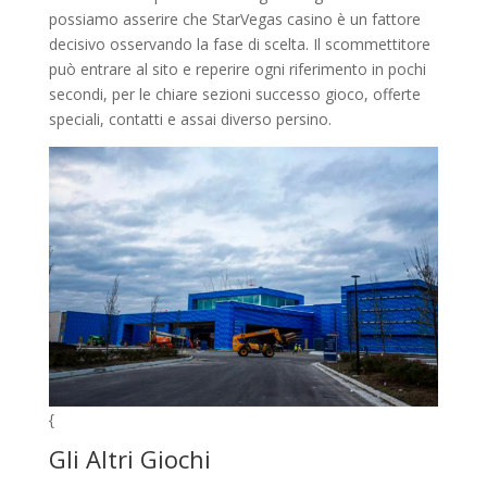
possiamo asserire che StarVegas casino è un fattore
decisivo osservando la fase di scelta. Il scommettitore
può entrare al sito e reperire ogni riferimento in pochi
secondi, per le chiare sezioni successo gioco, offerte
speciali, contatti e assai diverso persino.
{
Gli Altri Giochi