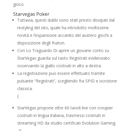
gioco.
Starvegas Poker
Tuttavia, questi dubbi sono stati presto dissipati dal
restyling del sito, quale ha introdotto moltissime
novità e l’espansione accanito del austero giochi a
disposizione degli fruitori.
Con Lo Traguardo Di aprire un giovane conto su
StarVegas guarda sul tasto Registrati evidenziato
osservando la giallo costruiti in alto a destra.
La registrazione puo essere effettuato tramite
pulsante “Registrati”, scegliendo fra SPID e iscrizione
classica.
{
StarVegas propone oltre 60 tavoli live con croupier
costruiti in lingua italiana, trasmessi costruiti in
streaming HD da studio certificati Evolution Gaming.
-}{