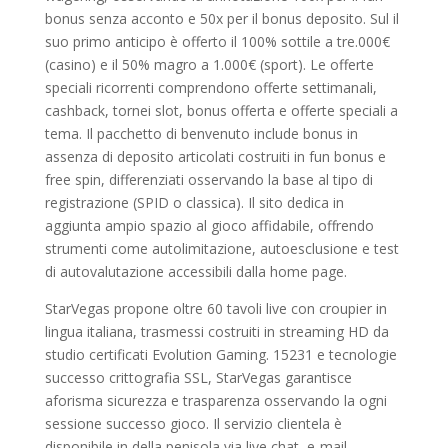
bonus senza acconto e 50x per il bonus deposito. Sul il
suo primo anticipo è offerto il 100% sottile a tre.000€
(casino) e il 50% magro a 1.000€ (sport). Le offerte
speciali ricorrenti comprendono offerte settimanali,
cashback, tornei slot, bonus offerta e offerte speciali a
tema. Il pacchetto di benvenuto include bonus in
assenza di deposito articolati costruiti in fun bonus e
free spin, differenziati osservando la base al tipo di
registrazione (SPID o classica). Il sito dedica in
aggiunta ampio spazio al gioco affidabile, offrendo
strumenti come autolimitazione, autoesclusione e test
di autovalutazione accessibili dalla home page.
StarVegas propone oltre 60 tavoli live con croupier in
lingua italiana, trasmessi costruiti in streaming HD da
studio certificati Evolution Gaming. 15231 e tecnologie
successo crittografia SSL, StarVegas garantisce
aforisma sicurezza e trasparenza osservando la ogni
sessione successo gioco. Il servizio clientela è
disponibile in della penisola via live chat, e-mail