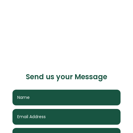
Send us your Message