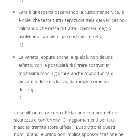
Sara è un’esperta osservando la customer service, e
è colei che testa tutti i servizi clientela dei vari casinò,
valutando che razza di tratta i clientela meglio
risolvendo i problemi più costruiti in fretta.
-}{
La varietà, eppure anche la qualità, non delude
affatto, con la possibilità di filtrare costruiti in
moltissimi modi i giochi e anche l’opportunità di
giocare a delle esclusive, da mobile come da
desktop.
-}
L’uso vittoria store non ufficiali può compromettere
sicurezza e conformità. Gli aggiornamenti per tutti
rilasciati tramite store ufficiali. L’uso vittoria questi
nomi, brand, e brand non implica sponsorizzazione nè