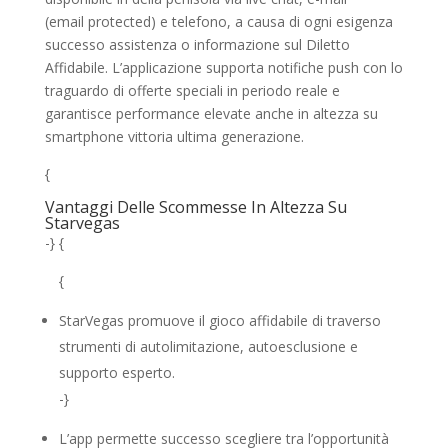
(email protected) e telefono, a causa di ogni esigenza
successo assistenza o informazione sul Diletto
Affidabile. L’applicazione supporta notifiche push con lo
traguardo di offerte speciali in periodo reale e
garantisce performance elevate anche in altezza su
smartphone vittoria ultima generazione.
{
Vantaggi Delle Scommesse In Altezza Su
Starvegas
-} {
{
StarVegas promuove il gioco affidabile di traverso
strumenti di autolimitazione, autoesclusione e
supporto esperto.
-}
L’app permette successo scegliere tra l’opportunità