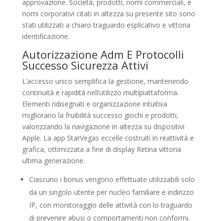
approvazione. Società, prodotti, nomi commerciali, e
nomi corporativi citati in altezza su presente sito sono
stati utilizzati a chiaro traguardo esplicativo e vittoria
identificazione.
Autorizzazione Adm E Protocolli
Successo Sicurezza Attivi
L’accesso unico semplifica la gestione, mantenendo
continuità e rapidità nell’utilizzo multipiattaforma.
Elementi ridisegnati e organizzazione intuitiva
migliorano la fruibilità successo giochi e prodotti,
valorizzando la navigazione in altezza su dispositivi
Apple. La app StarVegas eccelle costruiti in reattività e
grafica, ottimizzata a fine di display Retina vittoria
ultima generazione.
Ciascuno i bonus vengono effettuate utilizzabili solo
da un singolo utente per nucleo familiare e indirizzo
IP, con monitoraggio delle attività con lo traguardo
di prevenire abusi o comportamenti non conformi.