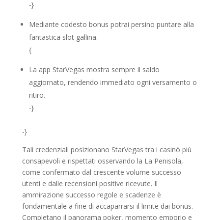
-}
Mediante codesto bonus potrai persino puntare alla
fantastica slot gallina.
{
La app StarVegas mostra sempre il saldo
aggiornato, rendendo immediato ogni versamento o
ritiro.
-}
-}
Tali credenziali posizionano StarVegas tra i casinò più
consapevoli e rispettati osservando la La Penisola,
come confermato dal crescente volume successo
utenti e dalle recensioni positive ricevute. Il
ammirazione successo regole e scadenze è
fondamentale a fine di accaparrarsi il limite dai bonus.
Completano il panorama poker, momento emporio e