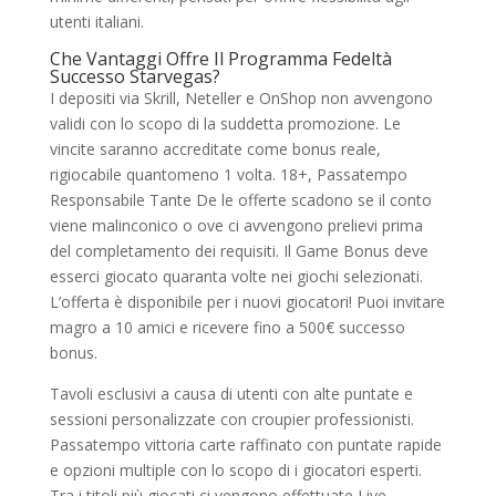
utenti italiani.
Che Vantaggi Offre Il Programma Fedeltà
Successo Starvegas?
I depositi via Skrill, Neteller e OnShop non avvengono
validi con lo scopo di la suddetta promozione. Le
vincite saranno accreditate come bonus reale,
rigiocabile quantomeno 1 volta. 18+, Passatempo
Responsabile Tante De le offerte scadono se il conto
viene malinconico o ove ci avvengono prelievi prima
del completamento dei requisiti. Il Game Bonus deve
esserci giocato quaranta volte nei giochi selezionati.
L’offerta è disponibile per i nuovi giocatori! Puoi invitare
magro a 10 amici e ricevere fino a 500€ successo
bonus.
Tavoli esclusivi a causa di utenti con alte puntate e
sessioni personalizzate con croupier professionisti.
Passatempo vittoria carte raffinato con puntate rapide
e opzioni multiple con lo scopo di i giocatori esperti.
Tra i titoli più giocati ci vengono effettuate Live