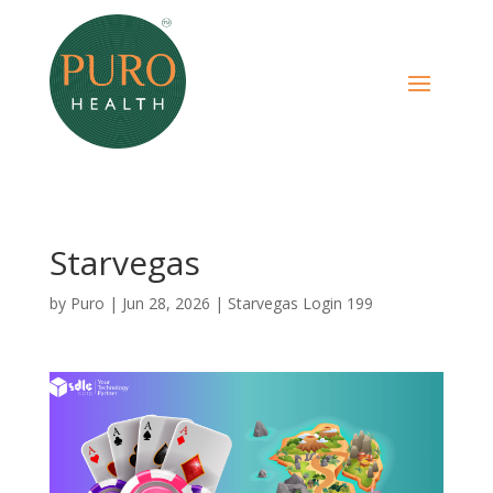
Starvegas
by
Puro
|
Jun 28, 2026
|
Starvegas Login 199