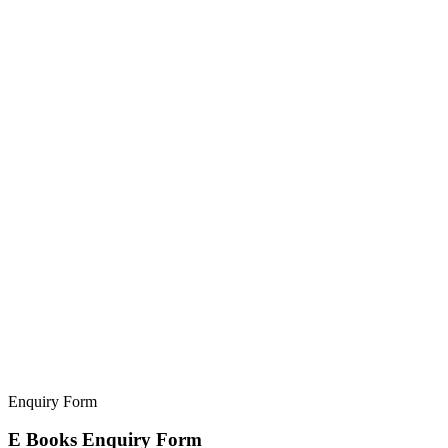
– Snehana
– Swedana
– Virechana
– Basti
– Raktamokshan
AYURVEDA TREATMENT
– Nasya
– Uttarbasti
– Shirodhara
– Pottali Sweda
Enquiry Form
E Books Enquiry Form