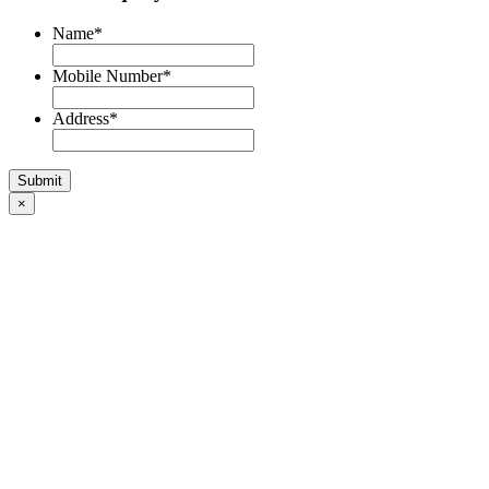
Name
*
Mobile Number
*
Address
*
×