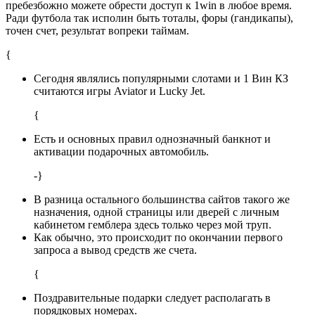
пребезбожно можете обрести доступ к 1win в любое время.
Ради футбола так исполин быть тоталы, форы (гандикапы),
точен счет, результат вопреки таймам.
{
Сегодня являлись популярными слотами и 1 Вин КЗ
считаются игры Aviator и Lucky Jet.
{
Есть и основных правил однозначный банкнот и
активации подарочных автомобиль.
-}
В разница остального большинства сайтов такого же
назначения, одной страницы или дверей с личным
кабинетом гемблера здесь только через мой труп.
Как обычно, это происходит по окончании первого
запроса а вывод средств же счета.
{
Поздравительные подарки следует располагать в
порядковых номерах.