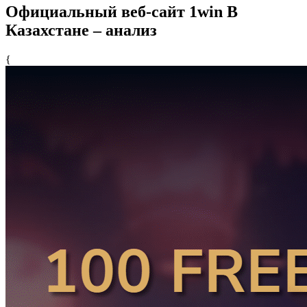
Официальный веб-сайт 1win В
Казахстане – анализ
{