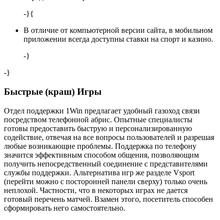
-}{
В отличие от компьютерной версии сайта, в мобильном
приложении всегда доступны ставки на спорт и казино.
-}
-}
Быстрые (краш) Игры
Отдел поддержки 1Win предлагает удобный газоход связи
посредством телефонной абрис. Опытные специалисты
готовы предоставить быструю и персонализированную
содействие, отвечая на все вопросы пользователей и разрешая
любые возникающие проблемы. Поддержка по телефону
значится эффективным способом общения, позволяющим
получить непосредственный соединение с представителями
службы поддержки. Альтернатива игр же разделе Vsport
(перейти можно с посторонней панели сверху) только очень
неплохой. Частности, что в некоторых играх не дается
готовый перечень матчей. Взамен этого, посетитель способен
сформировать него самостоятельно.