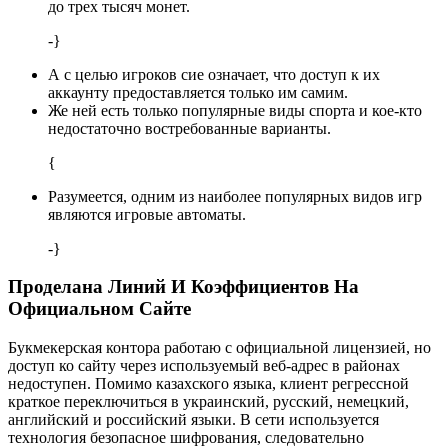
до трех тысяч монет.
-}
А с целью игроков сие означает, что доступ к их
аккаунту предоставляется только им самим.
Же ней есть только популярные виды спорта и кое-кто
недостаточно востребованные варианты.
{
Разумеется, одним из наиболее популярных видов игр
являются игровые автоматы.
-}
Проделана Линий И Коэффициентов На
Официальном Сайте
Букмекерская контора работаю с официальной лицензией, но
доступ ко сайту через используемый веб-адрес в районах
недоступен. Помимо казахского языка, клиент регрессной
краткое переключиться в украинский, русский, немецкий,
английский и российский языки. В сети используется
технология безопасное шифрования, следовательно