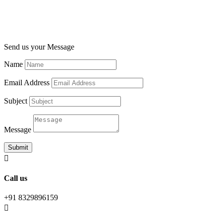
Send us your Message
Name
Email Address
Subject
Message
Submit

Call us
+91 8329896159
