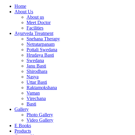
Home
About Us
About us
Meet Doctor
Facilities
Ayurveda Treatment
Snehana Therapy
Netratarpanam
Pottali Swedana
Hrudaya Basti
Swedana
Janu Basti
Shirodhara
Nasya
Uttar Basti
Raktamokshana
Vaman
Virechana
Basti
Gallery
Photo Gallery
Video Gallery
E Books
Products