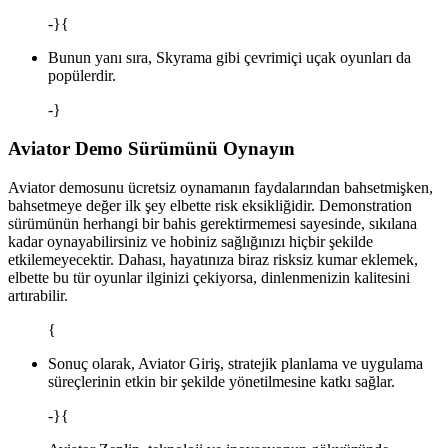
-}{
Bunun yanı sıra, Skyrama gibi çevrimiçi uçak oyunları da
popülerdir.
-}
Aviator Demo Sürümünü Oynayın
Aviator demosunu ücretsiz oynamanın faydalarından bahsetmişken,
bahsetmeye değer ilk şey elbette risk eksikliğidir. Demonstration
sürümünün herhangi bir bahis gerektirmemesi sayesinde, sıkılana
kadar oynayabilirsiniz ve hobiniz sağlığınızı hiçbir şekilde
etkilemeyecektir. Dahası, hayatınıza biraz risksiz kumar eklemek,
elbette bu tür oyunlar ilginizi çekiyorsa, dinlenmenizin kalitesini
artırabilir.
{
Sonuç olarak, Aviator Giriş, stratejik planlama ve uygulama
süreçlerinin etkin bir şekilde yönetilmesine katkı sağlar.
-}{