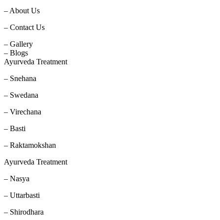
– About Us
– Contact Us
– Gallery
– Blogs
Ayurveda Treatment
– Snehana
– Swedana
– Virechana
– Basti
– Raktamokshan
Ayurveda Treatment
– Nasya
– Uttarbasti
– Shirodhara