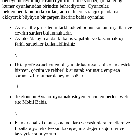
deneyimli çevrimiçi casino oyuncularını cezbeder, çünkü en iyi
kumar oyunlarından birinden bahsediyoruz. Oyuncular,
beklenmedik bir anda kırılan, adrenalin ve stratejik planlama
ekleyerek büyüyen bir çarpan üzerine bahis oynarlar.
Ayrıca, the girl sitenin farklı added bonus kullanım şartları ve
çevrim şartları bulunmaktadır.
Aviator’da aynı anda iki bahis yapabilir ve kazanmak için
farklı stratejiler kullanabilirsiniz.
{
Usta profesyonellerden oluşan bir kadroya sahip olan destek
hizmeti, çözüm ve rehberlik sunarak sorunsuz empieza
sorunsuz bir kumar deneyimi sağlar.
-}
Telefondan Aviator oynamak isteyenler için en perfect web
site Mobil Bahis.
{
Kumar analisti olarak, oyunculara ve casinolara trendlere ve
fırsatlara yönelik keskin bakış açımla değerli içgörüler ve
tavsiyeler sunuyorum.