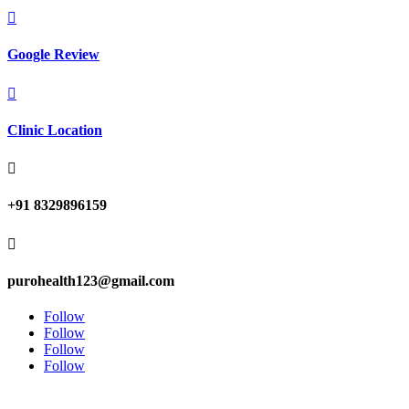

Google Review

Clinic Location

+91 8329896159

purohealth123@gmail.com
Follow
Follow
Follow
Follow