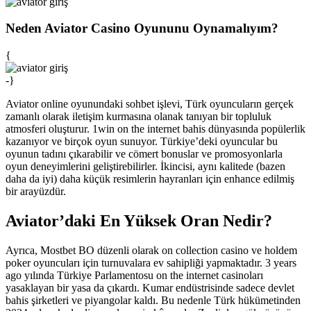
Neden Aviator Casino Oyununu Oynamalıyım?
{
-}
Aviator online oyunundaki sohbet işlevi, Türk oyuncuların gerçek
zamanlı olarak iletişim kurmasına olanak tanıyan bir topluluk
atmosferi oluşturur. 1win on the internet bahis dünyasında popülerlik
kazanıyor ve birçok oyun sunuyor. Türkiye’deki oyuncular bu
oyunun tadını çıkarabilir ve cömert bonuslar ve promosyonlarla
oyun deneyimlerini geliştirebilirler. İkincisi, aynı kalitede (bazen
daha da iyi) daha küçük resimlerin hayranları için enhance edilmiş
bir arayüzdür.
Aviator’daki En Yüksek Oran Nedir?
Ayrıca, Mostbet BO düzenli olarak on collection casino ve holdem
poker oyuncuları için turnuvalara ev sahipliği yapmaktadır. 3 years
ago yılında Türkiye Parlamentosu on the internet casinoları
yasaklayan bir yasa da çıkardı. Kumar endüstrisinde sadece devlet
bahis şirketleri ve piyangolar kaldı. Bu nedenle Türk hükümetinden