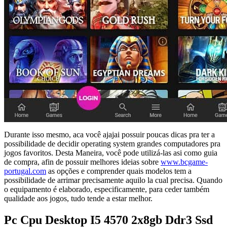
Durante isso mesmo, aca você ajajai possuir poucas dicas pra ter a
possibilidade de decidir operating system grandes computadores pra
jogos favoritos. Desta Maneira, você pode utilizá-las asi como guia
de compra, afin de possuir melhores ideias sobre
www.bcgame-
portugal.com
as opções e comprender quais modelos tem a
possibilidade de arrimar precisamente aquilo la cual precisa. Quando
o equipamento é elaborado, especificamente, para ceder também
qualidade aos jogos, tudo tende a estar melhor.
Pc Cpu Desktop I5 4570 2x8gb Ddr3 Ssd