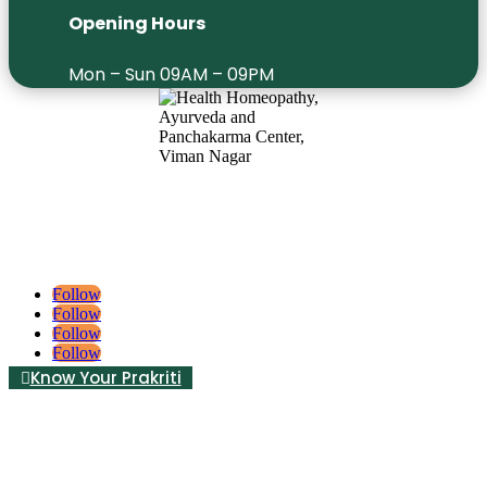
Opening Hours
Mon – Sun 09AM – 09PM
We, at Puro Health Homeopathy, Ayurveda and Panchakarma
Center, strive in serving our patients with an ancient scientific
sustainable approaches and the best of Ayurvedic treatments.
We provide Ayurvedic treatments that are thoroughly tested and
analyzed.
Follow
Follow
Follow
Follow
Know Your Prakriti
QUICK LINKS
– Home
– About Us