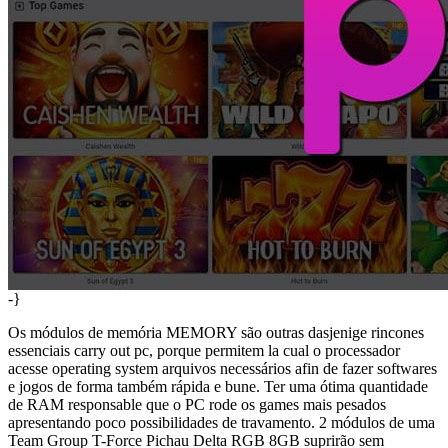
-}
Os módulos de memória MEMORY são outras dasjenige rincones
essenciais carry out pc, porque permitem la cual o processador
acesse operating system arquivos necessários afin de fazer softwares
e jogos de forma também rápida e bune. Ter uma ótima quantidade
de RAM responsable que o PC rode os games mais pesados
apresentando poco possibilidades de travamento. 2 módulos de uma
Team Group T-Force Pichau Delta RGB 8GB suprirão sem