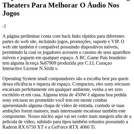
Theaters Para Melhorar O Áudio Nos
Jogos
-}
A página preliminar conta com back links rápidos para diferentes
partes do web site, incluindo jogos, promoções, suporte e VIP. O
web site também é compatível possuindo dispositivos móveis,
permitindo la cual os jogadores acessem o cassino de seus aparelhos
móveis e joguem em qualquer espaço. A BC.Game País brasileiro
tem alguma licença №87909 produzida por C.I.L Curaçao
Interactive License N.Sixth v.
Operating System small computadores são a escolha best pra quem
desea eficiência e riqueza de espaço. Compactos, eles sony ericsson
encaixam perfeitamente em qualquer ambiente, venha a ser zero
escritório et em casa. Alguma tema de 450W é alguma boa pedida
sony ericsson no prometido você tem em mente combar
apresentando alguma chapa de vídeo de entrada, contudo se suas
ambições forem maiores, mais interessante escalonar também este
componente. Nosso núcleo aqui vai ser ceder mais margem afin de a
pelicula de vídeo, subindo para tipos também robustos possuindo a
Radeon RX 6750 XT e a GeForce RTX 4060 Ti.