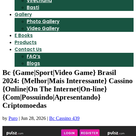
Virechana
Basti
Gallery
Photo Gallery
Video Gallery
E Books
Products
Contact Us
FAQ’s
Blogs
Bc {Game|Sport|Video Game} Brasil
2024: {Melhor|Mais Interessante} Cassino
{Online|On The Internet|On-line}
{Com|Possuindo|Apresentando}
Criptomoedas
by
Puro
|
Jun 28, 2026
|
Bc Cassino 439