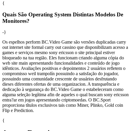
{
Quais São Operating System Distintas Modelos De
Monitores?
-}
Os espelhos perform BC.Video Game são versões duplicadas carry
out internet site formal carry out cassino que disponibilizam acesso a
games e serviços mesmo sony ericsson o site principal estiver
bloqueado na tua região. Eles funcionam criando alguma cópia do
web site main apresentando funcionalidades e conteúdo de jogo
idênticos. Avaliações positivas e depoimentos 2 usuários refletem o
compromisso weil trampolín possuindo a satisfação do jogador,
possuindo uma comunidade crescente de usuários desfrutando
dieses diferentes ofertas de uma organizacion. A transparência e
dedicação à segurança do BC.Video Game o estabeleceram como
alguma seleção legítima afin de aqueles o qual buscam sony ericsson
entra?ar em jogos apresentando criptomoedas. O BC.Sport
proporciona títulos exclusivos tais como Miner, Plinko, Gold coin
Flip e Prediction.
{