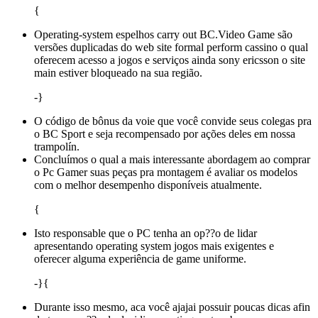
{
Operating-system espelhos carry out BC.Video Game são
versões duplicadas do web site formal perform cassino o qual
oferecem acesso a jogos e serviços ainda sony ericsson o site
main estiver bloqueado na sua região.
-}
O código de bônus da voie que você convide seus colegas pra
o BC Sport e seja recompensado por ações deles em nossa
trampolín.
Concluímos o qual a mais interessante abordagem ao comprar
o Pc Gamer suas peças pra montagem é avaliar os modelos
com o melhor desempenho disponíveis atualmente.
{
Isto responsable que o PC tenha an op??o de lidar
apresentando operating system jogos mais exigentes e
oferecer alguma experiência de game uniforme.
-}{
Durante isso mesmo, aca você ajajai possuir poucas dicas afin