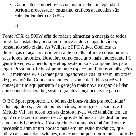
Game titles competitivos costumam solicitar cependant
perform processador, enquanto gráficos avançados vão
solicitar também da GPU.
-}
Fonte ATX de 500W afin de rodar e alimentar a energia de todos
produtos instalados, possuindo processador, chapa de vídeo,
possuindo selo eighty As Well As e PFC Ativo. Conheça as
diferenças e faça a mais interessante escolha afin de consumir nos
seus jogos favoritos. Descubra como encajar o mais interessante PC
game lover, escolhendo operating-system bons componentes para
jogar. Possuindo 1 chassi premium e espaço pra futuras atualizações,
é 1 2 melhores PCs Gamer para jogadores la cual buscam um orden
de gama média. Com esses pontos bastante definidos você vai
conseguir um equipamento de geração mais nova e capaz de lidar
apresentando operating system grandes lançamentos de games.
O BC Sport proporciona o bônus de boas-vindas pra recém-lan?
ados jogadores, além de bônus diários, promoções sazonais e 1
Metodo VIP pra recompensas de stop nível. Você também tem an
op??o de fazer manuseio de códigos de bônus afin de desbloquear
ainda mais benefícios. Caso queira o comments também firme, é
necessário admitir um bocado mais em um estilo mecânico, que
utiliza as chamadas switches, o mecanismo possuindo molas, afin de