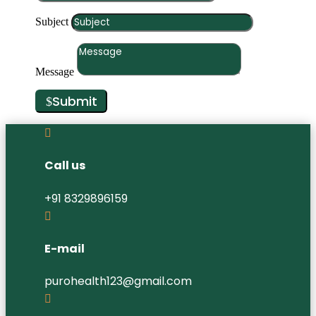
Subject
Message
Submit

Call us
+91 8329896159

E-mail
purohealth123@gmail.com
