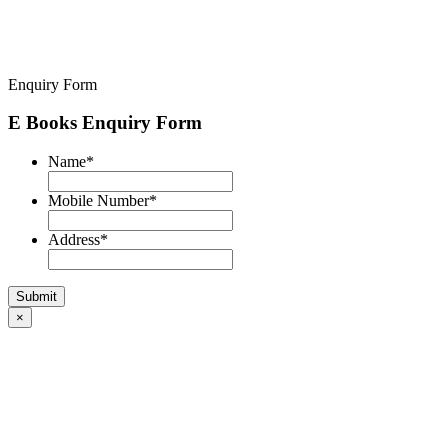
– Shirodhara
– Pottali Sweda
Enquiry Form
E Books Enquiry Form
Name
*
Mobile Number
*
Address
*
×