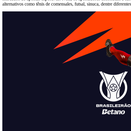
alternativos como tênis de comensales, futsal, sinuca, dentre diferent