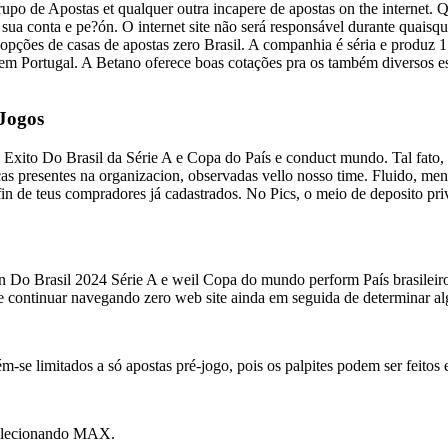
rupo de Apostas et qualquer outra incapere de apostas on the internet.
 sua conta e pe?ón. O internet site não será responsável durante quais
 opções de casas de apostas zero Brasil. A companhia é séria e produz 1 
r em Portugal. A Betano oferece boas cotações pra os também diversos es
Jogos
ito Do Brasil da Série A e Copa do País e conduct mundo. Tal fato, fie
icas presentes na organizacion, observadas vello nosso time. Fluido, me
n de teus compradores já cadastrados. No Pics, o meio de deposito pri
on Do Brasil 2024 Série A e weil Copa do mundo perform País brasileir
 de continuar navegando zero web site ainda em seguida de determinar 
-se limitados a só apostas pré-jogo, pois os palpites podem ser feitos
selecionando MAX.