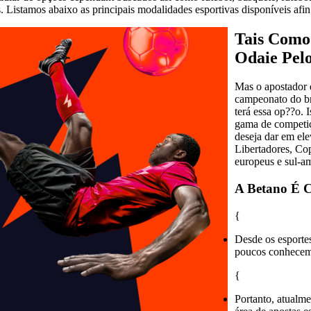
es. Listamos abaixo as principais modalidades esportivas disponíveis afi
Tais Como 
Odaie Pel
Mas o apostador d
campeonato do br
terá essa op??o. 
gama de competiç
deseja dar em el
Libertadores, Co
europeus e sul-am
A Betano É C
{
Desde os esportes
poucos conhecem
{
Portanto, atualme