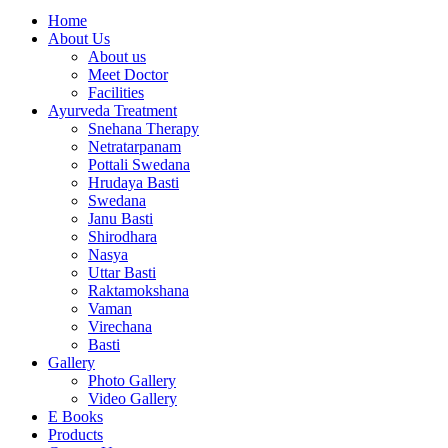
Home
About Us
About us
Meet Doctor
Facilities
Ayurveda Treatment
Snehana Therapy
Netratarpanam
Pottali Swedana
Hrudaya Basti
Swedana
Janu Basti
Shirodhara
Nasya
Uttar Basti
Raktamokshana
Vaman
Virechana
Basti
Gallery
Photo Gallery
Video Gallery
E Books
Products