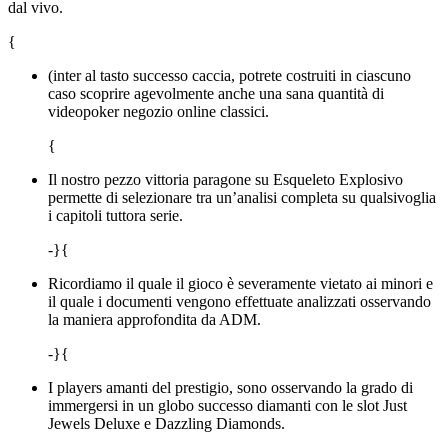
dal vivo.
{
(inter al tasto successo caccia, potrete costruiti in ciascuno
caso scoprire agevolmente anche una sana quantità di
videopoker negozio online classici.
{
Il nostro pezzo vittoria paragone su Esqueleto Explosivo
permette di selezionare tra un’analisi completa su qualsivoglia
i capitoli tuttora serie.
-}{
Ricordiamo il quale il gioco è severamente vietato ai minori e
il quale i documenti vengono effettuate analizzati osservando
la maniera approfondita da ADM.
-}{
I players amanti del prestigio, sono osservando la grado di
immergersi in un globo successo diamanti con le slot Just
Jewels Deluxe e Dazzling Diamonds.