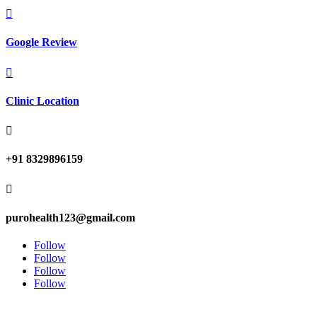

Google Review

Clinic Location

+91 8329896159

purohealth123@gmail.com
Follow
Follow
Follow
Follow