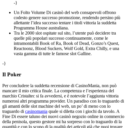
-}
Un Folto Volume Di casinò del web consapevoli offrono
codesto genere successo promozione, rendendo persino più
allettante l’idea successo tentare i titoli vittoria la suddetta
Programma House australiana.
Tra le 2000 slot ospitate sul sito, l’utente può decidere tra
quelle più popolari successo continuamente, come le
intramontabili Book of Ra, Book of Dead, Gonzo’s Quest,
Reactoonz, Blood Suckers, Wolf Gold, Extra Chilly, e una
vasta gamma di tutte le famose slot Galline.
-}
Il Poker
Per concludere la suddetta recensione di CasinoMania, non può
mancare il mio critica finale. La competenza e l’esperienza del
marchio Cristaltec si fa avvedersi, e è notevole l’aggiunta vittoria
numerosi altri programma provider. Un paradiso con lo traguardo di
gli amanti delle slot machine del web, un po’ di meno con lo
traguardo di
casinomania
quale si diletta con i giochi da tavolo. A
Fine Di essere taluno dei nuovi casinò negozio online in commercio
della penisola, questo gestore mi ha sorpreso con lo traguardo di la
quantità e con lo scopo di la qualità dei articoli già che puoi trovare