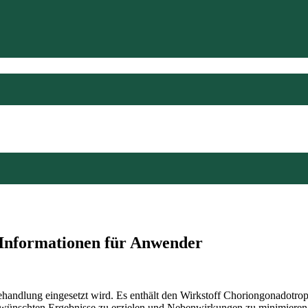
 Informationen für Anwender
ehandlung eingesetzt wird. Es enthält den Wirkstoff Choriongonadotropi
gewünschten Ergebnisse zu erzielen und Nebenwirkungen zu minimieren