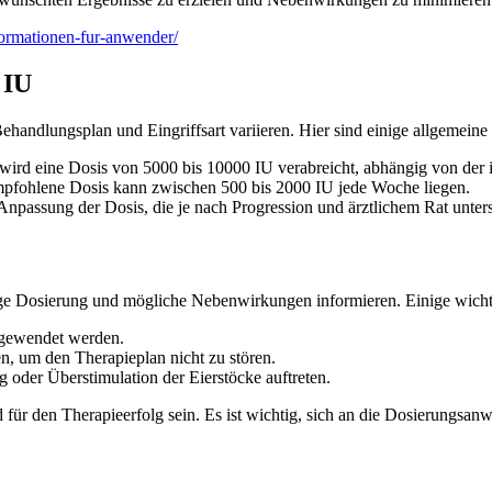
ormationen-fur-anwender/
 IU
ndlungsplan und Eingriffsart variieren. Hier sind einige allgemeine 
ird eine Dosis von 5000 bis 10000 IU verabreicht, abhängig von der 
pfohlene Dosis kann zwischen 500 bis 2000 IU jede Woche liegen.
Anpassung der Dosis, die je nach Progression und ärztlichem Rat unters
ge Dosierung und mögliche Nebenwirkungen informieren. Einige wicht
ngewendet werden.
n, um den Therapieplan nicht zu stören.
der Überstimulation der Eierstöcke auftreten.
r den Therapieerfolg sein. Es ist wichtig, sich an die Dosierungsan