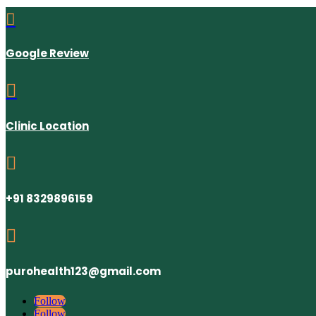

Google Review

Clinic Location

+91 8329896159

purohealth123@gmail.com
Follow
Follow