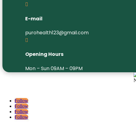

E-mail
purohealth123@gmail.com

Opening Hours
Mon – Sun 09AM – 09PM
We, at Puro Health Homeopathy, Ayurveda and Panchakarma Center, s
Ayurvedic treatments that are thoroughly tested and analyzed.
Follow
Follow
Follow
Follow
QUICK LINKS