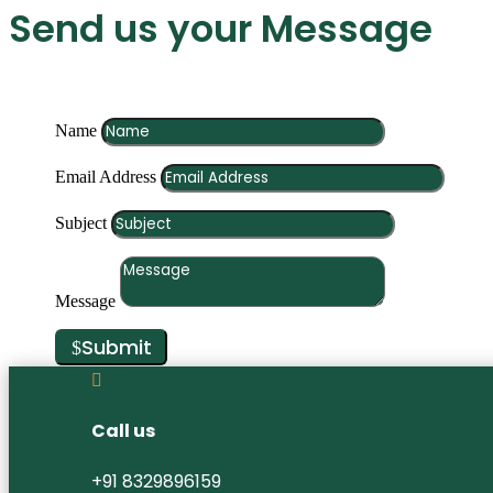
Send us your Message
Name
Email Address
Subject
Message
Submit

Call us
+91 8329896159