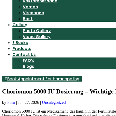
Raktamokshana
Vaman
Virechana
Basti
Gallery
Photo Gallery
Video Gallery
E Books
Products
Contact Us
FAQ’s
Blogs
Book Appointment For Homeopathy
Choriomon 5000 IU Dosierung – Wichtige
by
Puro
|
Jun 27, 2026
|
Uncategorized
Choriomon 5000 IU ist ein Medikament, das häufig in der Fertilitätsb
Hormon (LH) hat. Die richtige Dosierung ist entscheidend, um die 