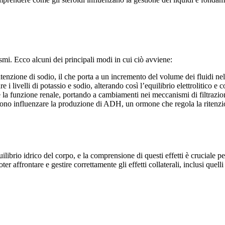
ismi. Ecco alcuni dei principali modi in cui ciò avviene:
tenzione di sodio, il che porta a un incremento del volume dei fluidi ne
 livelli di potassio e sodio, alterando così l’equilibrio elettrolitico e c
e la funzione renale, portando a cambiamenti nei meccanismi di filtrazion
sono influenzare la produzione di ADH, un ormone che regola la ritenzio
quilibrio idrico del corpo, e la comprensione di questi effetti è cruciale 
 affrontare e gestire correttamente gli effetti collaterali, inclusi quelli r