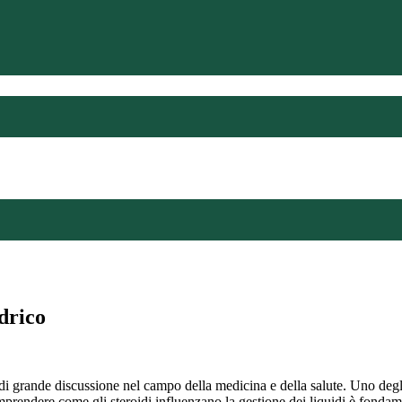
idrico
 di grande discussione nel campo della medicina e della salute. Uno degli e
prendere come gli steroidi influenzano la gestione dei liquidi è fondame