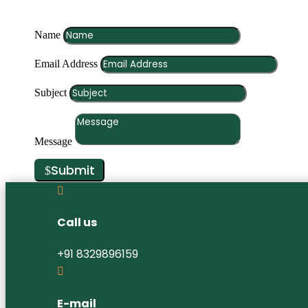
Name
Email Address
Subject
Message
Submit

Call us
+91 8329896159

E-mail