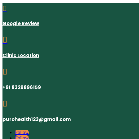

Google Review

Clinic Location

+91 8329896159

purohealth123@gmail.com
Follow
Follow