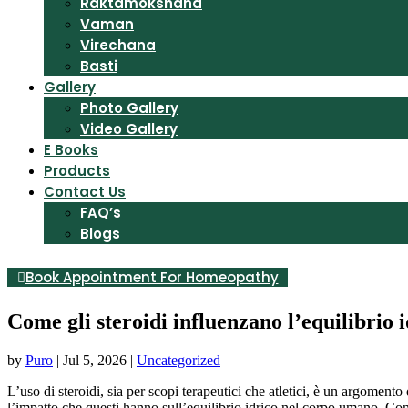
Raktamokshana
Vaman
Virechana
Basti
Gallery
Photo Gallery
Video Gallery
E Books
Products
Contact Us
FAQ’s
Blogs
Book Appointment For Homeopathy
Come gli steroidi influenzano l’equilibrio 
by
Puro
|
Jul 5, 2026
|
Uncategorized
L’uso di steroidi, sia per scopi terapeutici che atletici, è un argomento
l’impatto che questi hanno sull’equilibrio idrico nel corpo umano. Com