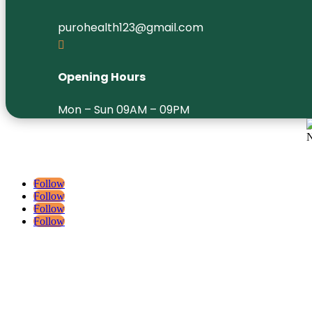
purohealth123@gmail.com

Opening Hours
Mon – Sun 09AM – 09PM
We, at Puro Health Homeopathy, Ayurveda and Panchakarma Center, s
Ayurvedic treatments that are thoroughly tested and analyzed.
Follow
Follow
Follow
Follow
QUICK LINKS
– Home
– About Us