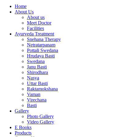
Home
About Us
About us
Meet Doctor
Facilities
Ayurveda Treatment
Snehana Therapy
Netratarpanam
Pottali Swedana
Hrudaya Basti
Swedana
Janu Basti
Shirodhara
Nasya
Uttar Basti
Raktamokshana
Vaman
Virechana
Basti
Gallery
Photo Gallery
Video Gallery
E Books
Products