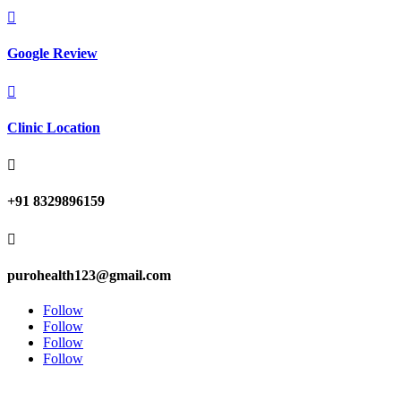

Google Review

Clinic Location

+91 8329896159

purohealth123@gmail.com
Follow
Follow
Follow
Follow