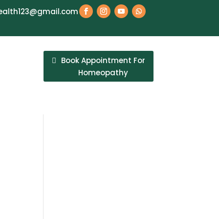
ealth123@gmail.com
Book Appointment For
Homeopathy