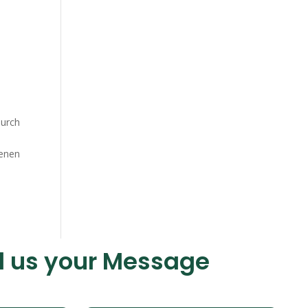
Durch
denen
 us your Message