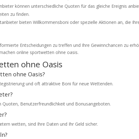
bieter können unterschiedliche Quoten für das gleiche Ereignis anbie
iten zu finden.
tanbieter bieten Willkommensboni oder spezielle Aktionen an, die Ihr
informierte Entscheidungen zu treffen und Ihre Gewinnchancen zu erh
 machen online sportwetten ohne oasis.
etten ohne Oasis
etten ohne Oasis?
egistrierung und oft attraktive Boni für neue Wettenden.
eter?
ich Quoten, Benutzerfreundlichkeit und Bonusangeboten.
er?
ietern wetten, sind Ihre Daten und Ihr Geld sicher.
ln?