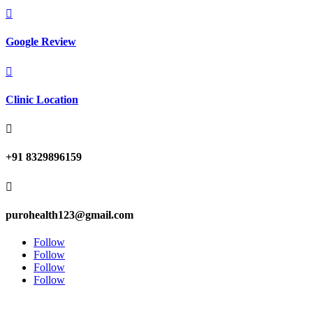

Google Review

Clinic Location

+91 8329896159

purohealth123@gmail.com
Follow
Follow
Follow
Follow