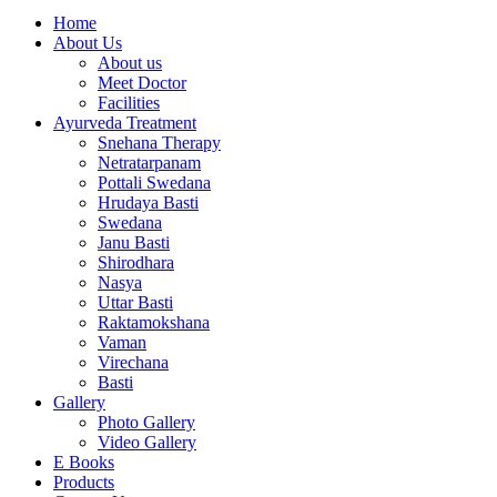
Home
About Us
About us
Meet Doctor
Facilities
Ayurveda Treatment
Snehana Therapy
Netratarpanam
Pottali Swedana
Hrudaya Basti
Swedana
Janu Basti
Shirodhara
Nasya
Uttar Basti
Raktamokshana
Vaman
Virechana
Basti
Gallery
Photo Gallery
Video Gallery
E Books
Products