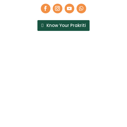
Know Your Prakriti
QUICK LINKS
– Home
– About Us
– Contact Us
– Gallery
– Blogs