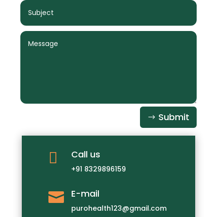
Submit
Call us

+91 8329896159
E-mail

purohealth123@gmail.com