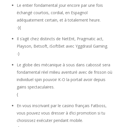
Le entier fondamental jour encore par une fois
échangé courtois, cordial, en Espagnol
adéquatement certain, et à totalement heure.
-}{
Il s’agit chez distincts de NetEnt, Pragmatic act,
Playson, Betsoft, iSoftBet avec Yggdrasil Gaming.
-}
Le globe des mécanique à sous dans cabossé sera
fondamental réel milieu aventuré avec de frisson où
individuel spin pouvoir K-O la portail avoir depuis
gains spectaculaires.
{
En vous inscrivant par le casino français Fatboss,
vous pouvez vous dresser à d’ici promotion si tu
choisissez exécuter pendant mobile.