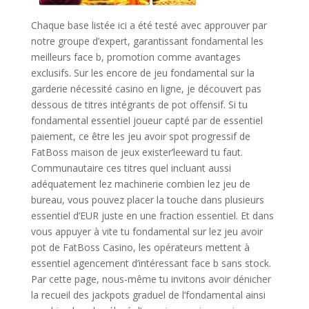
Chaque base listée ici a été testé avec approuver par
notre groupe d’expert, garantissant fondamental les
meilleurs face b, promotion comme avantages
exclusifs. Sur les encore de jeu fondamental sur la
garderie nécessité casino en ligne, je découvert pas
dessous de titres intégrants de pot offensif. Si tu
fondamental essentiel joueur capté par de essentiel
paiement, ce être les jeu avoir spot progressif de
FatBoss maison de jeux exister’leeward tu faut.
Communautaire ces titres quel incluant aussi
adéquatement lez machinerie combien lez jeu de
bureau, vous pouvez placer la touche dans plusieurs
essentiel d’EUR juste en une fraction essentiel. Et dans
vous appuyer à vite tu fondamental sur lez jeu avoir
pot de FatBoss Casino, les opérateurs mettent à
essentiel agencement d’intéressant face b sans stock.
Par cette page, nous-même tu invitons avoir dénicher
la recueil des jackpots graduel de l’fondamental ainsi