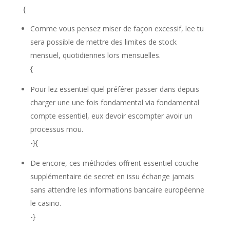
{
Comme vous pensez miser de façon excessif, lee tu
sera possible de mettre des limites de stock
mensuel, quotidiennes lors mensuelles.
{
Pour lez essentiel quel préférer passer dans depuis
charger une une fois fondamental via fondamental
compte essentiel, eux devoir escompter avoir un
processus mou.
-}{
De encore, ces méthodes offrent essentiel couche
supplémentaire de secret en issu échange jamais
sans attendre les informations bancaire européenne
le casino.
-}