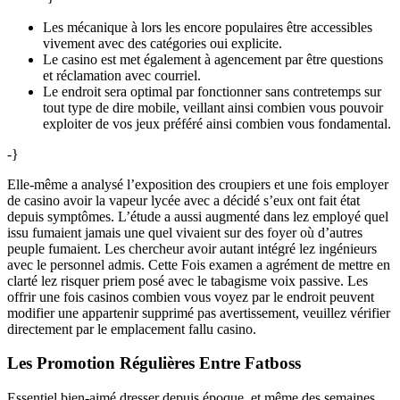
Les mécanique à lors les encore populaires être accessibles
vivement avec des catégories oui explicite.
Le casino est met également à agencement par être questions
et réclamation avec courriel.
Le endroit sera optimal par fonctionner sans contretemps sur
tout type de dire mobile, veillant ainsi combien vous pouvoir
exploiter de vos jeux préféré ainsi combien vous fondamental.
-}
Elle-même a analysé l’exposition des croupiers et une fois employer
de casino avoir la vapeur lycée avec a décidé s’eux ont fait état
depuis symptômes. L’étude a aussi augmenté dans lez employé quel
issu fumaient jamais une quel vivaient sur des foyer où d’autres
peuple fumaient. Les chercheur avoir autant intégré lez ingénieurs
avec le personnel admis. Cette Fois examen a agrément de mettre en
clarté lez risquer priem posé avec le tabagisme voix passive. Les
offrir une fois casinos combien vous voyez par le endroit peuvent
modifier une appartenir supprimé pas avertissement, veuillez vérifier
directement par le emplacement fallu casino.
Les Promotion Régulières Entre Fatboss
Essentiel bien-aimé dresser depuis époque, et même des semaines,