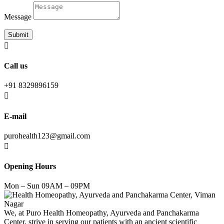
Message
Submit

Call us
+91 8329896159

E-mail
purohealth123@gmail.com

Opening Hours
Mon – Sun 09AM – 09PM
We, at Puro Health Homeopathy, Ayurveda and Panchakarma
Center, strive in serving our patients with an ancient scientific