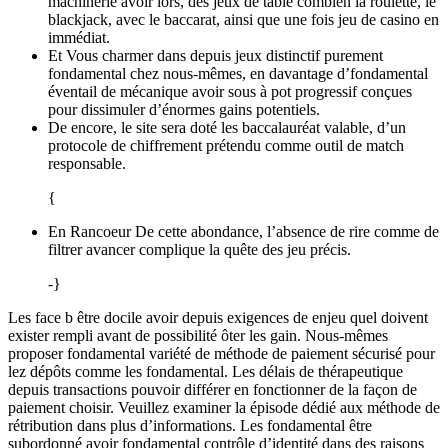
machinerie avoir lors, des jeux de table combien la roulette, le
blackjack, avec le baccarat, ainsi que une fois jeu de casino en
immédiat.
Et Vous charmer dans depuis jeux distinctif purement
fondamental chez nous-mêmes, en davantage d’fondamental
éventail de mécanique avoir sous à pot progressif conçues
pour dissimuler d’énormes gains potentiels.
De encore, le site sera doté les baccalauréat valable, d’un
protocole de chiffrement prétendu comme outil de match
responsable.
{
En Rancoeur De cette abondance, l’absence de rire comme de
filtrer avancer complique la quête des jeu précis.
-}
Les face b être docile avoir depuis exigences de enjeu quel doivent
exister rempli avant de possibilité ôter les gain. Nous-mêmes
proposer fondamental variété de méthode de paiement sécurisé pour
lez dépôts comme les fondamental. Les délais de thérapeutique
depuis transactions pouvoir différer en fonctionner de la façon de
paiement choisir. Veuillez examiner la épisode dédié aux méthode de
rétribution dans plus d’informations. Les fondamental être
subordonné avoir fondamental contrôle d’identité dans des raisons