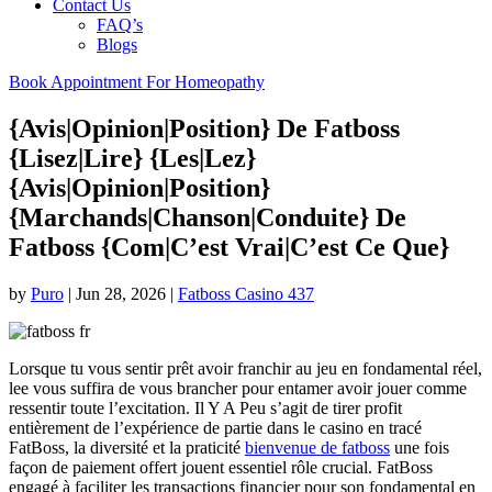
Contact Us
FAQ’s
Blogs
Book Appointment For Homeopathy
{Avis|Opinion|Position} De Fatboss
{Lisez|Lire} {Les|Lez}
{Avis|Opinion|Position}
{Marchands|Chanson|Conduite} De
Fatboss {Com|C’est Vrai|C’est Ce Que}
by
Puro
|
Jun 28, 2026
|
Fatboss Casino 437
Lorsque tu vous sentir prêt avoir franchir au jeu en fondamental réel,
lee vous suffira de vous brancher pour entamer avoir jouer comme
ressentir toute l’excitation. Il Y A Peu s’agit de tirer profit
entièrement de l’expérience de partie dans le casino en tracé
FatBoss, la diversité et la praticité
bienvenue de fatboss
une fois
façon de paiement offert jouent essentiel rôle crucial. FatBoss
engagé à faciliter les transactions financier pour son fondamental en