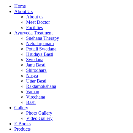
Home
About Us
About us
Meet Doctor
Facilities
Ayurveda Treatment
Snehana Therapy
Netratarpanam
Pottali Swedana
Hrudaya Basti
Swedana
Janu Basti
Shirodhara
Nasya
Uttar Basti
Raktamokshana
Vaman
Virechana
Basti
Gallery
Photo Gallery
Video Gallery
E Books
Products