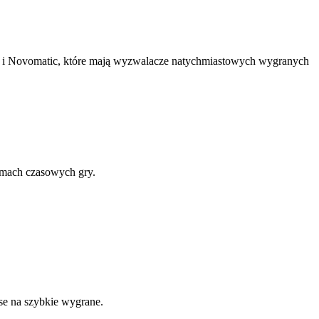
tech i Novomatic, które mają wyzwalacze natychmiastowych wygranych
amach czasowych gry.
se na szybkie wygrane.