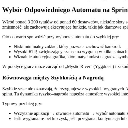
Wybór Odpowiedniego Automatu na Sprin
Wśród ponad 3 200 tytułów od ponad 60 dostawców, niektóre sloty są
zmienność, ale zachowują ekscytujące funkcje, takie jak darmowe sp
Oto co warto sprawdzić przy wyborze automatu do szybkiej gry:
Niski minimalny zakład, który pozwala zachować bankroll.
Wysoki RTP, zwiększający szanse na wygraną w kilku spinach
Wizualnie atrakcyjna grafika, która natychmiast nagradza s
W praktyce gracz może zacząć od „Mystic River” (Yggdrasil) i za
Równowaga między Szybkością a Nagrodą
Szybkie sesje nie oznaczają, że rezygnujesz z wysokich wygranych. 
spinu. Ta dynamika ryzyko–nagroda napędza atmosferę wysokiej inte
Typowy przebieg gry:
Wczytanie aplikacji → otwarcie automatu → wybór automatu
Jeśli wygrana: re‑bet lub zysk; jeśli przegrana: kontynuacja lu