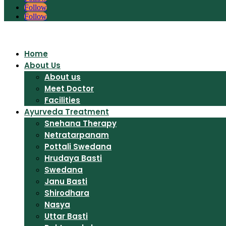
Follow
Follow
Home
About Us
About us
Meet Doctor
Facilities
Ayurveda Treatment
Snehana Therapy
Netratarpanam
Pottali Swedana
Hrudaya Basti
Swedana
Janu Basti
Shirodhara
Nasya
Uttar Basti