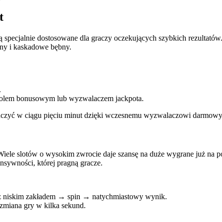
t
 specjalnie dostosowane dla graczy oczekujących szybkich rezultatów.
iny i kaskadowe bębny.
.
ymbolem bonusowym lub wyzwalaczem jackpota.
kończyć w ciągu pięciu minut dzięki wczesnemu wyzwalaczowi darmow
Wiele slotów o wysokim zwrocie daje szansę na duże wygrane już na po
nsywności, której pragną gracze.
 z niskim zakładem → spin → natychmiastowy wynik.
b zmiana gry w kilka sekund.