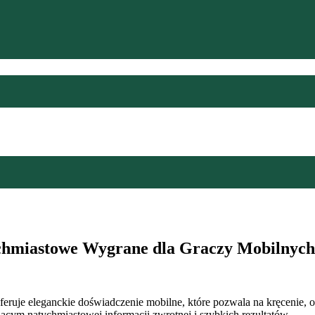
ychmiastowe Wygrane dla Graczy Mobilnych
feruje eleganckie doświadczenie mobilne, które pozwala na kręcenie, o
ącym natychmiastowej informacji zwrotnej i szybkich rezultatów.