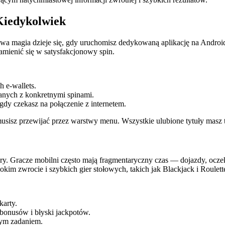
Kiedykolwiek
ziwa magia dzieje się, gdy uruchomisz dedykowaną aplikację na Androi
mienić się w satysfakcjonowy spin.
 e-wallets.
anych z konkretnymi spinami.
 gdy czekasz na połączenie z internetem.
 musisz przewijać przez warstwy menu. Wszystkie ulubione tytuły masz 
gry. Gracze mobilni często mają fragmentaryczny czas — dojazdy, oc
kim zwrocie i szybkich gier stołowych, takich jak Blackjack i Roulett
karty.
onusów i błyski jackpotów.
jnym zadaniem.