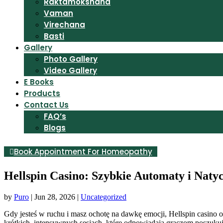
Raktamokshana
Vaman
Virechana
Basti
Gallery
Photo Gallery
Video Gallery
E Books
Products
Contact Us
FAQ’s
Blogs
Book Appointment For Homeopathy
Hellspin Casino: Szybkie Automaty i Nat
by
Puro
|
Jun 28, 2026
|
Uncategorized
Gdy jesteś w ruchu i masz ochotę na dawkę emocji, Hellspin casino o
krótkich, intensywnych sesjach, które odpowiadają graczom poszukuj