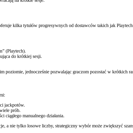
racają na krótkie sesje.
pin oferuje kilka tytułów progresywnych od dostawców takich jak Play
n” (Playtech).
ąca do krótkiej sesji.
.
im poziomie, jednocześnie pozwalając graczom pozostać w krótkich r
mi:
ści jackpotów.
wiele prób.
ci ciągłego manualnego działania.
, a nie tylko losowe liczby, strategiczny wybór może zwiększyć szan