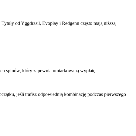
 Tytuły od Yggdrasil, Evoplay i Redgenn często mają niższą
ych spinów, który zapewnia umiarkowaną wypłatę.
czątku, jeśli trafisz odpowiednią kombinację podczas pierwszego