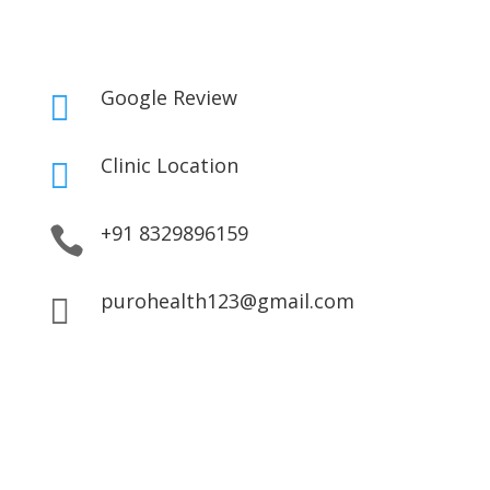
Google Review

Clinic Location

+91 8329896159

purohealth123@gmail.com
