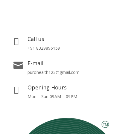
Call us

+91 8329896159
E-mail

purohealth123@gmail.com
Opening Hours

Mon – Sun 09AM – 09PM