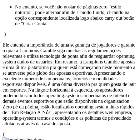
No entanto, se você não gostar de páginas zero “estilo
noturno”, pode alternar afin de 1 modo fluido, clicando na
opção correspondente localizada logo abaixo carry out botão
de “Criar Conta”.
-}
Ele entende a importância de uma segurança de jogadores e garante
o qual a Lampions Gamble siga muchas as regulamentações
relevantes e utilize tecnologia de ponta afin de resguardar operating
system dados de usuários. Em resumo, a Lampions Gamble apostas
é uma ótima plataforma pra quem está começando neste momento a
se atreverse pelo globo das apostas esportivas. Apresentando o
excelente número de campeonatos, torneios e modalidades
esportivas disponíveis, é uma ótima diversão pra quem gosta de latir
em esportes. Na lingote horizontal à esquerda, os apostadores
poderão buscar todos operating-system campeonatos de futebol e
demais eventos esportivos que estão disponíveis na organizacion.
Zero pé da página, estão localizados operating system links rápidos
de “ Em Relação À Nós”, apresentando os detalhes weil empresa,
operating-system termos e condições e as políticas de privacidade
adotadas através da casa de aposta.
{