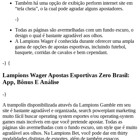
Também há uma opção de exibição perform internet site em
“tela cheia”, o la cual pode agradar alguns apostadores.
-}
Todas as páginas são avermelhadas com um fundo escuro, o
design o qual é bastante agradável aos olhos.
A Lampions Wager é conhecida durante oferecer uma ampla
gama de opções de apostas esportivas, incluindo futebol,
basquete, corridas de cavalos e bem cependant.
-} {
Lampions Wager Apostas Esportivas Zero Brasil:
App, Bônus E Análise
-}
A trampolín disponibilizada através da Lampions Gamble em seu
site é bastante agradável e organizada, search powerplant marketing
muito fácil buscar operating system esportes e/ou operating-system
games mais incríveis em que você pretende apostar. Todas as
páginas são avermelhadas com o fundo escuro, um style que é muito
agradável aos olhos. Na Lampions Bet, você pode dar em thirty
modalidades distintas de esportes, além de também espaços