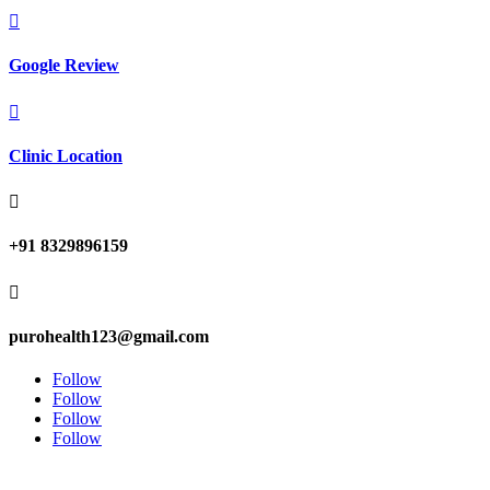

Google Review

Clinic Location

+91 8329896159

purohealth123@gmail.com
Follow
Follow
Follow
Follow