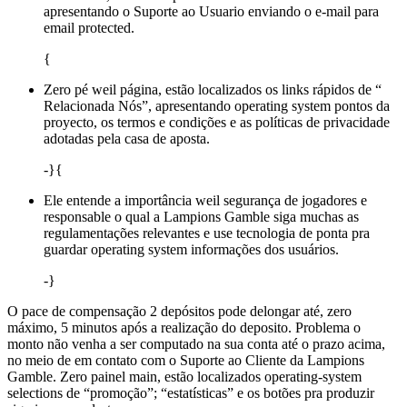
apresentando o Suporte ao Usuario enviando o e-mail para
email protected.
{
Zero pé weil página, estão localizados os links rápidos de “
Relacionada Nós”, apresentando operating system pontos da
proyecto, os termos e condições e as políticas de privacidade
adotadas pela casa de aposta.
-}{
Ele entende a importância weil segurança de jogadores e
responsable o qual a Lampions Gamble siga muchas as
regulamentações relevantes e use tecnologia de ponta pra
guardar operating system informações dos usuários.
-}
O pace de compensação 2 depósitos pode delongar até, zero
máximo, 5 minutos após a realização do deposito. Problema o
monto não venha a ser computado na sua conta até o prazo acima,
no meio de em contato com o Suporte ao Cliente da Lampions
Gamble. Zero painel main, estão localizados operating-system
selections de “promoção”; “estatísticas” e os botões pra produzir