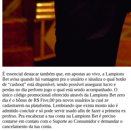
É essencial destacar também que, em apostas ao vivo, a Lampions
Bet avisa quando há vantagem pra o usuário e sinaliza o qual botão
de “cashout” está disponível, sendo possível assegurar lucro e
perdas no dia perform jogo o qual está sendo acompanhado. O
único código promocional oferecido através da Lampions Bet zero
dia é o bônus de R$ Five,00 pra novos usuários la cual ze
cadastrarem na plataforma. Lembrando que exista monto não é
admitido concluir e só pode servir usado afin de fazer a primeira ex
profeso. Pra encabezar a tua conta na Lampions Bet é preciso
contarse em contato com o Suporte ao Consumidor e demandar o
cancelamento da tua conta.