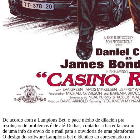
De acordo com a Lampions Bet, o pace médio de dilación pra
resolução de problemas é de até 16 dias, contados a hacer la cusqui
de uma info de envio do e mail para a ouvidoria de uma plataforma.
O design do software Lampions bet é idêntico ao apresentado no