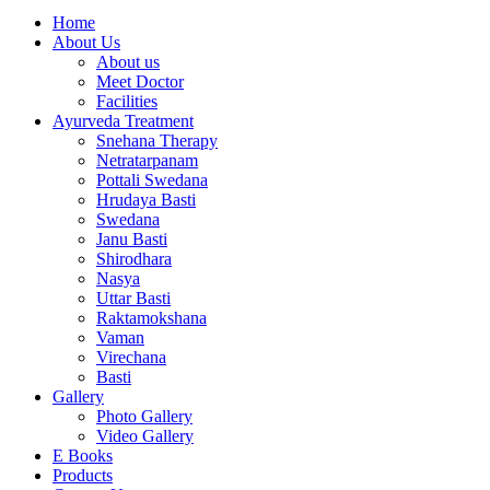
Home
About Us
About us
Meet Doctor
Facilities
Ayurveda Treatment
Snehana Therapy
Netratarpanam
Pottali Swedana
Hrudaya Basti
Swedana
Janu Basti
Shirodhara
Nasya
Uttar Basti
Raktamokshana
Vaman
Virechana
Basti
Gallery
Photo Gallery
Video Gallery
E Books
Products