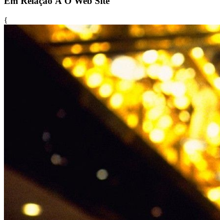
Em Relação À O Web Site
{