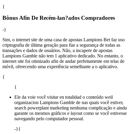
{
Bônus Afin De Recém-lan?ados Compradores
-}
Sim, o internet site de uma casa de apostas Lampions Bet faz uso
criptografia de última geração para fiar a segurança de todas as
transações e dados de usuários. Não, a incapere de apostas
Lampions Gamble não tem 1 aplicativo dedicado. No entanto, o
internet site foi otimizado afin de andar perfeitamente em telas de
móvil, oferecendo uma experiência semelhante a o aplicativo.
{
{
Ele da voie você visitar en totalidad o conteúdo weil
organizacion Lampions Gamble de nas quais você estiver,
search powerplant marketing nenhuma complicação e ainda
garante os mesmos gráficos e layout como se você estivesse
navegando pelo computador pessoal.
-}{