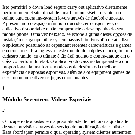
Isto permitirá o down load seguro carry out aplicativo diretamente
perform internet site oficial de uma LampionsBet – o santuário
online para operating-system lovers através de futebol e apostas.
Apresentando o espaço mínimo requerido zero dispositivo, o
aplicativo é soportable e não compromete o desempenho do seu
mobile phone. Uma vez baixado, selecione alguma dieses opções de
instalação e siga operating system passos intuitivos afin de atualizar
o aplicativo possuindo as cependant recentes características e games
emocionantes. Pra ingressar neste mundo de palpites e lucro, full um
cadastro rápido, cujo trâmite é tão ágil quanto o contra-ataque em o
clássico perform futebol. O aplicativo do cassino lampionsbet.com
proporciona alguma forma modestos de desfrutar da melhor
experiência de apostas esportivas, além de slot equipment games de
cassino online e diversos jogos emocionantes.
{
Módulo Seventeen: Videos Especiais
-}
O incapere de apostas tem a possibilidade de melhorar a qualidade
de suas previsões através do serviço de modificação de estatísticas.
Essa abordagem permite o qual operating-system clientes aumentem