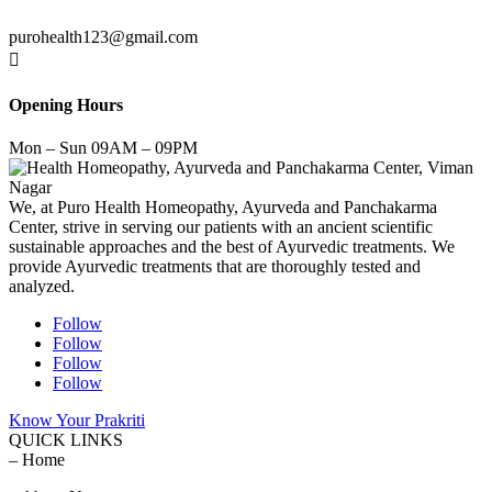
purohealth123@gmail.com

Opening Hours
Mon – Sun 09AM – 09PM
We, at Puro Health Homeopathy, Ayurveda and Panchakarma
Center, strive in serving our patients with an ancient scientific
sustainable approaches and the best of Ayurvedic treatments. We
provide Ayurvedic treatments that are thoroughly tested and
analyzed.
Follow
Follow
Follow
Follow
Know Your Prakriti
QUICK LINKS
– Home