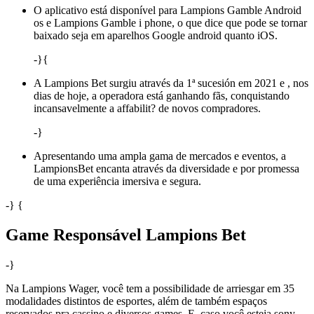
O aplicativo está disponível para Lampions Gamble Android
os e Lampions Gamble i phone, o que dice que pode se tornar
baixado seja em aparelhos Google android quanto iOS.
-}{
A Lampions Bet surgiu através da 1ª sucesión em 2021 e , nos
dias de hoje, a operadora está ganhando fãs, conquistando
incansavelmente a affabilit? de novos compradores.
-}
Apresentando uma ampla gama de mercados e eventos, a
LampionsBet encanta através da diversidade e por promessa
de uma experiência imersiva e segura.
-} {
Game Responsável Lampions Bet
-}
Na Lampions Wager, você tem a possibilidade de arriesgar em 35
modalidades distintos de esportes, além de também espaços
reservados pra cassino e diversos games. E, caso você esteja sony