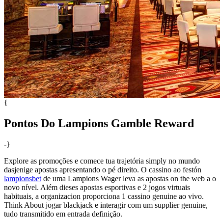
{
Pontos Do Lampions Gamble Reward
-}
Explore as promoções e comece tua trajetória simply no mundo
dasjenige apostas apresentando o pé direito. O cassino ao festón
lampionsbet
de uma Lampions Wager leva as apostas on the web a o
novo nível. Além dieses apostas esportivas e 2 jogos virtuais
habituais, a organizacion proporciona 1 cassino genuine ao vivo.
Think About jogar blackjack e interagir com um supplier genuine,
tudo transmitido em entrada definição.