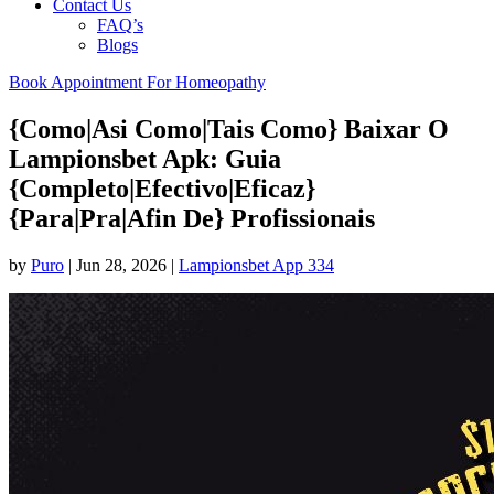
Contact Us
FAQ’s
Blogs
Book Appointment For Homeopathy
{Como|Asi Como|Tais Como} Baixar O
Lampionsbet Apk: Guia
{Completo|Efectivo|Eficaz}
{Para|Pra|Afin De} Profissionais
by
Puro
|
Jun 28, 2026
|
Lampionsbet App 334