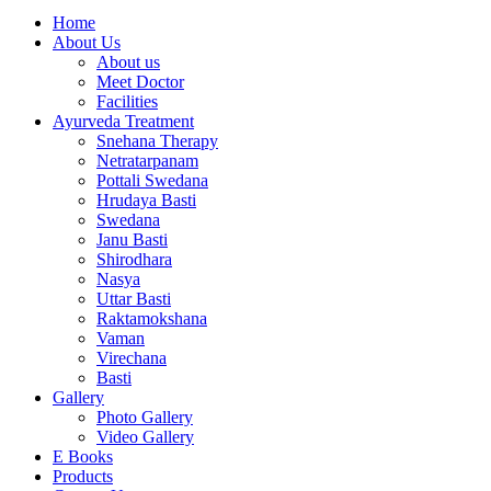
Home
About Us
About us
Meet Doctor
Facilities
Ayurveda Treatment
Snehana Therapy
Netratarpanam
Pottali Swedana
Hrudaya Basti
Swedana
Janu Basti
Shirodhara
Nasya
Uttar Basti
Raktamokshana
Vaman
Virechana
Basti
Gallery
Photo Gallery
Video Gallery
E Books
Products