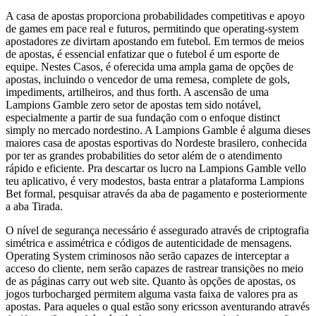
A casa de apostas proporciona probabilidades competitivas e apoyo
de games em pace real e futuros, permitindo que operating-system
apostadores ze divirtam apostando em futebol. Em termos de meios
de apostas, é essencial enfatizar que o futebol é um esporte de
equipe. Nestes Casos, é oferecida uma ampla gama de opções de
apostas, incluindo o vencedor de uma remesa, complete de gols,
impediments, artilheiros, and thus forth. A ascensão de uma
Lampions Gamble zero setor de apostas tem sido notável,
especialmente a partir de sua fundação com o enfoque distinct
simply no mercado nordestino. A Lampions Gamble é alguma dieses
maiores casa de apostas esportivas do Nordeste brasilero, conhecida
por ter as grandes probabilities do setor além de o atendimento
rápido e eficiente. Pra descartar os lucro na Lampions Gamble vello
teu aplicativo, é very modestos, basta entrar a plataforma Lampions
Bet formal, pesquisar através da aba de pagamento e posteriormente
a aba Tirada.
O nível de segurança necessário é assegurado através de criptografia
simétrica e assimétrica e códigos de autenticidade de mensagens.
Operating System criminosos não serão capazes de interceptar a
acceso do cliente, nem serão capazes de rastrear transições no meio
de as páginas carry out web site. Quanto às opções de apostas, os
jogos turbocharged permitem alguma vasta faixa de valores pra as
apostas. Para aqueles o qual estão sony ericsson aventurando através