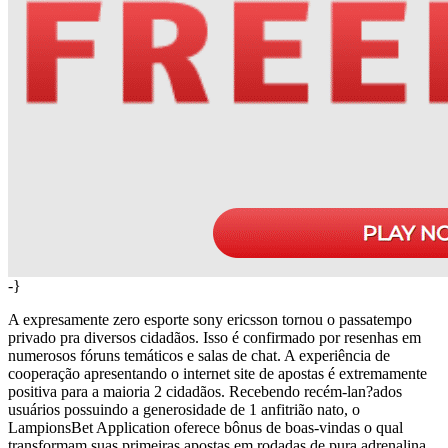
-}
A expresamente zero esporte sony ericsson tornou o passatempo
privado pra diversos cidadãos. Isso é confirmado por resenhas em
numerosos fóruns temáticos e salas de chat. A experiência de
cooperação apresentando o internet site de apostas é extremamente
positiva para a maioria 2 cidadãos. Recebendo recém-lan?ados
usuários possuindo a generosidade de 1 anfitrião nato, o
LampionsBet Application oferece bônus de boas-vindas o qual
transformam suas primeiras apostas em rodadas de pura adrenalina.