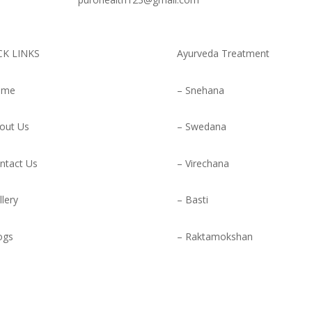
CK LINKS
Ayurveda Treatment
ome
– Snehana
out Us
– Swedana
ntact Us
– Virechana
llery
– Basti
ogs
– Raktamokshan