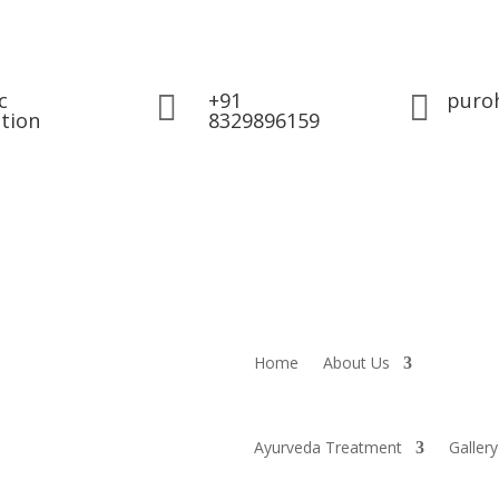
c
+91
puro


tion
8329896159
Home
About Us
Ayurveda Treatment
Gallery