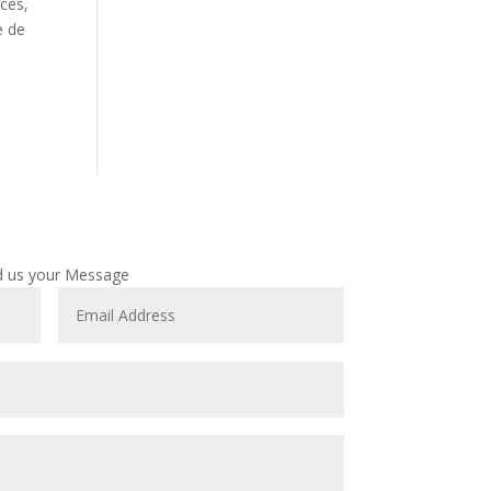
ces,
e de
d us your Message