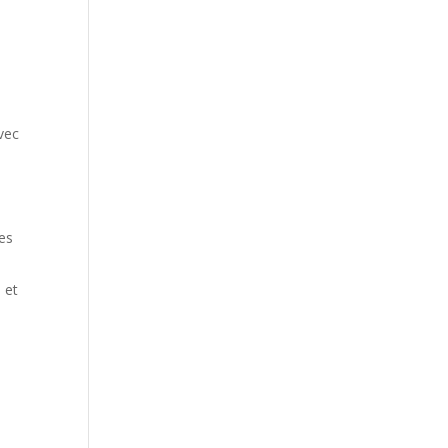
vec
ues
 et