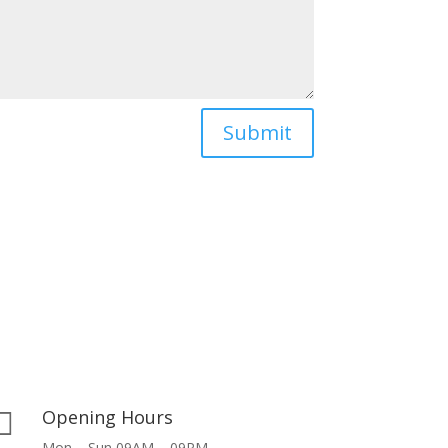
Submit
Opening Hours

Mon – Sun 09AM – 09PM