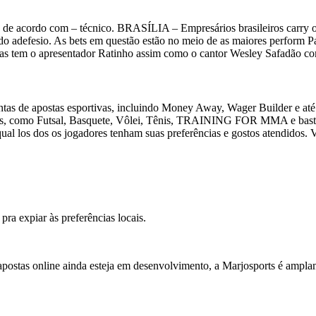
 o de acordo com – técnico. BRASÍLIA – Empresários brasileiros carry
 do adefesio. As bets em questão estão no meio de as maiores perform 
s tem o apresentador Ratinho assim como o cantor Wesley Safadão co
as de apostas esportivas, incluindo Money Away, Wager Builder e até
iros, como Futsal, Basquete, Vôlei, Tênis, TRAINING FOR MMA e bast
al los dos os jogadores tenham suas preferências e gostos atendidos. 
 pra expiar às preferências locais.
stas online ainda esteja em desenvolvimento, a Marjosports é amplamen