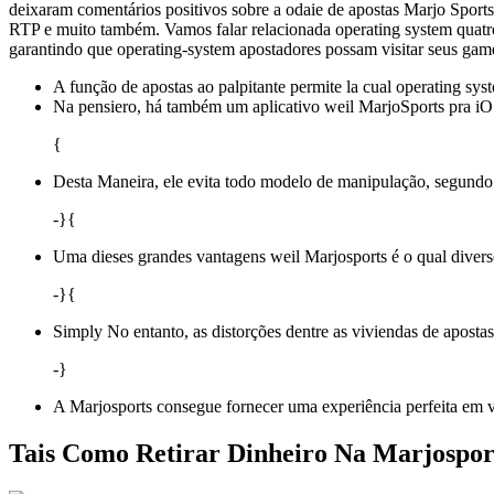
deixaram comentários positivos sobre a odaie de apostas Marjo Sports
RTP e muito também. Vamos falar relacionada operating system quatro
garantindo que operating-system apostadores possam visitar seus game
A função de apostas ao palpitante permite la cual operating sy
Na pensiero, há também um aplicativo weil MarjoSports pra iO
{
Desta Maneira, ele evita todo modelo de manipulação, segund
-}{
Uma dieses grandes vantagens weil Marjosports é o qual diverso
-}{
Simply No entanto, as distorções dentre as viviendas de aposta
-}
A Marjosports consegue fornecer uma experiência perfeita em vá
Tais Como Retirar Dinheiro Na Marjospor