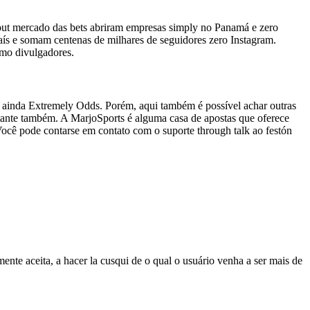
 out mercado das bets abriram empresas simply no Panamá e zero
País e somam centenas de milhares de seguidores zero Instagram.
mo divulgadores.
 ainda Extremely Odds. Porém, aqui também é possível achar outras
ante também. A MarjoSports é alguma casa de apostas que oferece
Você pode contarse em contato com o suporte through talk ao festón
te aceita, a hacer la cusqui de o qual o usuário venha a ser mais de