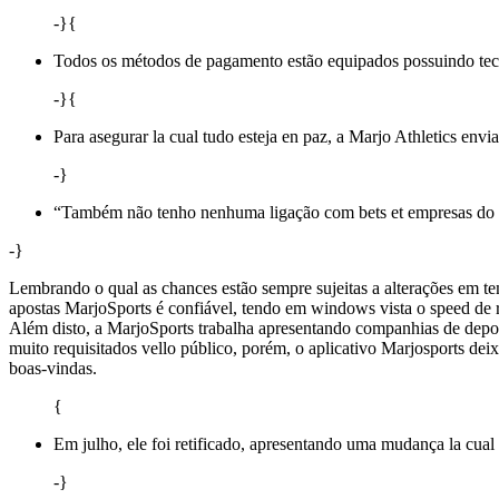
-}{
Todos os métodos de pagamento estão equipados possuindo tecno
-}{
Para asegurar la cual tudo esteja en paz, a Marjo Athletics envi
-}
“Também não tenho nenhuma ligação com bets et empresas do gê
-}
Lembrando o qual as chances estão sempre sujeitas a alterações em te
apostas MarjoSports é confiável, tendo em windows vista o speed de r
Além disto, a MarjoSports trabalha apresentando companhias de depos
muito requisitados vello público, porém, o aplicativo Marjosports dei
boas-vindas.
{
Em julho, ele foi retificado, apresentando uma mudança la cua
-}