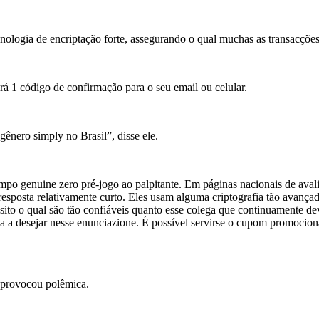
logia de encriptação forte, assegurando o qual muchas as transacções s
ará 1 código de confirmação para o seu email ou celular.
nero simply no Brasil”, disse ele.
mpo genuine zero pré-jogo ao palpitante. Em páginas nacionais de avali
esposta relativamente curto. Eles usam alguma criptografia tão avança
ito o qual são tão confiáveis quanto esse colega que continuamente d
xa a desejar nesse enunciazione. É possível servirse o cupom promocion
l provocou polêmica.