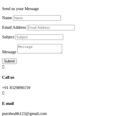
Send us your Message
Name
Email Address
Subject
Message
Submit

Call us
+91 8329896159

E-mail
purohealth123@gmail.com