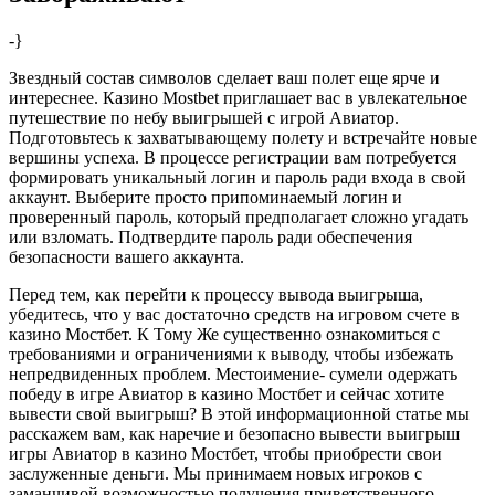
-}
Звездный состав символов сделает ваш полет еще ярче и
интереснее. Казино Mostbet приглашает вас в увлекательное
путешествие по небу выигрышей с игрой Авиатор.
Подготовьтесь к захватывающему полету и встречайте новые
вершины успеха. В процессе регистрации вам потребуется
формировать уникальный логин и пароль ради входа в свой
аккаунт. Выберите просто припоминаемый логин и
проверенный пароль, который предполагает сложно угадать
или взломать. Подтвердите пароль ради обеспечения
безопасности вашего аккаунта.
Перед тем, как перейти к процессу вывода выигрыша,
убедитесь, что у вас достаточно средств на игровом счете в
казино Мостбет. К Тому Же существенно ознакомиться с
требованиями и ограничениями к выводу, чтобы избежать
непредвиденных проблем. Местоимение- сумели одержать
победу в игре Авиатор в казино Мостбет и сейчас хотите
вывести свой выигрыш? В этой информационной статье мы
расскажем вам, как наречие и безопасно вывести выигрыш
игры Авиатор в казино Мостбет, чтобы приобрести свои
заслуженные деньги. Мы принимаем новых игроков с
заманчивой возможностью получения приветственного