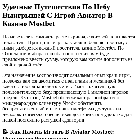
Удачные Путешествия По Небу
Выигрышей С Игрой Авиатор В
Казино Mostbet
По мере взлета самолета растет кривая, с которой повышается
показатель. Принципы игры как можно больше простые, с
ними разберется каждый посетитель казино Мостбет. По
Окончании выбора способа пополнения, вам будет
предложено ввести сумму, которую вам хотите пополнить на
свой игровой счёт.
Эта назначение воспроизводит банальный опыт краш-игры,
позволяя вам ознакомиться с правилами и механикой без
какого-либо финансового метка. Имея значительную
пользовательскую базу, превышающую 1 миллион игроков
предлог 93 стран, Mostbet обслуживает разнообразную
международную клиентуру. Чтобы обеспечить
беспрепятственный опыт, наша платформа доступна на
нескольких языках, обеспечивая доступность и удобство для
нашей постоянно растущей аудитории.
📝 Как Начать Играть В Aviator Mostbet:
Пошаговое Руководство