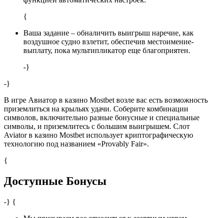
{
Ваша задание – обналичить выигрыш наречие, как
воздушное судно взлетит, обеспечив местоимение-
выплату, пока мультипликатор еще благоприятен.
-}
-}
В игре Авиатор в казино Mostbet возле вас есть возможность
приземлиться на крыльях удачи. Соберите комбинации
символов, включительно разные бонусные и специальные
символы, и приземлитесь с большим выигрышем. Слот
Aviator в казино Mostbet использует криптографическую
технологию под названием «Provably Fair».
{
Доступные Бонусы
-} {