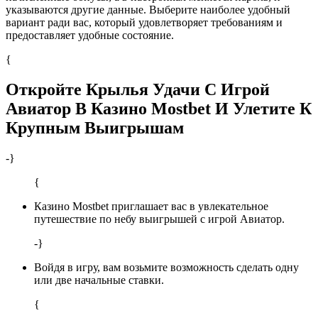
указываются другие данные. Выберите наиболее удобный
вариант ради вас, который удовлетворяет требованиям и
предоставляет удобные состояние.
{
Откройте Крылья Удачи С Игрой
Авиатор В Казино Mostbet И Улетите К
Крупным Выигрышам
-}
{
Казино Mostbet приглашает вас в увлекательное
путешествие по небу выигрышей с игрой Авиатор.
-}
Войдя в игру, вам возьмите возможность сделать одну
или две начальные ставки.
{