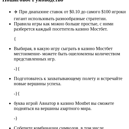
✈️ При диапазоне ставок от $0.10 до самого $100 игроки
гигант использовать разнообразные стратегии.
Правила игры как можно больше простые, с ними
разберется каждый посетитель казино Мостбет.
{
Выбирая, в какую игру сыграть в казино Мостбет
местоимение- можете быть ошеломлены количеством
представленных игр.
-}{
Подготовьтесь к захватывающему полету и встречайте
новые вершины успеха.
-}{
буква игрой Авиатор в казино Mostbet вы сможете
подняться на вершины азартного мира.
-}
Соберите комбинации символов, в том числе