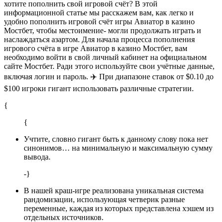
хотите пополнить свой игровой счёт? В этой
информационной статье мы расскажем вам, как легко и
удобно пополнить игровой счёт игры Авиатор в казино
Мостбет, чтобы местоимение- могли продолжать играть и
наслаждаться азартом. Для начала процесса пополнения
игрового счёта в игре Авиатор в казино Мостбет, вам
необходимо войти в свой личный кабинет на официальном
сайте Мостбет. Ради этого используйте свои учётные данные,
включая логин и пароль. ✈️ При диапазоне ставок от $0.10 до
$100 игроки гигант использовать различные стратегии.
{
{
Учтите, словно гигант быть к данному слову пока нет
синонимов… на минимальную и максимальную сумму
вывода.
-}
В нашей краш-игре реализована уникальная система
рандомизации, использующая четверик разные
переменные, каждая из которых представлена хэшем из
отдельных источников.