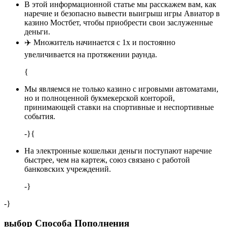
В этой информационной статье мы расскажем вам, как
наречие и безопасно вывести выигрыш игры Авиатор в
казино Мостбет, чтобы приобрести свои заслуженные
деньги.
✈️ Множитель начинается с 1x и постоянно
увеличивается на протяжении раунда.
{
Мы являемся не только казино с игровыми автоматами,
но и полноценной букмекерской конторой,
принимающей ставки на спортивные и неспортивные
события.
-}{
На электронные кошельки деньги поступают наречие
быстрее, чем на картеж, союз связано с работой
банковских учреждений.
-}
-}
выбор Способа Пополнения