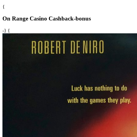
{
On Range Casino Cashback-bonus
-} {