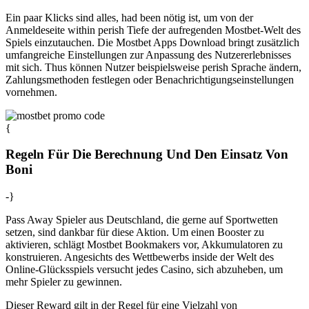
Ein paar Klicks sind alles, had been nötig ist, um von der
Anmeldeseite within perish Tiefe der aufregenden Mostbet-Welt des
Spiels einzutauchen. Die Mostbet Apps Download bringt zusätzlich
umfangreiche Einstellungen zur Anpassung des Nutzererlebnisses
mit sich. Thus können Nutzer beispielsweise perish Sprache ändern,
Zahlungsmethoden festlegen oder Benachrichtigungseinstellungen
vornehmen.
{
Regeln Für Die Berechnung Und Den Einsatz Von
Boni
-}
Pass Away Spieler aus Deutschland, die gerne auf Sportwetten
setzen, sind dankbar für diese Aktion. Um einen Booster zu
aktivieren, schlägt Mostbet Bookmakers vor, Akkumulatoren zu
konstruieren. Angesichts des Wettbewerbs inside der Welt des
Online-Glücksspiels versucht jedes Casino, sich abzuheben, um
mehr Spieler zu gewinnen.
Dieser Reward gilt in der Regel für eine Vielzahl von