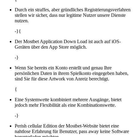
Durch ein straffes, aber gründliches Registrierungsverfahren
stellen wir sicher, dass nur legitime Nutzer unsere Dienste
nutzen.
-}{
Der Mostbet Application Down Load ist auch auf iOS-
Geräten über den App Store möglich.
-}
Wenn Sie bereits ein Konto erstellt und genau Ihre
persönlichen Daten in ihrem Spielkonto eingegeben haben,
sind Sie für diese Artwork von Anreiz berechtigt.
{
Eine Systemwette kombiniert mehrere Ausgänge, bietet
jedoch mehr Flexibilität als eine Kombinationswette.
-}
Perish cellular Edition der Mostbet-Website bietet eine
nahtlose Erfahrung für Benutzer, pass away keine Software
herunterladen möchten.