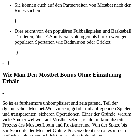
Sie können auch auf den Partnerseiten von Mostbet nach den
Rules suchen.
{
Dies reicht von den populären Fußballspielen und Basketball-
Turnieren, über E-Sportveranstaltungen bis hin zu weniger
populären Sportarten wie Badminton oder Cricket.
-}
-} {
Wie Man Den Mostbet Bonus Ohne Einzahlung
Erhält
-}
So ist es furthermore unkompliziert und zeitsparend, Teil der
dynamischen Mostbet-Welt zu sein, gefüllt mit aufregenden Spielen
und transparenten, sicheren Operationen. Einer der Gründe, warum
viele Spieler weltweit auf Mostbet setzen, ist der unkomplizierte
Prozess des Mostbet Login und Registrierung. Von der Spitze bis
zur Schedule der Mostbet-Online-Präsenz dreht sich alles um ein
einfaches, aber dennoch leistungsstarkes Spielerlebnis.