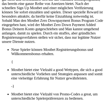
das bereits eine ganze Reihe von Anreizen bietet. Nach der
schnellen Sign Up Mostbet und einer möglichen Verifizierung
können Sie sofort einzahlen und spielen. Dieser spezielle Reward ist
besonders attraktiv, da hierfür keine Einzahlung notwendig ist.
Sobald Man den Mostbet Zero Downpayment Bonus Program Code
eingegeben hast, wird der Mostbet Zero Down Payment Added
Bonus Deinem Konto gutgeschrieben und Man kannst umgehend
anfangen, damit zu spielen. Durch ein straffes, aber gründliches
Registrierungsverfahren stellen wir sicher, dass nur legitime Nutzer
unsere Dienste nutzen.
Neue Spieler können Mostbet Registrierungsbonus und
Willkommensbonus erhalten.
{
Mostbet bietet eine Vielzahl a good Wettypen, die sich a good
unterschiedliche Vorlieben und Strategien anpassen und somit
eine vielseitige Erfahrung für Nutzer gewährleisten.
-}
Mostbet bietet eine Vielzahl von Promo-Codes a great, um
unterschiedliche Spielerpräferenzen zu bedienen.