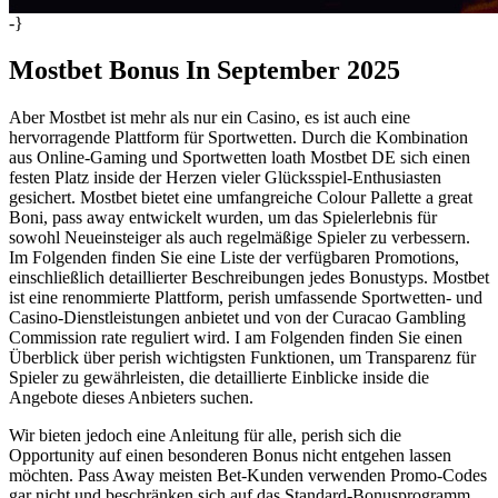
-}
Mostbet Bonus In September 2025
Aber Mostbet ist mehr als nur ein Casino, es ist auch eine
hervorragende Plattform für Sportwetten. Durch die Kombination
aus Online-Gaming und Sportwetten loath Mostbet DE sich einen
festen Platz inside der Herzen vieler Glücksspiel-Enthusiasten
gesichert. Mostbet bietet eine umfangreiche Colour Pallette a great
Boni, pass away entwickelt wurden, um das Spielerlebnis für
sowohl Neueinsteiger als auch regelmäßige Spieler zu verbessern.
Im Folgenden finden Sie eine Liste der verfügbaren Promotions,
einschließlich detaillierter Beschreibungen jedes Bonustyps. Mostbet
ist eine renommierte Plattform, perish umfassende Sportwetten- und
Casino-Dienstleistungen anbietet und von der Curacao Gambling
Commission rate reguliert wird. I am Folgenden finden Sie einen
Überblick über perish wichtigsten Funktionen, um Transparenz für
Spieler zu gewährleisten, die detaillierte Einblicke inside die
Angebote dieses Anbieters suchen.
Wir bieten jedoch eine Anleitung für alle, perish sich die
Opportunity auf einen besonderen Bonus nicht entgehen lassen
möchten. Pass Away meisten Bet-Kunden verwenden Promo-Codes
gar nicht und beschränken sich auf das Standard-Bonusprogramm,