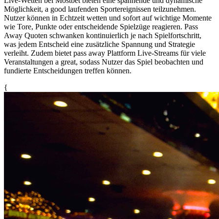
Live-Wetten bei Mostbet bieten eine spannende und dynamische
Möglichkeit, a good laufenden Sportereignissen teilzunehmen.
Nutzer können in Echtzeit wetten und sofort auf wichtige Momente
wie Tore, Punkte oder entscheidende Spielzüge reagieren. Pass
Away Quoten schwanken kontinuierlich je nach Spielfortschritt,
was jedem Entscheid eine zusätzliche Spannung und Strategie
verleiht. Zudem bietet pass away Plattform Live-Streams für viele
Veranstaltungen a great, sodass Nutzer das Spiel beobachten und
fundierte Entscheidungen treffen können.
{