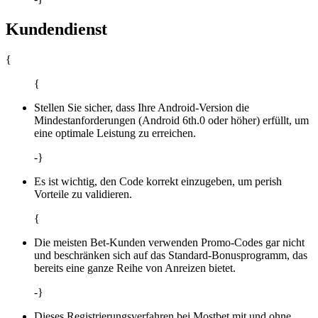
Kundendienst
{
{
Stellen Sie sicher, dass Ihre Android-Version die
Mindestanforderungen (Android 6th.0 oder höher) erfüllt, um
eine optimale Leistung zu erreichen.
-}
Es ist wichtig, den Code korrekt einzugeben, um perish
Vorteile zu validieren.
{
Die meisten Bet-Kunden verwenden Promo-Codes gar nicht
und beschränken sich auf das Standard-Bonusprogramm, das
bereits eine ganze Reihe von Anreizen bietet.
-}
Dieses Registrierungsverfahren bei Mostbet mit und ohne