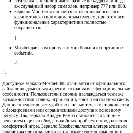
Эти зеркала исполин иметь разные веб-адреса, иногда
аж случайный набор символов, например 777 или 888.
Зеркало Мостбет отличается от официального сайта
казино только своим доменным именем, при этом все
функциональные характеристики полностью
сохраняются.
{
Mostbet дает вам пропуск в мир больших спортивных
событий.
-}
-}
Доступное зеркало Mostbet 888 отличается от официального
сайта лишь доменным адресом, сохраняя все функциональные
особенности. Пользователи исполин наслаждаться теми же
возможностями ставок, игр и акций, союз и на главном сайте.
Данное предоставляет удобство с целью тех, кто сталкивается
с блокировками или ограничениями доступа к основному
ресурсу. Так, зеркало Виадук Ремиз становится отличным
решением с целью обхода подобных проблем и продолжения
комфортной игры. Зеркало Mostbet является альтернативным
вариантом оригинального сайта букмекерской компании и