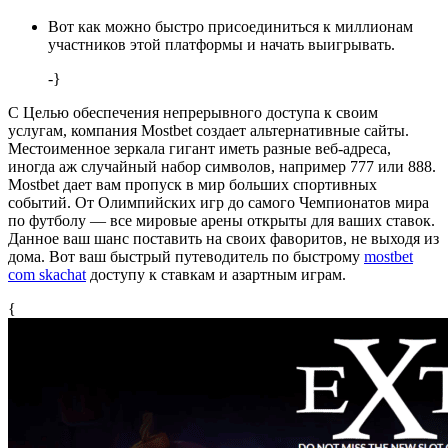
Вот как можно быстро присоединиться к миллионам
участников этой платформы и начать выигрывать.
-}
С Целью обеспечения непрерывного доступа к своим
услугам, компания Mostbet создает альтернативные сайты.
Местоименное зеркала гигант иметь разные веб-адреса,
иногда аж случайный набор символов, например 777 или 888.
Mostbet дает вам пропуск в мир больших спортивных
событий. От Олимпийских игр до самого Чемпионатов мира
по футболу — все мировые арены открыты для ваших ставок.
Данное ваш шанс поставить на своих фаворитов, не выходя из
дома. Вот ваш быстрый путеводитель по быстрому
mostbet
com skachat
доступу к ставкам и азартным играм.
{