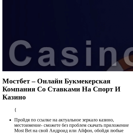
Мостбет – Онлайн Букмекерская
Компания Со Ставками На Спорт И
Казино
{
Пройдя по ссылке на актуальное зеркало казино,
местоимение- сможете без проблем скачать приложение
Most Bet на свой Андроид или Айфон, обойдя любые