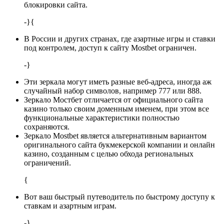
блокировки сайта.
-}{
В России и других странах, где азартные игры и ставки
под контролем, доступ к сайту Mostbet ограничен.
-}
Эти зеркала могут иметь разные веб-адреса, иногда аж
случайный набор символов, например 777 или 888.
Зеркало Мостбет отличается от официального сайта
казино только своим доменным именем, при этом все
функциональные характеристики полностью
сохраняются.
Зеркало Mostbet является альтернативным вариантом
оригинального сайта букмекерской компании и онлайн
казино, созданным с целью обхода региональных
ограничений.
{
Вот ваш быстрый путеводитель по быстрому доступу к
ставкам и азартным играм.
-}