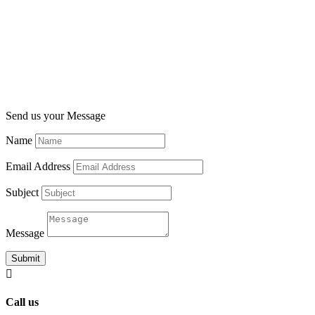
Send us your Message
Name
Email Address
Subject
Message
Submit

Call us