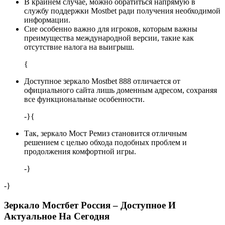
В крайнем случае, можно обратиться напрямую в
службу поддержки Mostbet ради получения необходимой
информации.
Сие особенно важно для игроков, которым важны
преимущества международной версии, такие как
отсутствие налога на выигрыш.
{
Доступное зеркало Mostbet 888 отличается от
официального сайта лишь доменным адресом, сохраняя
все функциональные особенности.
-}{
Так, зеркало Мост Ремиз становится отличным
решением с целью обхода подобных проблем и
продолжения комфортной игры.
-}
-}
Зеркало Мостбет Россия – Доступное И
Актуальное На Сегодня