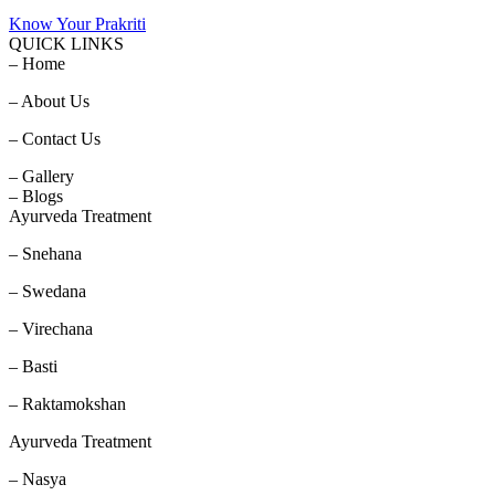
Know Your Prakriti
QUICK LINKS
– Home
– About Us
– Contact Us
– Gallery
– Blogs
Ayurveda Treatment
– Snehana
– Swedana
– Virechana
– Basti
– Raktamokshan
Ayurveda Treatment
– Nasya