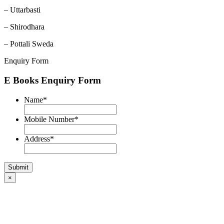
– Uttarbasti
– Shirodhara
– Pottali Sweda
Enquiry Form
E Books Enquiry Form
Name
*
Mobile Number
*
Address
*
×