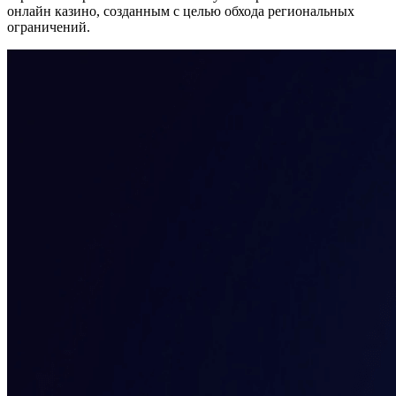
онлайн казино, созданным с целью обхода региональных
ограничений.