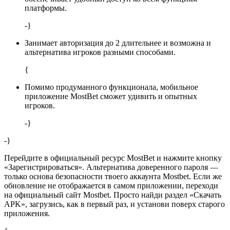
платформы.
-}
Занимает авторизация до 2 длительнее и возможна и
альтернатива игроков разными способами.
{
Помимо продуманного функционала, мобильное
приложение MostBet сможет удивить и опытных
игроков.
-}
-}
Перейдите в официальный ресурс MostBet и нажмите кнопку
«Зарегистрироваться». Альтернатива доверенного пароля —
только основа безопасности твоего аккаунта Mostbet. Если же
обновление не отображается в самом приложении, переходи
на официальный сайт Mostbet. Просто найди раздел «Скачать
APK», загрузись, как в первый раз, и установи поверх старого
приложения.