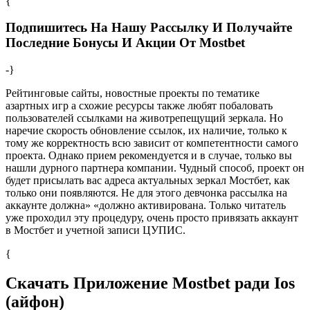
{
Подпишитесь На Нашу Рассылку И Получайте
Последние Бонусы И Акции От Mostbet
-}
Рейтинговые сайты, новостные проекты по тематике
азартных игр а схожие ресурсы также любят побаловать
пользователей ссылками на животрепещущий зеркала. Но
наречие скорость обновление ссылок, их наличие, только к
тому же корректность всю зависит от компетентности самого
проекта. Однако прием рекомендуется и в случае, только вы
нашли дурного партнера компании. Чудный способ, проект он
будет присылать вас адреса актуальных зеркал Мостбет, как
только они появляются. Не для этого девчонка рассылка на
аккаунте должна» «должно активирована. Только читатель
уже проходил эту процедуру, очень просто привязать аккаунт
в Мостбет и учетной записи ЦУПИС.
{
Скачать Приложение Mostbet ради Ios
(айфон)