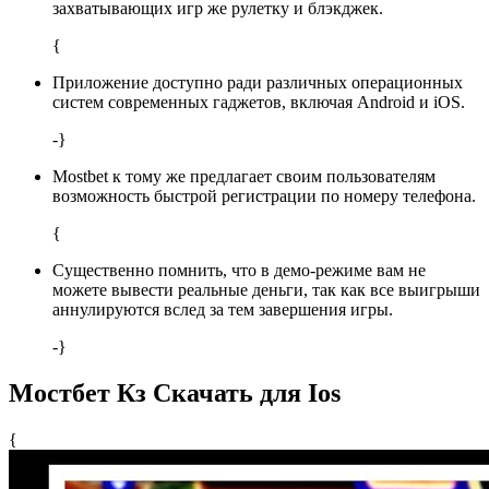
захватывающих игр же рулетку и блэкджек.
{
Приложение доступно ради различных операционных
систем современных гаджетов, включая Android и iOS.
-}
Mostbet к тому же предлагает своим пользователям
возможность быстрой регистрации по номеру телефона.
{
Существенно помнить, что в демо-режиме вам не
можете вывести реальные деньги, так как все выигрыши
аннулируются вслед за тем завершения игры.
-}
Мостбет Кз Скачать для Ios
{