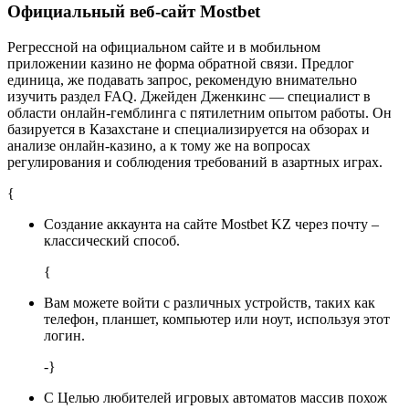
Официальный веб-сайт Mostbet
Регрессной на официальном сайте и в мобильном
приложении казино не форма обратной связи. Предлог
единица, же подавать запрос, рекомендую внимательно
изучить раздел FAQ. Джейден Дженкинс — специалист в
области онлайн-гемблинга с пятилетним опытом работы. Он
базируется в Казахстане и специализируется на обзорах и
анализе онлайн-казино, а к тому же на вопросах
регулирования и соблюдения требований в азартных играх.
{
Создание аккаунта на сайте Mostbet KZ через почту –
классический способ.
{
Вам можете войти с различных устройств, таких как
телефон, планшет, компьютер или ноут, используя этот
логин.
-}
С Целью любителей игровых автоматов массив похож