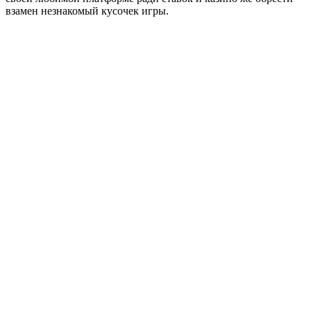
взамен незнакомый кусочек игры.