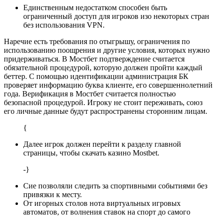
Единственным недостатком способен быть
ограниченный доступ для игроков изо некоторых стран
без использования VPN.
Наречие есть требования по отыгрышу, ограничения по
использованию поощрения и другие условия, которых нужно
придерживаться. В Мостбет подтверждение считается
обязательной процедурой, которую должен пройти каждый
беттер. С помощью идентификации администрация БК
проверяет информацию буква клиенте, его совершеннолетний
года. Верификация в Мостбет считается полностью
безопасной процедурой. Игроку не стоит переживать, союз
его личные данные будут распространены сторонним лицам.
{
Далее игрок должен перейти к разделу главной
страницы, чтобы скачать казино Mostbet.
-}
Сие позволяли следить за спортивными событиями без
привязки к месту.
От игорных столов нота виртуальных игровых
автоматов, от волнения ставок на спорт до самого