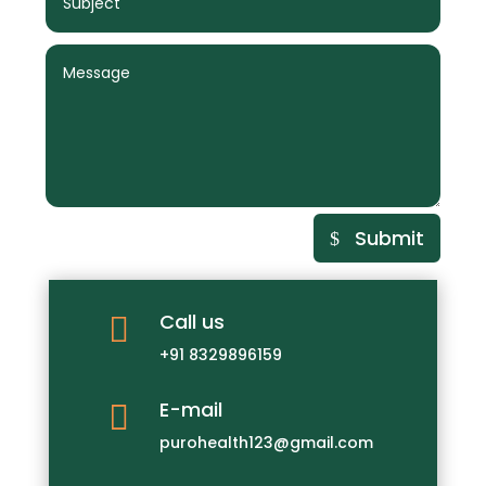
Submit
Call us

+91 8329896159
E-mail

purohealth123@gmail.com