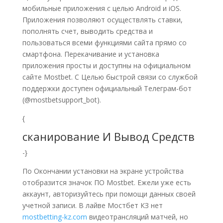
мобильные приложения с целью Android и iOS.
Приложения позволяют осуществлять ставки,
пополнять счет, выводить средства и
пользоваться всеми функциями сайта прямо со
смартфона. Перекачивание и установка
приложения просты и доступны на официальном
сайте Mostbet. С Целью быстрой связи со службой
поддержки доступен официальный Телеграм-бот
(@mostbetsupport_bot).
{
сканирование И Вывод Средств
-}
По Окончании установки на экране устройства
отобразится значок ПО Mostbet. Ежели уже есть
аккаунт, авторизуйтесь при помощи данных своей
учетной записи. В лайве Мостбет КЗ нет
mostbetting-kz.com
видеотрансляций матчей, но