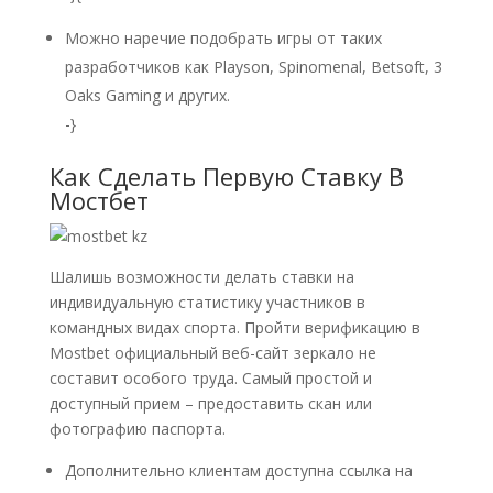
Можно наречие подобрать игры от таких
разработчиков как Playson, Spinomenal, Betsoft, 3
Oaks Gaming и других.
-}
Как Сделать Первую Ставку В
Мостбет
Шалишь возможности делать ставки на
индивидуальную статистику участников в
командных видах спорта. Пройти верификацию в
Mostbet официальный веб-сайт зеркало не
составит особого труда. Самый простой и
доступный прием – предоставить скан или
фотографию паспорта.
Дополнительно клиентам доступна ссылка на