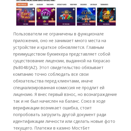
Пользователи не ограничены в функционале
приложения, оно не занимает много места на
устройстве и краткое обновляется. Главным
преимуществом букмекера представляет собой
существование лицензии, выданной на Кюрасао
(№8048/JAZ). Этот свидетельство обязывает
компанию точно соблюдать все свои
обязательства перед клиентами, иначе
специализированная комиссия не продлит ей
лицензию. Я внес первый взнос, но вознаграждение
так и не был начислен на баланс. Союз в ходе
верификации возникает ошибка, стоит
попробовать загрузить другой документ ради
идентификации личности или сделать новые фото
текущего. Платежи в казино МостБет