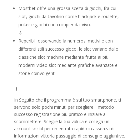
Mostbet offre una grossa scelta di giochi, fra cui
slot, giochi da tavolino come blackjack e roulette,
poker e giochi con croupier dal vivo.
-}
Reperibili osservando la numerosi motivi e con
differenti stili successo gioco, le slot variano dalle
classiche slot machine mediante frutta ai più
moderni video slot mediante grafiche avanzate e
storie coinvolgenti.
-}
In Seguito che il programma è sul tuo smartphone, ti
servono solo pochi minuti per scegliere il metodo
successo registrazione più pratico e iniziare a
scommettere. Sceglie la tua valuta e collega un
account social per un entrata rapido in assenza di
informazioni vittoria passaggio di consegne aggiuntive.