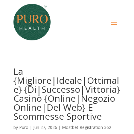
La
{Migliore|Ideale|Ottimal
e} {Di|Successo|Vittoria}
Casinò {Online|Negozio
Online|Del Web} E
Scommesse Sportive
by
Puro
|
Jun 27, 2026
|
Mostbet Registration 362