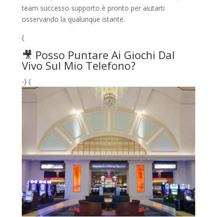
team successo supporto è pronto per aiutarti
osservando la qualunque istante.
{
🎥 Posso Puntare Ai Giochi Dal
Vivo Sul Mio Telefono?
-} {