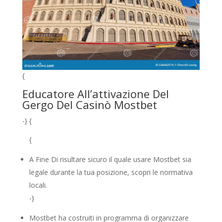
{
Educatore All’attivazione Del
Gergo Del Casinò Mostbet
-} {
{
A Fine Di risultare sicuro il quale usare Mostbet sia
legale durante la tua posizione, scopri le normativa
locali.
-}
Mostbet ha costruiti in programma di organizzare