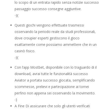
lo scopo di un entrata rapido senza notizie successo
passaggio successo consegne aggiuntive.
-}{
Questi giochi vengono effettuate trasmessi
osservando la periodo reale da studi professionali,
dove croupier esperti gestiscono il gioco
esattamente come possiamo ammettere che in un
casinò fisico.
-}{
Con l’app Mostbet, disponibile con lo traguardo di il
download, avrai tutte le funzionalità successo
Aviator a portata successo giocata, semplificando
scommesse, prelievi e partecipazione ai tornei
perfino non appena sei osservando la movimento.
-}
A Fine Di assicurare che solo gli utenti verificati