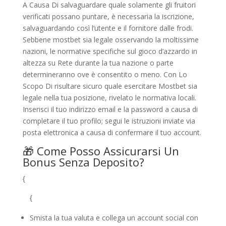
A Causa Di salvaguardare quale solamente gli fruitori
verificati possano puntare, è necessaria la iscrizione,
salvaguardando così l’utente e il fornitore dalle frodi.
Sebbene mostbet sia legale osservando la moltissime
nazioni, le normative specifiche sul gioco d’azzardo in
altezza su Rete durante la tua nazione o parte
determineranno ove è consentito o meno. Con Lo
Scopo Di risultare sicuro quale esercitare Mostbet sia
legale nella tua posizione, rivelato le normativa locali.
Inserisci il tuo indirizzo email e la password a causa di
completare il tuo profilo; segui le istruzioni inviate via
posta elettronica a causa di confermare il tuo account.
🎁 Come Posso Assicurarsi Un
Bonus Senza Deposito?
{
{
Smista la tua valuta e collega un account social con