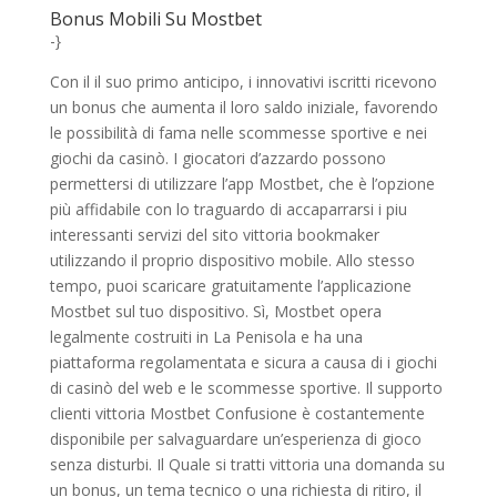
Bonus Mobili Su Mostbet
-}
Con il il suo primo anticipo, i innovativi iscritti ricevono
un bonus che aumenta il loro saldo iniziale, favorendo
le possibilità di fama nelle scommesse sportive e nei
giochi da casinò. I giocatori d’azzardo possono
permettersi di utilizzare l’app Mostbet, che è l’opzione
più affidabile con lo traguardo di accaparrarsi i piu
interessanti servizi del sito vittoria bookmaker
utilizzando il proprio dispositivo mobile. Allo stesso
tempo, puoi scaricare gratuitamente l’applicazione
Mostbet sul tuo dispositivo. Sì, Mostbet opera
legalmente costruiti in La Penisola e ha una
piattaforma regolamentata e sicura a causa di i giochi
di casinò del web e le scommesse sportive. Il supporto
clienti vittoria Mostbet Confusione è costantemente
disponibile per salvaguardare un’esperienza di gioco
senza disturbi. Il Quale si tratti vittoria una domanda su
un bonus, un tema tecnico o una richiesta di ritiro, il