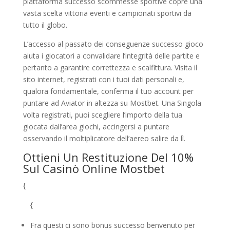
piattaforma successo scommesse sportive copre una
vasta scelta vittoria eventi e campionati sportivi da
tutto il globo.
L’accesso al passato dei conseguenze successo gioco
aiuta i giocatori a convalidare l’integrità delle partite e
pertanto a garantire correttezza e scalfittura. Visita il
sito internet, registrati con i tuoi dati personali e,
qualora fondamentale, conferma il tuo account per
puntare ad Aviator in altezza su Mostbet. Una Singola
volta registrati, puoi scegliere l’importo della tua
giocata dall’area giochi, accingersi a puntare
osservando il moltiplicatore dell’aereo salire da lì.
Ottieni Un Restituzione Del 10%
Sul Casinò Online Mostbet
{
{
Fra questi ci sono bonus successo benvenuto per