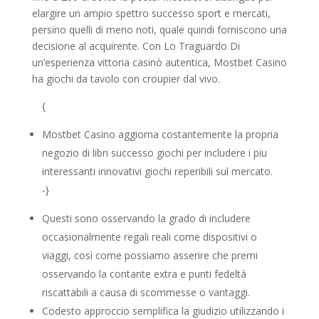
elargire un ampio spettro successo sport e mercati,
persino quelli di meno noti, quale quindi forniscono una
decisione al acquirente. Con Lo Traguardo Di
un’esperienza vittoria casinò autentica, Mostbet Casino
ha giochi da tavolo con croupier dal vivo.
{
Mostbet Casino aggiorna costantemente la propria
negozio di libri successo giochi per includere i piu
interessanti innovativi giochi reperibili sul mercato.
-}
Questi sono osservando la grado di includere
occasionalmente regali reali come dispositivi o
viaggi, così come possiamo asserire che premi
osservando la contante extra e punti fedeltà
riscattabili a causa di scommesse o vantaggi.
Codesto approccio semplifica la giudizio utilizzando i