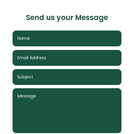
Send us your Message