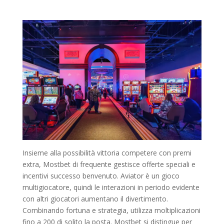
Insieme alla possibilità vittoria competere con premi
extra, Mostbet di frequente gestisce offerte speciali e
incentivi successo benvenuto. Aviator è un gioco
multigiocatore, quindi le interazioni in periodo evidente
con altri giocatori aumentano il divertimento.
Combinando fortuna e strategia, utilizza moltiplicazioni
fino a 200 di solito la posta. Mostbet si distingue per