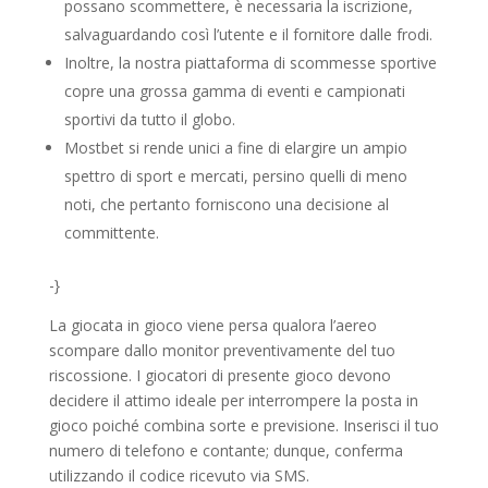
possano scommettere, è necessaria la iscrizione,
salvaguardando così l’utente e il fornitore dalle frodi.
Inoltre, la nostra piattaforma di scommesse sportive
copre una grossa gamma di eventi e campionati
sportivi da tutto il globo.
Mostbet si rende unici a fine di elargire un ampio
spettro di sport e mercati, persino quelli di meno
noti, che pertanto forniscono una decisione al
committente.
-}
La giocata in gioco viene persa qualora l’aereo
scompare dallo monitor preventivamente del tuo
riscossione. I giocatori di presente gioco devono
decidere il attimo ideale per interrompere la posta in
gioco poiché combina sorte e previsione. Inserisci il tuo
numero di telefono e contante; dunque, conferma
utilizzando il codice ricevuto via SMS.