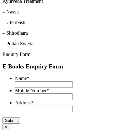
Ayurveda Treatment
– Nasya
– Uttarbasti
– Shirodhara
– Pottali Sweda
Enquiry Form
E Books Enquiry Form
Name
*
Mobile Number
*
Address
*
×