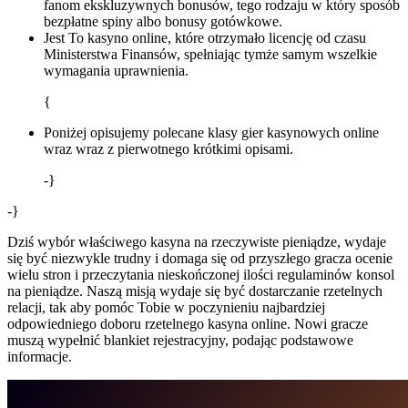
fanom ekskluzywnych bonusów, tego rodzaju w który sposób
bezpłatne spiny albo bonusy gotówkowe.
Jest To kasyno online, które otrzymało licencję od czasu
Ministerstwa Finansów, spełniając tymże samym wszelkie
wymagania uprawnienia.
{
Poniżej opisujemy polecane klasy gier kasynowych online
wraz wraz z pierwotnego krótkimi opisami.
-}
-}
Dziś wybór właściwego kasyna na rzeczywiste pieniądze, wydaje
się być niezwykle trudny i domaga się od przyszłego gracza ocenie
wielu stron i przeczytania nieskończonej ilości regulaminów konsol
na pieniądze. Naszą misją wydaje się być dostarczanie rzetelnych
relacji, tak aby pomóc Tobie w poczynieniu najbardziej
odpowiedniego doboru rzetelnego kasyna online. Nowi gracze
muszą wypełnić blankiet rejestracyjny, podając podstawowe
informacje.