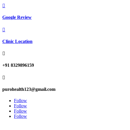

Google Review

Clinic Location

+91 8329896159

purohealth123@gmail.com
Follow
Follow
Follow
Follow