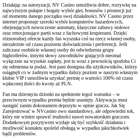
Działając na autoryzacji, NV Casino umożliwia dobre, rozrywkę na
najwyższym pułapie i bogaty wybór gier, bonusów i promocji już
od momentu danego początku swej działalności. NV Casino przez
internet proponuje szeroki wybór komputerów hazardowych,
obejmujących nowoczesne automaty, klasyczne zabawy stołowe
oraz emocjonujące partii wraz z fachowymi krupierami. Dzięki
różnorodnej ofercie każdy fan wyszuka coś na rzecz własnej osoby,
niezależnie od czasu poziomu doświadczenia i preferencji. Jeśli
zaliczasz osobiście własnej osoby do odwiedzenia grupy
highrollerów, innymi słowy zawodników grających nieomal
wyłącznie na wysokie zapłaty, jest to wraz z pewnością spodoba Ci
się odmienna ta podaż. Jest pani dostępna dla użytkowników, którzy
osiągnęli co w żadnym wypadku dalszy poziom w naszym własnym
klubie VIP i umożliwia uzyskać premię o wartości 100% od czasu
wpłaconej ilości do kwoty aż PLN.
Fan ma dziesięciu dzionki na spełnienie tegoż warunku – w
przeciwnym wypadku premia będzie usunięty. Aktywacja musi
nastąpić zanim dokonaniem depozytu w opisie gracza. Jak Się
Zarejestrować w NVcasino owo standardowy, ale odpowiedni tok,
który nie winien sprawić trudności nawet nowatorskim graczom.
Dodatkowym pozytywem wydaje się być szybkość działania i
możliwość kontaktu spośród obsługą w wypadku jakichkolwiek
bądź problemów.