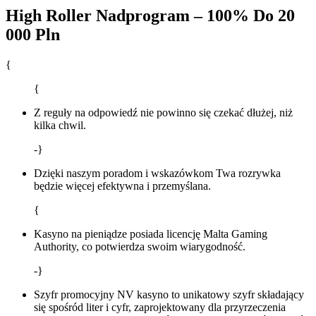
High Roller Nadprogram – 100% Do 20
000 Pln
{
{
Z reguły na odpowiedź nie powinno się czekać dłużej, niż
kilka chwil.
-}
Dzięki naszym poradom i wskazówkom Twa rozrywka
będzie więcej efektywna i przemyślana.
{
Kasyno na pieniądze posiada licencję Malta Gaming
Authority, co potwierdza swoim wiarygodność.
-}
Szyfr promocyjny NV kasyno to unikatowy szyfr składający
się spośród liter i cyfr, zaprojektowany dla przyrzeczenia