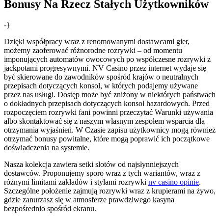
Bonusy Na Rzecz Stałych Użytkowników
-}
Dzięki współpracy wraz z renomowanymi dostawcami gier,
możemy zaoferować różnorodne rozrywki – od momentu
imponujących automatów owocowych po współczesne rozrywki z
jackpotami progresywnymi. NV Casino przez internet wydaje się
być skierowane do zawodników spośród krajów o neutralnych
przepisach dotyczących konsol, w których podajemy używane
przez nas usługi. Dostęp może być zniżony w niektórych państwach
o dokładnych przepisach dotyczących konsol hazardowych. Przed
rozpoczęciem rozrywki fani powinni przeczytać Warunki używania
albo skontaktować się z naszym własnym zespołem wsparcia dla
otrzymania wyjaśnień. W Czasie zapisu użytkownicy mogą również
otrzymać bonusy powitalne, które mogą poprawić ich początkowe
doświadczenia na systemie.
Nasza kolekcja zawiera setki slotów od najsłynniejszych
dostawców. Proponujemy sporo wraz z tych wariantów, wraz z
różnymi limitami zakładów i stylami rozrywki
nv casino opinie
.
Szczególne położenie zajmują rozrywki wraz z krupierami na żywo,
gdzie zanurzasz się w atmosferze prawdziwego kasyna
bezpośrednio spośród ekranu.