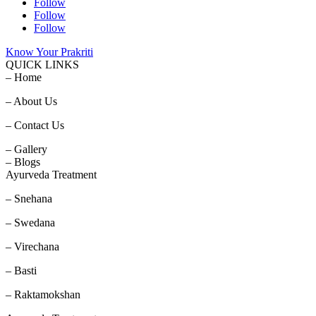
Follow
Follow
Follow
Know Your Prakriti
QUICK LINKS
– Home
– About Us
– Contact Us
– Gallery
– Blogs
Ayurveda Treatment
– Snehana
– Swedana
– Virechana
– Basti
– Raktamokshan