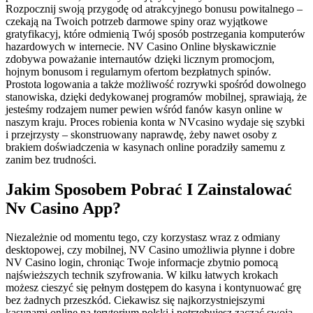
Rozpocznij swoją przygodę od atrakcyjnego bonusu powitalnego –
czekają na Twoich potrzeb darmowe spiny oraz wyjątkowe
gratyfikacyj, które odmienią Twój sposób postrzegania komputerów
hazardowych w internecie. NV Casino Online błyskawicznie
zdobywa poważanie internautów dzięki licznym promocjom,
hojnym bonusom i regularnym ofertom bezpłatnych spinów.
Prostota logowania a także możliwość rozrywki spośród dowolnego
stanowiska, dzięki dedykowanej programów mobilnej, sprawiają, że
jesteśmy rodzajem numer pewien wśród fanów kasyn online w
naszym kraju. Proces robienia konta w NVcasino wydaje się szybki
i przejrzysty – skonstruowany naprawdę, żeby nawet osoby z
brakiem doświadczenia w kasynach online poradziły samemu z
zanim bez trudności.
Jakim Sposobem Pobrać I Zainstalować
Nv Casino App?
Niezależnie od momentu tego, czy korzystasz wraz z odmiany
desktopowej, czy mobilnej, NV Casino umożliwia płynne i dobre
NV Casino login, chroniąc Twoje informacje zbytnio pomocą
najświeższych technik szyfrowania. W kilku łatwych krokach
możesz cieszyć się pełnym dostępem do kasyna i kontynuować grę
bez żadnych przeszkód. Ciekawisz się najkorzystniejszymi
kasynami online na terytorium polski i potrzebujesz zacząć swoją