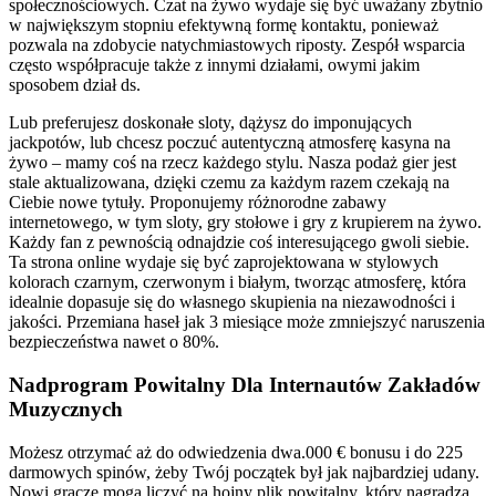
społecznościowych. Czat na żywo wydaje się być uważany zbytnio
w największym stopniu efektywną formę kontaktu, ponieważ
pozwala na zdobycie natychmiastowych riposty. Zespół wsparcia
często współpracuje także z innymi działami, owymi jakim
sposobem dział ds.
Lub preferujesz doskonałe sloty, dążysz do imponujących
jackpotów, lub chcesz poczuć autentyczną atmosferę kasyna na
żywo – mamy coś na rzecz każdego stylu. Nasza podaż gier jest
stale aktualizowana, dzięki czemu za każdym razem czekają na
Ciebie nowe tytuły. Proponujemy różnorodne zabawy
internetowego, w tym sloty, gry stołowe i gry z krupierem na żywo.
Każdy fan z pewnością odnajdzie coś interesującego gwoli siebie.
Ta strona online wydaje się być zaprojektowana w stylowych
kolorach czarnym, czerwonym i białym, tworząc atmosferę, która
idealnie dopasuje się do własnego skupienia na niezawodności i
jakości. Przemiana haseł jak 3 miesiące może zmniejszyć naruszenia
bezpieczeństwa nawet o 80%.
Nadprogram Powitalny Dla Internautów Zakładów
Muzycznych
Możesz otrzymać aż do odwiedzenia dwa.000 € bonusu i do 225
darmowych spinów, żeby Twój początek był jak najbardziej udany.
Nowi gracze mogą liczyć na hojny plik powitalny, który nagradza