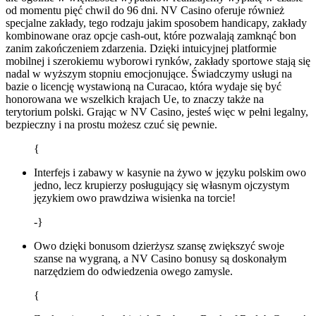
od momentu pięć chwil do 96 dni. NV Casino oferuje również
specjalne zakłady, tego rodzaju jakim sposobem handicapy, zakłady
kombinowane oraz opcje cash-out, które pozwalają zamknąć bon
zanim zakończeniem zdarzenia. Dzięki intuicyjnej platformie
mobilnej i szerokiemu wyborowi rynków, zakłady sportowe stają się
nadal w wyższym stopniu emocjonujące. Świadczymy usługi na
bazie o licencję wystawioną na Curacao, która wydaje się być
honorowana we wszelkich krajach Ue, to znaczy także na
terytorium polski. Grając w NV Casino, jesteś więc w pełni legalny,
bezpieczny i na prostu możesz czuć się pewnie.
{
Interfejs i zabawy w kasynie na żywo w języku polskim owo
jedno, lecz krupierzy posługujący się własnym ojczystym
językiem owo prawdziwa wisienka na torcie!
-}
Owo dzięki bonusom dzierżysz szansę zwiększyć swoje
szanse na wygraną, a NV Casino bonusy są doskonałym
narzędziem do odwiedzenia owego zamysle.
{