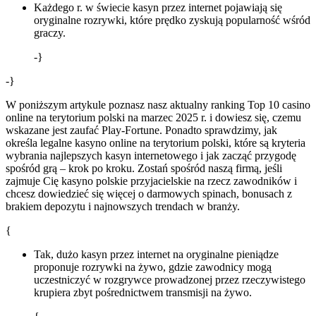
Każdego r. w świecie kasyn przez internet pojawiają się
oryginalne rozrywki, które prędko zyskują popularność wśród
graczy.
-}
-}
W poniższym artykule poznasz nasz aktualny ranking Top 10 casino
online na terytorium polski na marzec 2025 r. i dowiesz się, czemu
wskazane jest zaufać Play-Fortune. Ponadto sprawdzimy, jak
określa legalne kasyno online na terytorium polski, które są kryteria
wybrania najlepszych kasyn internetowego i jak zacząć przygodę
spośród grą – krok po kroku. Zostań spośród naszą firmą, jeśli
zajmuje Cię kasyno polskie przyjacielskie na rzecz zawodników i
chcesz dowiedzieć się więcej o darmowych spinach, bonusach z
brakiem depozytu i najnowszych trendach w branży.
{
Tak, dużo kasyn przez internet na oryginalne pieniądze
proponuje rozrywki na żywo, gdzie zawodnicy mogą
uczestniczyć w rozgrywce prowadzonej przez rzeczywistego
krupiera zbyt pośrednictwem transmisji na żywo.