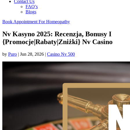
Contact Us
FAQ’s
Blogs
Book Appointment For Homeopathy
Nv Kasyno 2025: Recenzja, Bonusy I
{Promocje|Rabaty|Zniżki} Nv Casino
by
Puro
|
Jun 28, 2026
|
Casino Nv 500