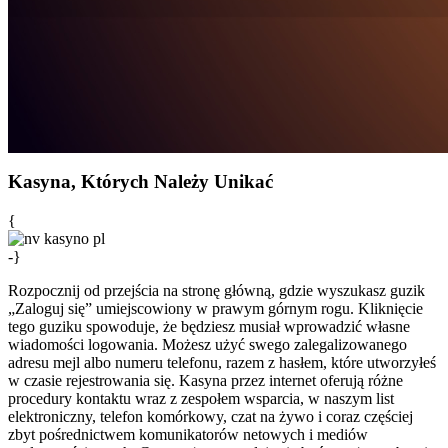
Kasyna, Których Należy Unikać
{
-}
Rozpocznij od przejścia na stronę główną, gdzie wyszukasz guzik
„Zaloguj się” umiejscowiony w prawym górnym rogu. Kliknięcie
tego guziku spowoduje, że będziesz musiał wprowadzić własne
wiadomości logowania. Możesz użyć swego zalegalizowanego
adresu mejl albo numeru telefonu, razem z hasłem, które utworzyłeś
w czasie rejestrowania się. Kasyna przez internet oferują różne
procedury kontaktu wraz z zespołem wsparcia, w naszym list
elektroniczny, telefon komórkowy, czat na żywo i coraz częściej
zbyt pośrednictwem komunikatorów netowych i mediów