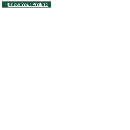
Know Your Prakriti
QUICK LINKS
– Home
– About Us
– Contact Us
– Gallery
– Blogs
AYURVEDA TREATMENT
– Snehana
– Swedana
– Virechana
– Basti
– Raktamokshan