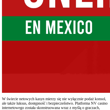
W świecie netowych kasyn mierzy się nie wyłącznie podaż konsol,
ale także luksus, dostępność i bezpieczeństwo. Platforma NV casino
internetowego została skonstruowana wraz z myślą o graczach,