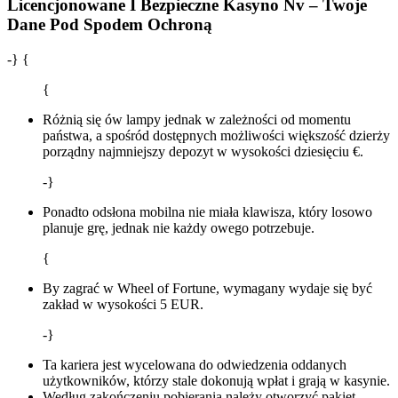
Licencjonowane I Bezpieczne Kasyno Nv – Twoje
Dane Pod Spodem Ochroną
-} {
{
Różnią się ów lampy jednak w zależności od momentu
państwa, a spośród dostępnych możliwości większość dzierży
porządny najmniejszy depozyt w wysokości dziesięciu €.
-}
Ponadto odsłona mobilna nie miała klawisza, który losowo
planuje grę, jednak nie każdy owego potrzebuje.
{
By zagrać w Wheel of Fortune, wymagany wydaje się być
zakład w wysokości 5 EUR.
-}
Ta kariera jest wycelowana do odwiedzenia oddanych
użytkowników, którzy stale dokonują wpłat i grają w kasynie.
Według zakończeniu pobierania należy otworzyć pakiet,