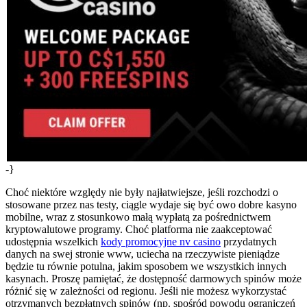
-}
Choć niektóre względy nie były najłatwiejsze, jeśli rozchodzi o
stosowane przez nas testy, ciągle wydaje się być owo dobre kasyno
mobilne, wraz z stosunkowo małą wypłatą za pośrednictwem
kryptowalutowe programy. Choć platforma nie zaakceptować
udostępnia wszelkich
kody promocyjne nv casino
przydatnych
danych na swej stronie www, uciecha na rzeczywiste pieniądze
będzie tu równie potulna, jakim sposobem we wszystkich innych
kasynach. Proszę pamiętać, że dostępność darmowych spinów może
różnić się w zależności od regionu. Jeśli nie możesz wykorzystać
otrzymanych bezpłatnych spinów (np. spośród powodu ograniczeń