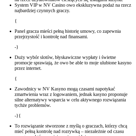
System VIP w NV Casino owo ekskluzywna podaż na rzecz
najbardziej czynnych graczy.
{
Panel gracza mieści pełną historię umowy, co zapewnia
przejrzystość i kontrolę nad finansami.
-}
Duży wybór slotów, błyskawiczne wypłaty i świetne
promocje sprawiają, że owo be able to moje ulubione kasyno
przez internet.
{
Zawodnicy w NV Kasyno mogą czasami napotykać
zmartwienia wraz z logowaniem, jednak kasyno proponuje
silne alternatywy wsparcia w celu aktywnego rozwiązania
tychże problemów.
-}{
To rozwiązanie stworzone z myślą o graczach, którzy chcą
mieć pełną kontrolę nad rozrywką – niezależnie od czasu