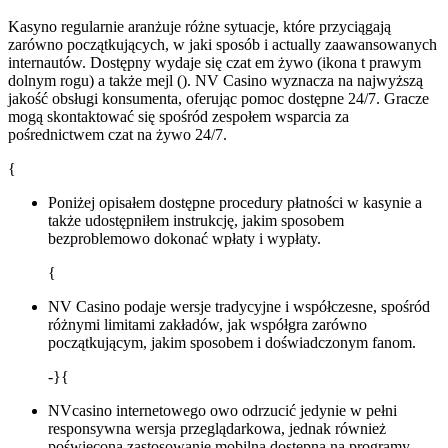
Kasyno regularnie aranżuje różne sytuacje, które przyciągają
zarówno początkujących, w jaki sposób i actually zaawansowanych
internautów. Dostępny wydaje się czat em żywo (ikona t prawym
dolnym rogu) a także mejl (). NV Casino wyznacza na najwyższą
jakość obsługi konsumenta, oferując pomoc dostępne 24/7. Gracze
mogą skontaktować się spośród zespołem wsparcia za
pośrednictwem czat na żywo 24/7.
{
Poniżej opisałem dostępne procedury płatności w kasynie a
także udostępniłem instrukcję, jakim sposobem
bezproblemowo dokonać wpłaty i wypłaty.
{
NV Casino podaje wersje tradycyjne i współczesne, spośród
różnymi limitami zakładów, jak współgra zarówno
początkującym, jakim sposobem i doświadczonym fanom.
-}{
NVcasino internetowego owo odrzucić jedynie w pełni
responsywna wersja przeglądarkowa, jednak również
poświęcona zastosowanie mobilna dostępna na programy