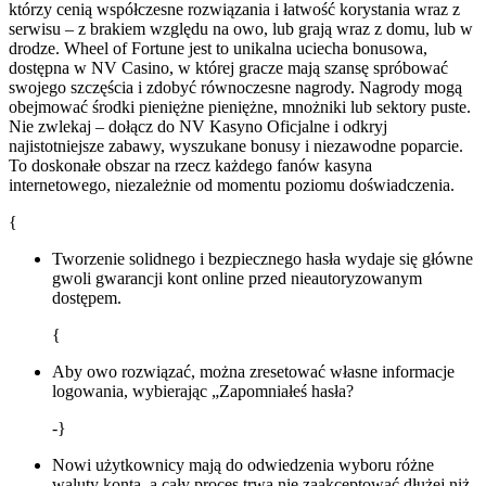
którzy cenią współczesne rozwiązania i łatwość korystania wraz z
serwisu – z brakiem względu na owo, lub grają wraz z domu, lub w
drodze. Wheel of Fortune jest to unikalna uciecha bonusowa,
dostępna w NV Casino, w której gracze mają szansę spróbować
swojego szczęścia i zdobyć równoczesne nagrody. Nagrody mogą
obejmować środki pieniężne pieniężne, mnożniki lub sektory puste.
Nie zwlekaj – dołącz do NV Kasyno Oficjalne i odkryj
najistotniejsze zabawy, wyszukane bonusy i niezawodne poparcie.
To doskonałe obszar na rzecz każdego fanów kasyna
internetowego, niezależnie od momentu poziomu doświadczenia.
{
Tworzenie solidnego i bezpiecznego hasła wydaje się główne
gwoli gwarancji kont online przed nieautoryzowanym
dostępem.
{
Aby owo rozwiązać, można zresetować własne informacje
logowania, wybierając „Zapomniałeś hasła?
-}
Nowi użytkownicy mają do odwiedzenia wyboru różne
waluty konta, a cały proces trwa nie zaakceptować dłużej niż