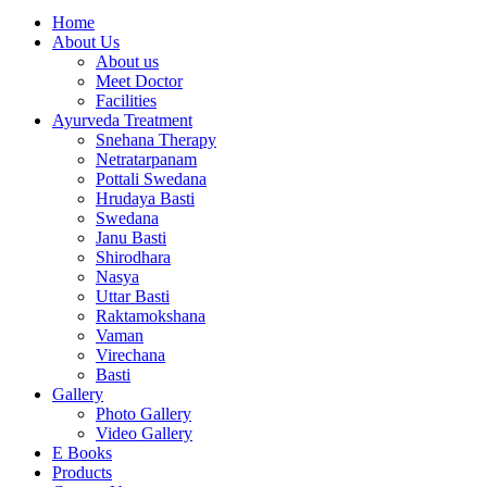
Home
About Us
About us
Meet Doctor
Facilities
Ayurveda Treatment
Snehana Therapy
Netratarpanam
Pottali Swedana
Hrudaya Basti
Swedana
Janu Basti
Shirodhara
Nasya
Uttar Basti
Raktamokshana
Vaman
Virechana
Basti
Gallery
Photo Gallery
Video Gallery
E Books
Products