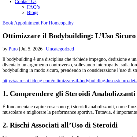
Contact Us
FAQ’s
Blogs
Book Appointment For Homeopathy
Ottimizzare il Bodybuilding: L’Uso Sicuro
by
Puro
|
Jul 5, 2026
|
Uncategorized
Il bodybuilding è una disciplina che richiede impegno, dedizione e una
diventato un argomento controverso, sollevando interrogativi sulla loro 
bodybuilding in modo sicuro, prendendo in considerazione l’uso di ste
https://aarushi.iideug.com/ottimizzare-il-bodybuilding-luso-sicuro-dei-
1. Comprendere gli Steroidi Anabolizzanti
È fondamentale capire cosa sono gli steroidi anabolizzanti, come funzio
muscolare e migliorare la performance sportiva. Tuttavia, è importante
2. Rischi Associati all’Uso di Steroidi