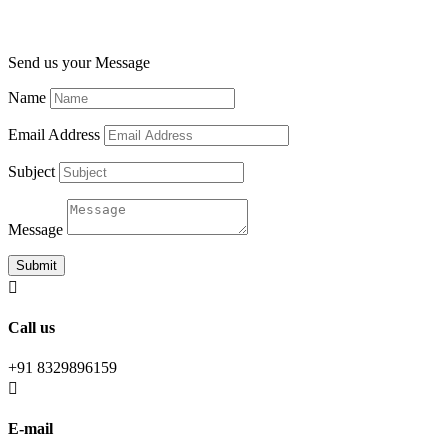
Send us your Message
Name
Email Address
Subject
Message
Submit

Call us
+91 8329896159

E-mail