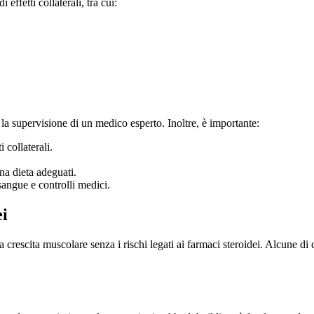
effetti collaterali, tra cui:
to la supervisione di un medico esperto. Inoltre, è importante:
 collaterali.
na dieta adeguati.
sangue e controlli medici.
ei
a crescita muscolare senza i rischi legati ai farmaci steroidei. Alcune di