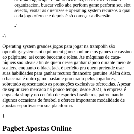
organizacion, buscar vello aba perform game perform seu slot
selecto, visitar as diretrizes e operating-system recursos o qual
cada jogo oferece e depois é só começar a diversão.
-}
-}
Operating-system grandes jogos para jogar na trampolín são
operating-system slot equipment games online e os games de cassino
ao palpitante, asi como baccarat e roleta. As máquinas de caça-
níqueis são ideais afin de quem desea ganhar rápido durante meio de
scatters, enquanto o black jack é perfeito pra quem pretende usar
suas habilidades para ganhar recurso financeiro genuine. Além disto,
o baccarat é outro game bastante procurado pelos jogadores,
sobretudo apresentando as promoções exclusivas oferecidas. Apesar
de seguir zero mercado há pouco tempo, desde 2021, a empresa é
engajada simply no cenário de esportes brasileiros, patrocinando
algunos occasions de futebol e oferece importante modalidade de
apostas esportivas em sua plataforma.
{
Pagbet Apostas Online