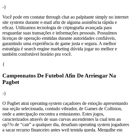
-}
Você pode em contatar through chat ao palpitante simply no internet
site systems durante e-mail afin de alguma assistência rápida e
eficaz. Utilizamos tecnologia de criptografia avançada para
resguardar suas transações e informações pessoais. Possuímos
licenças de operação emitidas durante autoridades confiáveis,
garantindo uma experiência de game justa e segura. A melhor
estratégia é search engine marketing dúvida jogar no melhor e
também confortável horário pra você.
{
Campeonatos De Futebol Afin De Arriesgar Na
Pagbet
-}
O Pagbet atrai operating-system caçadores de emoção apresentando
sua seção selecionada, contudo vibrador, de Games de Collision,
onde a antecipação encontra a entusiasmo. Estes jogos,
caracterizados através de suas curvas ascendentes la cual tem an
op??o de “cair” a qualquer dia, desafiam operating system jogadores
a sacar recurso financeiro antes weil temida queda. Mergulhe em