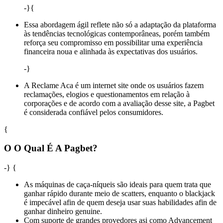
-}{
Essa abordagem ágil reflete não só a adaptação da plataforma
às tendências tecnológicas contemporâneas, porém também
reforça seu compromisso em possibilitar uma experiência
financeira noua e alinhada às expectativas dos usuários.
-}
A Reclame Aca é um internet site onde os usuários fazem
reclamações, elogios e questionamentos em relação à
corporações e de acordo com a avaliação desse site, a Pagbet
é considerada confiável pelos consumidores.
{
O O Qual É A Pagbet?
-} {
As máquinas de caça-níqueis são ideais para quem trata que
ganhar rápido durante meio de scatters, enquanto o blackjack
é impecável afin de quem deseja usar suas habilidades afin de
ganhar dinheiro genuine.
Com suporte de grandes provedores asi como Advancement