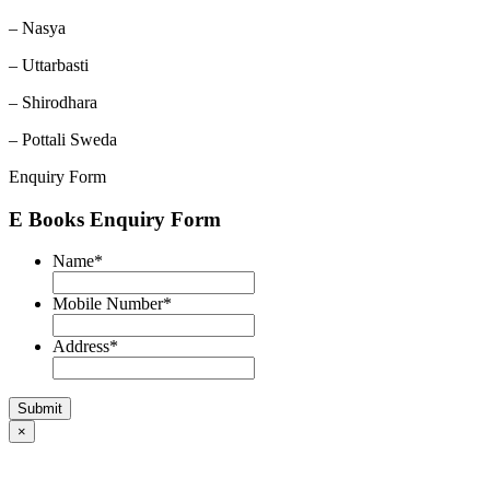
– Nasya
– Uttarbasti
– Shirodhara
– Pottali Sweda
Enquiry Form
E Books Enquiry Form
Name
*
Mobile Number
*
Address
*
×