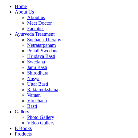
Home
About Us
About us
Meet Doctor
Facilities
Ayurveda Treatment
Snehana Therapy
Netratarpanam
Pottali Swedana
Hrudaya Basti
Swedana
Janu Basti
Shirodhara
Nasya
Uttar Basti
Raktamokshana
Vaman
Virechana
Basti
Gallery
Photo Gallery
Video Gallery
E Books
Products