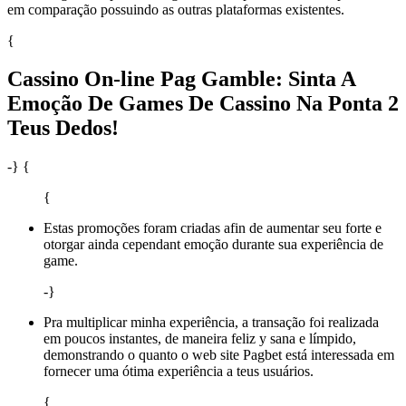
em comparação possuindo as outras plataformas existentes.
{
Cassino On-line Pag Gamble: Sinta A
Emoção De Games De Cassino Na Ponta 2
Teus Dedos!
-} {
{
Estas promoções foram criadas afin de aumentar seu forte e
otorgar ainda cependant emoção durante sua experiência de
game.
-}
Pra multiplicar minha experiência, a transação foi realizada
em poucos instantes, de maneira feliz y sana e límpido,
demonstrando o quanto o web site Pagbet está interessada em
fornecer uma ótima experiência a teus usuários.
{