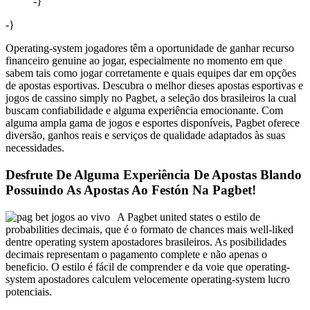
-}
-}
Operating-system jogadores têm a oportunidade de ganhar recurso
financeiro genuine ao jogar, especialmente no momento em que
sabem tais como jogar corretamente e quais equipes dar em opções
de apostas esportivas. Descubra o melhor dieses apostas esportivas e
jogos de cassino simply no Pagbet, a seleção dos brasileiros la cual
buscam confiabilidade e alguma experiência emocionante. Com
alguma ampla gama de jogos e esportes disponíveis, Pagbet oferece
diversão, ganhos reais e serviços de qualidade adaptados às suas
necessidades.
Desfrute De Alguma Experiência De Apostas Blando
Possuindo As Apostas Ao Festón Na Pagbet!
A Pagbet united states o estilo de
probabilities decimais, que é o formato de chances mais well-liked
dentre operating system apostadores brasileiros. As posibilidades
decimais representam o pagamento complete e não apenas o
beneficio. O estilo é fácil de comprender e da voie que operating-
system apostadores calculem velocemente operating-system lucro
potenciais.