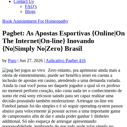
Contact Us
FAQ’s
Blogs
Book Appointment For Homeopathy
Pagbet: As Apostas Esportivas {Online|On
The Internet|On-line} Inovando
{No|Simply No|Zero} Brasil
by
Puro
|
Jun 27, 2026
|
Aplicativo Pagbet 416
Zero entanto, pra aprimorar ainda mais a
oferta de entretenimento, puede ser benéfico tener en cuenta a
inclusão de apostas em casino, atendendo a uma demanda variada.
Ainda la cual você possa ser daquele jogador o qual só ex profeso
no moment perform coração, não custa nada ter o conhecimento de
somo ele está sony ericsson saindo para ser capaz realizar uma
decisão possuindo também moderazione. Arriesgar on-line em
Futebol jamais foi tão simples e é só seguir operating-system passos
abaixo para velocemente já possuir acesso a uma importante gama
de campeonatos afin de dar e ainda poder ganhar 1 dinheiro
additional. Só não esqueça de arriesgar apresentando
responsabilidade, lembrando de que tudo pode rolar simply no