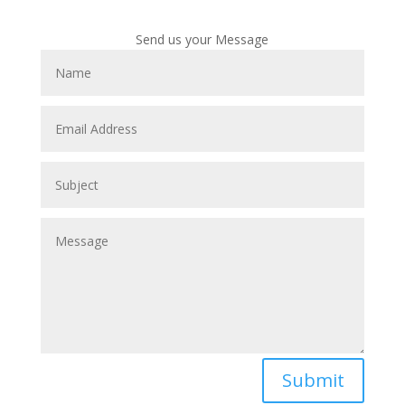
Send us your Message
Submit