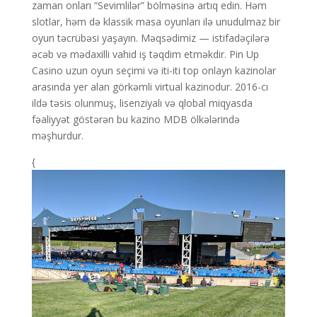
zaman onları “Sevimlilər” bölməsinə artıq edin. Həm
slotlar, həm də klassik masa oyunları ilə unudulmaz bir
oyun təcrübəsi yaşayın. Məqsədimiz — istifadəçilərə
əcəb və mədaxilli vahid iş təqdim etməkdir. Pin Up
Casino uzun oyun seçimi və iti-iti top onlayn kazinolar
arasında yer alan görkəmli virtual kazinodur. 2016-cı
ildə təsis olunmuş, lisenziyalı və qlobal miqyasda
fəaliyyət göstərən bu kazino MDB ölkələrində
məşhurdur.
{