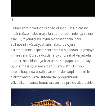
-}
Kazino kataloqlarında təqdim olunan Pin Up casino
nadir müxtəlif slot maşınları demo rejimində işə salına
bilər. O, ziyarətçilərə oyun avtomatlarının idarə
edilməsinin xüsusiyyətlərini, eləcə də oyun
avtomatlarının aspektlərini sərbəst sınaqdan keçirməyə
imkan verir. Burada dostlarla əylənə, rahat valyutada
depozit hesabları aça bilərsiniz. Pinupapp.com, onlayn
oyun icması üçün nəzərdə tutulmuş Pin Up mobil
tətbiqi haqqında ətraflı elan və rəylər təqdim edən bir
platformadır. Təzə istifadəçilər proqramımızı
yüklədikdən sonra bonuslara anında proloq əldə edirlər.