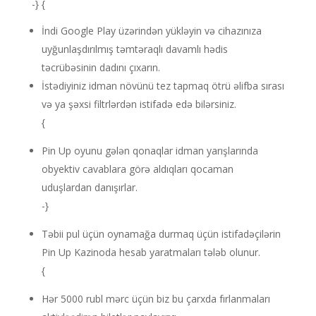
-} {
İndi Google Play üzərindən yükləyin və cihazınıza
uyğunlaşdırılmış təmtəraqlı davamlı hədis
təcrübəsinin dadını çıxarın.
İstədiyiniz idman növünü tez tapmaq ötrü əlifba sırası
və ya şəxsi filtrlərdən istifadə edə bilərsiniz.
{
Pin Up oyunu gələn qonaqlar idman yarışlarında
obyektiv cavablara görə aldıqları qocaman
uduşlardan danışırlar.
-}
Təbii pul üçün oynamağa durmaq üçün istifadəçilərin
Pin Up Kazinoda hesab yaratmaları tələb olunur.
{
Hər 5000 rubl mərc üçün biz bu çarxda fırlanmaları