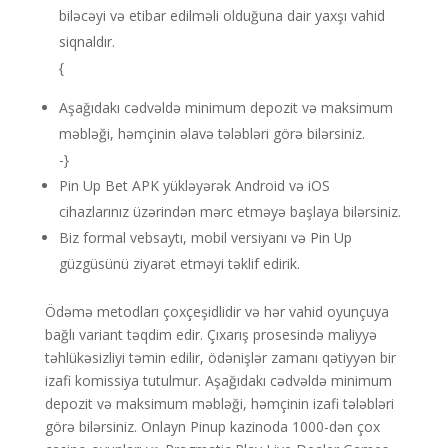
biləcəyi və etibar edilməli olduğuna dair yaxşı vahid
siqnaldır.
{
Aşağıdakı cədvəldə minimum depozit və maksimum
məbləği, həmçinin əlavə tələbləri görə bilərsiniz.
-}
Pin Up Bet APK yükləyərək Android və iOS
cihazlarınız üzərindən mərc etməyə başlaya bilərsiniz.
Biz formal vebsaytı, mobil versiyanı və Pin Up
güzgüsünü ziyarət etməyi təklif edirik.
Ödəmə metodları çoxçeşidlidir və hər vahid oyunçuya
bağlı variant təqdim edir. Çıxarış prosesində maliyyə
təhlükəsizliyi təmin edilir, ödənişlər zamanı qətiyyən bir
izafi komissiya tutulmur. Aşağıdakı cədvəldə minimum
depozit və maksimum məbləği, həmçinin izafi tələbləri
görə bilərsiniz. Onlayn Pinup kazinoda 1000-dən çox