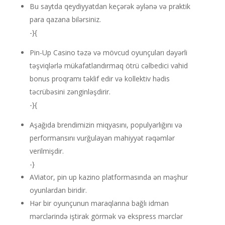
Bu saytda qeydiyyatdan keçərək əylənə və praktik
para qazana bilərsiniz.
-}{
Pin-Up Casino təzə və mövcud oyunçuları dəyərli
təşviqlərlə mükafatlandırmaq ötrü cəlbedici vahid
bonus proqramı təklif edir və kollektiv hədis
təcrübəsini zənginləşdirir.
-}{
Aşağıda brendimizin miqyasını, populyarlığını və
performansını vurğulayan mahiyyət rəqəmlər
verilmişdir.
-}
АViator, pin up kazino platformasında ən məşhur
oyunlardan biridir.
Hər bir oyunçunun maraqlarına bağlı idman
mərclərində iştirak görmək və ekspress mərclər