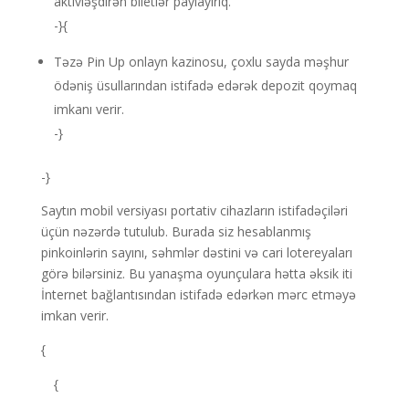
aktivləşdirən biletlər paylayırıq.
-}{
Təzə Pin Up onlayn kazinosu, çoxlu sayda məşhur
ödəniş üsullarından istifadə edərək depozit qoymaq
imkanı verir.
-}
-}
Saytın mobil versiyası portativ cihazların istifadəçiləri
üçün nəzərdə tutulub. Burada siz hesablanmış
pinkoinlərin sayını, səhmlər dəstini və cari lotereyaları
görə bilərsiniz. Bu yanaşma oyunçulara hətta əksik iti
İnternet bağlantısından istifadə edərkən mərc etməyə
imkan verir.
{
{