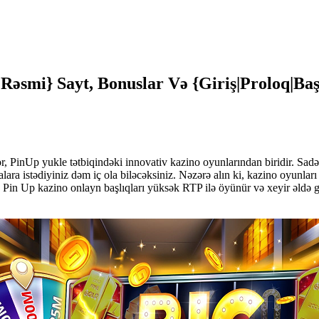
əsmi} Sayt, Bonuslar Və {Giriş|Proloq|Baş
ator, PinUp yukle tətbiqindəki innovativ kazino oyunlarından biridir. S
a istədiyiniz dəm iç ola biləcəksiniz. Nəzərə alın ki, kazino oyunları t
in Up kazino onlayn başlıqları yüksək RTP ilə öyünür və xeyir əldə gör