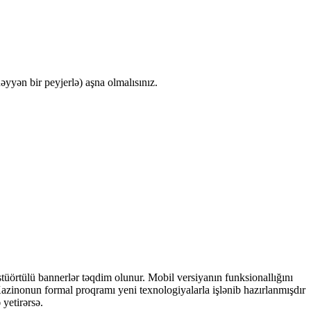
yyən bir peyjerlə) aşna olmalısınız.
üstüörtülü bannerlər təqdim olunur. Mobil versiyanın funksionallığını
Kazinonun formal proqramı yeni texnologiyalarla işlənib hazırlanmışdır
 yetirərsə.