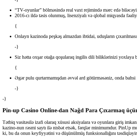
“TV-oyunlar” bölməsində real vaxt rejimində mərc edə biləcəyi
2016-cı ildə təsis olunmuş, lisenziyalı və qlobal miqyasda fəa
{
Onlayn kazinoda peşkəş almazdan ibtidai, uduşların çıxarılması
-}
Siz hətta oxşar otağa qoşularaq ingilis dili biliklərinizi yoxlaya b
{
Əgər pulu qurtarmamışdan əvvəl ard götürməsəniz, onda bahsi i
-}
-}
Pin-up Casino Online-dan Nağd Para Çıxarmaq üçü
Tətbiq vasitəsilə izafi olaraq xüsusi aksiyalara və oyunlara giriş imka
kazino-nun rəsmi saytı ilə nisbət etsək, fərqlər minimumdur. PinUp mo
ki, bu da onun keyfiyyətini və düşünülmüş funksionallığını təsdiqləyir. 