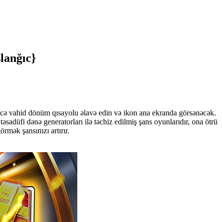
lanğıc}
adəcə vahid dönüm qısayolu əlavə edin və ikon ana ekranda görsənəcək.
əsadüfi dənə generatorları ilə təchiz edilmiş şans oyunlarıdır, ona ötrü
mək şansınızı artırır.