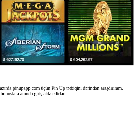
Hazırda pinupapp.com üçün Pin Up tətbiqini dərindən araşdırıram.
bonuslara anında giriş əldə edirlər.