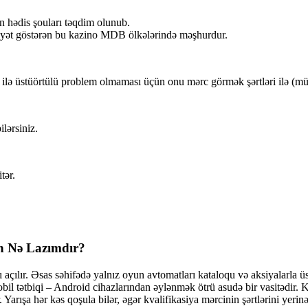
n hədis şouları təqdim olunub.
liyyət göstərən bu kazino MDB ölkələrində məşhurdur.
 ilə üstüörtülü problem olmaması üçün onu mərc görmək şərtləri ilə (müə
ilərsiniz.
tər.
n Nə Lazımdır?
nı açılır. Əsas səhifədə yalnız oyun avtomatları kataloqu və aksiyalarla 
bil tətbiqi – Android cihazlarından əylənmək ötrü asudə bir vasitədir. 
Yarışa hər kəs qoşula bilər, əgər kvalifikasiya mərcinin şərtlərini yerinə