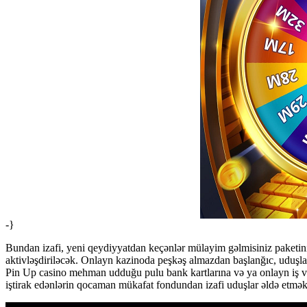
-}
Bundan izafi, yeni qeydiyyatdan keçənlər mülayim gəlmisiniz paketini
aktivləşdiriləcək. Onlayn kazinoda peşkəş almazdan başlanğıc, uduşla
Pin Up casino mehman udduğu pulu bank kartlarına və ya onlayn iş vasi
iştirak edənlərin qocaman mükafat fondundan izafi uduşlar əldə etmə