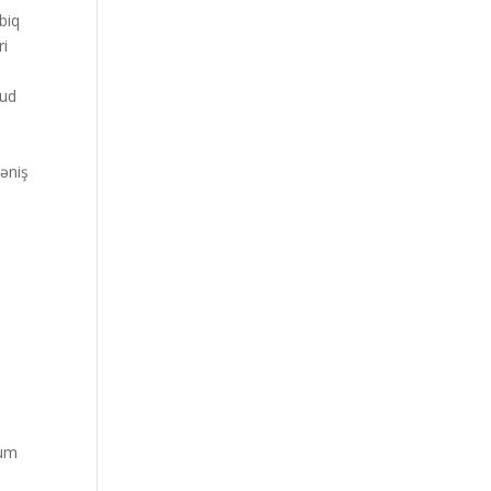
biq
ri
cud
əniş
rum