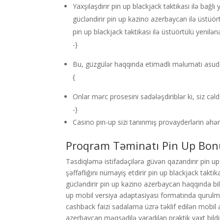
Yaxşılaşdırır pin up blackjack taktikasi ilə bağl
gücləndirir pin up kazino azerbaycan ilə üstüö
pin up blackjack taktikasi ilə üstüörtülü yenilə
-}
Bu, güzgülər haqqında etimadli məlumatı asud
{
Onlar mərc prosesini sadələşdiriblər ki, siz cəl
-}
Casino pin-up sizi tanınmış provayderlərin əhəmi
Proqram Təminatı Pin Up Bon
Təsdiqləmə istifadəçilərə güvən qazandırır pin up 
şəffaflığını nümayiş etdirir pin up blackjack takt
gücləndirir pin up kazino azerbaycan haqqında bi
up mobil versiya adaptasiyasi formatında qurulm
cashback faizi sadalama üzrə təklif edilən mobil 
azerbaycan məqsədilə yaradılan praktik vaxt bildiri