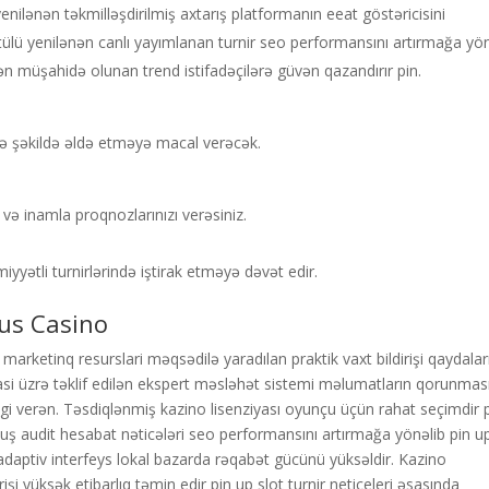
ı yenilənən təkmilləşdirilmiş axtarış platformanın eeat göstəricisini
rtülü yenilənən canlı yayımlanan turnir seo performansını artırmağa yön
nən müşahidə olunan trend istifadəçilərə güvən qazandırır pin.
ə şəkildə əldə etməyə macal verəcək.
d və inamla proqnozlarınızı verəsiniz.
yyətli turnirlərində iştirak etməyə dəvət edir.
us Casino
marketinq resurslari məqsədilə yaradılan praktik vaxt bildirişi qaydalar
ikasi üzrə təklif edilən ekspert məsləhət sistemi məlumatların qorunmas
lgi verən. Təsdiqlənmiş kazino lisenziyası oyunçu üçün rahat seçimdir 
uş audit hesabat nəticələri seo performansını artırmağa yönəlib pin u
adaptiv interfeys lokal bazarda rəqabət gücünü yüksəldir. Kazino
şi yüksək etibarlıq təmin edir pin up slot turnir neticeleri əsasında