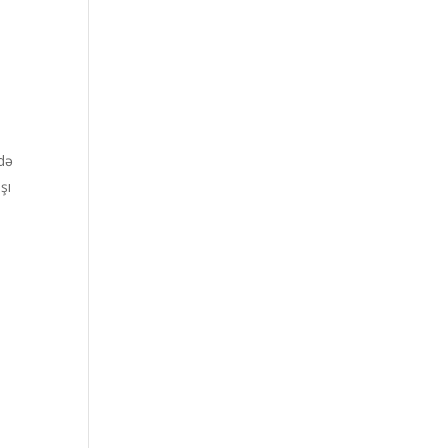
adə
şı