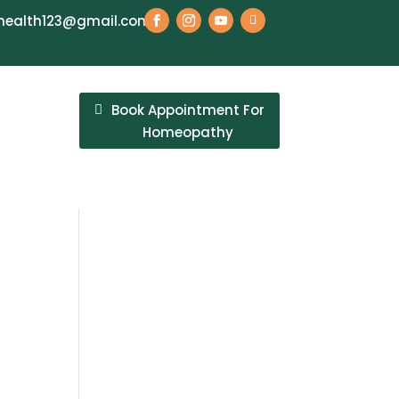
health123@gmail.com
Book Appointment For
Homeopathy