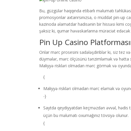
Bu, güzgülər haqqında etibarlı məlumatı təhlükəs
promosyonlar axtarırsınızsa, o müddət pin-up ca
kazinoda əlamətdar hadisənin bir hissəsi kimi coş
şəksiz ki, qumar həvəskarlarına müraciət edəcək
Pin Up Casino Platformas
Onlar mərc prosesini sadələşdiriblər ki, siz tez v
düymələr, mərc ölçüsünü tənzimləmək və hətta xü
Maliyyə riskləri olmadan mərc görmək və oyundan
{
Maliyyə riskləri olmadan mərc eləmək və oyund
-}
Saytda qeydiyyatdan keçməzdən əvvəl, hədis t
üçün bu məlumatı oxumağınız tövsiyə olunur.
{