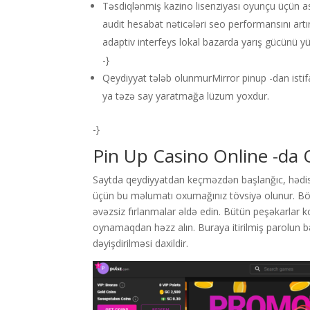
Təsdiqlənmiş kazino lisenziyası oyunçu üçün a
audit hesabat nəticələri seo performansını art
adaptiv interfeys lokal bazarda yarış gücünü yü
-}
Qeydiyyat tələb olunmurMirror pinup -dan istif
ya təzə say yaratmağa lüzum yoxdur.
-}
Pin Up Casino Online -da 
Saytda qeydiyyatdan keçməzdən başlanğıc, hədi
üçün bu məlumatı oxumağınız tövsiyə olunur. Bö
əvəzsiz fırlanmalar əldə edin. Bütün peşəkarlar 
oynamaqdan həzz alın. Buraya itirilmiş parolun b
dəyişdirilməsi daxildir.