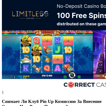
{
Снимает Ли Клуб Pin Up Комиссию За Внесение