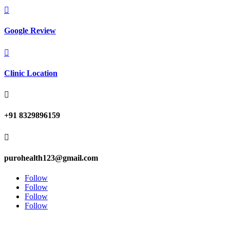

Google Review

Clinic Location

+91 8329896159

purohealth123@gmail.com
Follow
Follow
Follow
Follow