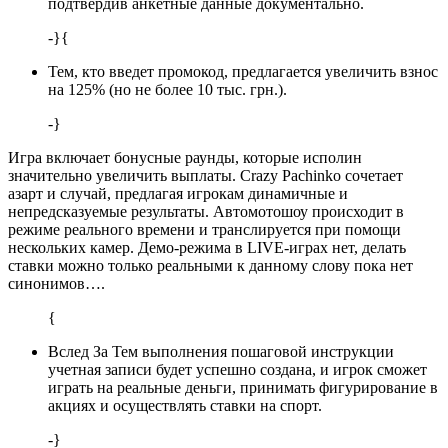
подтвердив анкетные данные документально.
-}{
Тем, кто введет промокод, предлагается увеличить взнос
на 125% (но не более 10 тыс. грн.).
-}
Игра включает бонусные раунды, которые исполин
значительно увеличить выплаты. Crazy Pachinko сочетает
азарт и случай, предлагая игрокам динамичные и
непредсказуемые результаты. Автомотошоу происходит в
режиме реального времени и транслируется при помощи
нескольких камер. Демо-режима в LIVE-играх нет, делать
ставки можно только реальными к данному слову пока нет
синонимов….
{
Вслед За Тем выполнения пошаговой инструкции
учетная записи будет успешно создана, и игрок сможет
играть на реальные деньги, принимать фигурирование в
акциях и осуществлять ставки на спорт.
-}