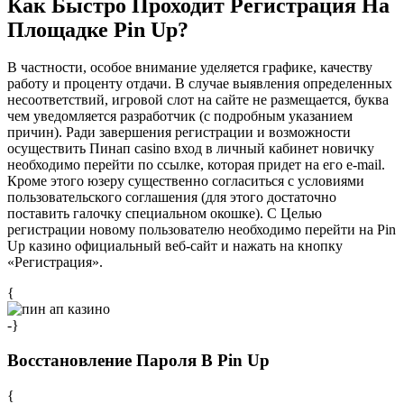
Как Быстро Проходит Регистрация На
Площадке Pin Up?
В частности, особое внимание уделяется графике, качеству
работу и проценту отдачи. В случае выявления определенных
несоответствий, игровой слот на сайте не размещается, буква
чем уведомляется разработчик (с подробным указанием
причин). Ради завершения регистрации и возможности
осуществить Пинап casino вход в личный кабинет новичку
необходимо перейти по ссылке, которая придет на его e-mail.
Кроме этого юзеру существенно согласиться с условиями
пользовательского соглашения (для этого достаточно
поставить галочку специальном окошке). С Целью
регистрации новому пользователю необходимо перейти на Pin
Up казино официальный веб-сайт и нажать на кнопку
«Регистрация».
{
-}
Восстановление Пароля В Pin Up
{