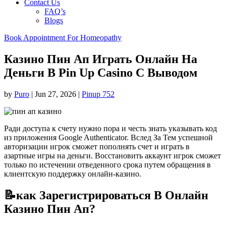
Contact Us
FAQ’s
Blogs
Book Appointment For Homeopathy
Казино Пин Ап Играть Онлайн На
Деньги В Pin Up Casino С Выводом
by
Puro
|
Jun 27, 2026
|
Pinup 752
Ради доступа к счету нужно пора и честь знать указывать код
из приложения Google Authenticator. Вслед За Тем успешной
авторизации игрок сможет пополнять счет и играть в
азартные игры на деньги. Восстановить аккаунт игрок сможет
только по истечении отведенного срока путем обращения в
клиентскую поддержку онлайн-казино.
📝как Зарегистрироваться В Онлайн
Казино Пин Ап?