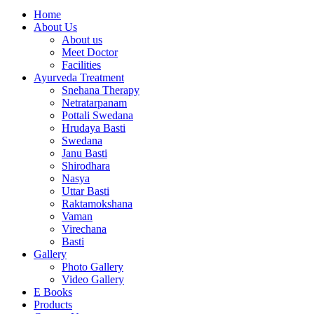
Home
About Us
About us
Meet Doctor
Facilities
Ayurveda Treatment
Snehana Therapy
Netratarpanam
Pottali Swedana
Hrudaya Basti
Swedana
Janu Basti
Shirodhara
Nasya
Uttar Basti
Raktamokshana
Vaman
Virechana
Basti
Gallery
Photo Gallery
Video Gallery
E Books
Products