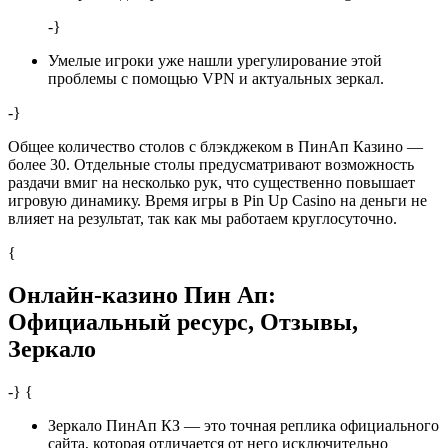
-}
Умелые игроки уже нашли урегулирование этой
проблемы с помощью VPN и актуальных зеркал.
-}
Общее количество столов с блэкджеком в ПинАп Казино —
более 30. Отдельные столы предусматривают возможность
раздачи вмиг на несколько рук, что существенно повышает
игровую динамику. Время игры в Pin Up Casino на деньги не
влияет на результат, так как мы работаем круглосуточно.
{
Онлайн-казино Пин Ап:
Официальный ресурс, Отзывы,
Зеркало
-} {
Зеркало ПинАп КЗ — это точная реплика официального
сайта, которая отличается от него исключительно