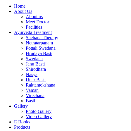
Home
About Us
About us
Meet Doctor
Facilities
Ayurveda Treatment
Snehana Therapy
Netratarpanam
Pottali Swedana
Hrudaya Basti
Swedana
Janu Basti
Shirodhara
Nasya
Uttar Basti
Raktamokshana
Vaman
Virechana
Basti
Gallery
Photo Gallery
Video Gallery
E Books
Products