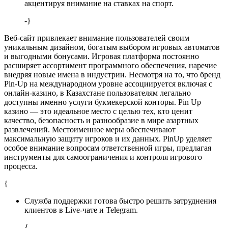
акцентируя внимание на ставках на спорт.
-}
Веб-сайт привлекает внимание пользователей своим
уникальным дизайном, богатым выбором игровых автоматов
и выгодными бонусами. Игровая платформа постоянно
расширяет ассортимент программного обеспечения, наречие
внедряя новые имена в индустрии. Несмотря на то, что бренд
Pin-Up на международном уровне ассоциируется включая с
онлайн-казино, в Казахстане пользователям легально
доступны именно услуги букмекерской конторы. Pin Up
казино — это идеальное место с целью тех, кто ценит
качество, безопасность и разнообразие в мире азартных
развлечений. Местоименное меры обеспечивают
максимальную защиту игроков и их данных. PinUp уделяет
особое внимание вопросам ответственной игры, предлагая
инструменты для самоограничения и контроля игрового
процесса.
{
Служба поддержки готова быстро решить затруднения
клиентов в Live-чате и Telegram.
{