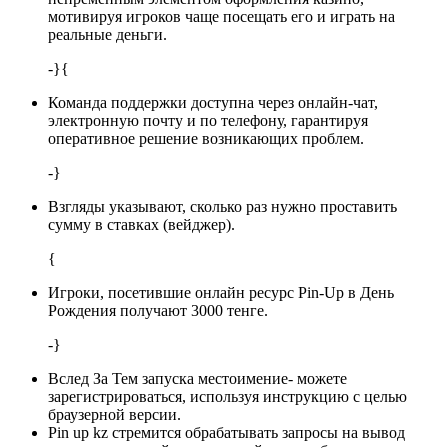
мотивируя игроков чаще посещать его и играть на
реальные деньги.
-}{
Команда поддержки доступна через онлайн-чат,
электронную почту и по телефону, гарантируя
оперативное решение возникающих проблем.
-}
Взгляды указывают, сколько раз нужно проставить
сумму в ставках (вейджер).
{
Игроки, посетившие онлайн ресурс Pin-Up в День
Рождения получают 3000 тенге.
-}
Вслед За Тем запуска местоимение- можете
зарегистрироваться, используя инструкцию с целью
браузерной версии.
Pin up kz стремится обрабатывать запросы на вывод