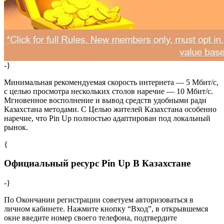
-}
Минимальная рекомендуемая скорость интернета — 5 Мбит/с,
с целью просмотра нескольких столов наречие — 10 Мбит/с.
Мгновенное восполнение и вывод средств удобными ради
Казахстана методами. С Целью жителей Казахстана особенно
наречие, что Pin Up полностью адаптирован под локальный
рынок.
{
Официальный ресурс Pin Up В Казахстане
-}
По Окончании регистрации советуем авторизоваться в
личном кабинете. Нажмите кнопку “Вход”, в открывшемся
окне введите номер своего телефона, подтвердите