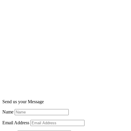
Send us your Message
Name
Email Address