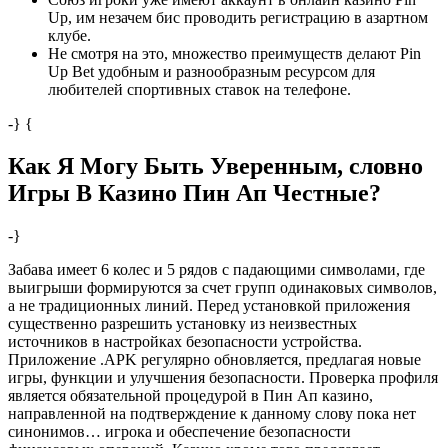
Up, им незачем бис проводить регистрацию в азартном
клубе.
Не смотря на это, множество преимуществ делают Pin
Up Bet удобным и разнообразным ресурсом для
любителей спортивных ставок на телефоне.
-} {
Как Я Могу Быть Уверенным, словно
Игры В Казино Пин Ап Честные?
-}
Забава имеет 6 колес и 5 рядов с падающими символами, где
выигрыши формируются за счет групп одинаковых символов,
а не традиционных линий. Перед установкой приложения
существенно разрешить установку из неизвестных
источников в настройках безопасности устройства.
Приложение .APK регулярно обновляется, предлагая новые
игры, функции и улучшения безопасности. Проверка профиля
является обязательной процедурой в Пин Ап казино,
направленной на подтверждение к данному слову пока нет
синонимов… игрока и обеспечение безопасности