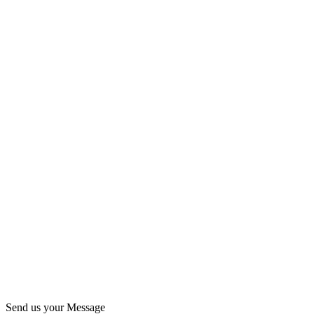
Send us your Message