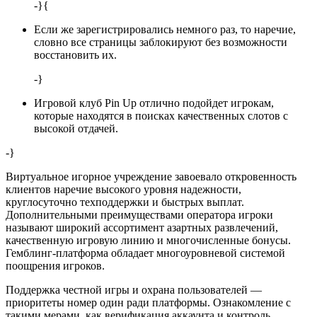
-}{
Если же зарегистрировались немного раз, то наречие,
словно все страницы заблокируют без возможности
восстановить их.
-}
Игровой клуб Pin Up отлично подойдет игрокам,
которые находятся в поисках качественных слотов с
высокой отдачей.
-}
Виртуальное игорное учреждение завоевало откровенность
клиентов наречие высокого уровня надежности,
круглосуточно техподдержки и быстрых выплат.
Дополнительными преимуществами оператора игроки
называют широкий ассортимент азартных развлечений,
качественную игровую линию и многочисленные бонусы.
Гемблинг-платформа обладает многоуровневой системой
поощрения игроков.
Поддержка честной игры и охрана пользователей —
приоритеты номер один ради платформы. Ознакомление с
такими мерами, как верификация аккаунта и контроль