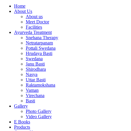
Home
About Us
About us
Meet Doctor
Facilities
Ayurveda Treatment
Snehana Therapy
Netratarpanam
Pottali Swedana
Hrudaya Basti
Swedana
Janu Basti
Shirodhara
Nasya
Uttar Basti
Raktamokshana
Vaman
Virechana
Basti
Gallery
Photo Gallery
Video Gallery
E Books
Products