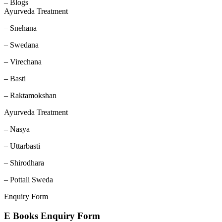
– Blogs
Ayurveda Treatment
– Snehana
– Swedana
– Virechana
– Basti
– Raktamokshan
Ayurveda Treatment
– Nasya
– Uttarbasti
– Shirodhara
– Pottali Sweda
Enquiry Form
E Books Enquiry Form