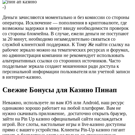
-}
Деньги зачисляются моментально и без комиссии со стороны
оператора. Исключение — пополнения в криптовалюте, где
возможны задержки в минут ввиду необходимости проверок
со стороны блокчейна. В случае, ежели деньги не поступают
за 20 минут, необходимо незамедлительно связаться со
службой клиентской поддержки. К Тому Же найти ссылку на
рабочее зеркало можно на тематических ресурсах и форумах,
но администрация компании не рекомендует использовать
альтернативных ссылки со сторонних источников. Часто
поддельные зеркала создают мошенники ради доступа к
персональной информации пользователя или учетной записи
в интернет-казино.
Свежие Бонусы для Казино Пинап
Неважно, используете ли вам iOS или Android, наш ресурс
одинаково хорошо работает на любой платформе. Вам не
нужно скачивать приложение, достаточно открыть браузер,
зайти на Pin Up казино официальный сайти наслаждаться
игрой. Все слоты, настольные игры и live-казино доступны
прямо с вашего устройства. Клиенты Pin-Up казино гигант