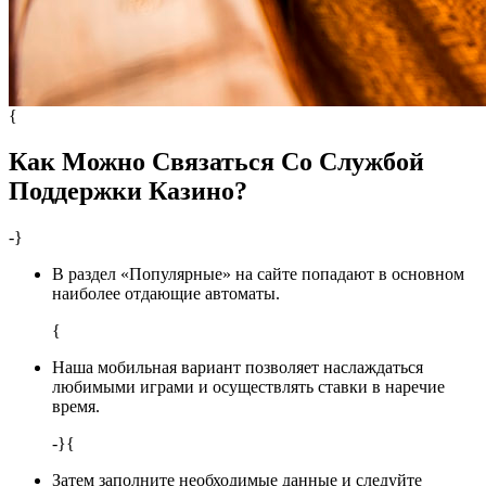
{
Как Можно Связаться Со Службой
Поддержки Казино?
-}
В раздел «Популярные» на сайте попадают в основном
наиболее отдающие автоматы.
{
Наша мобильная вариант позволяет наслаждаться
любимыми играми и осуществлять ставки в наречие
время.
-}{
Затем заполните необходимые данные и следуйте