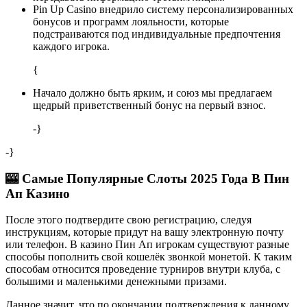
Pin Up Casino внедрило систему персонализированных
бонусов и программ лояльности, которые
подстраиваются под индивидуальные предпочтения
каждого игрока.
{
Начало должно быть ярким, и союз мы предлагаем
щедрый приветственный бонус на первый взнос.
-}
-}
🎰 Самые Популярные Слоты 2025 Года В Пин
Ап Казино
После этого подтвердите свою регистрацию, следуя
инструкциям, которые придут на вашу электронную почту
или телефон. В казино Пин Ап игрокам существуют разные
способы пополнить свой кошелёк звонкой монетой. К таким
способам относится проведение турниров внутри клуба, с
большими и маленькими денежными призами.
Данное значит, что по окончании подтверждения к данному