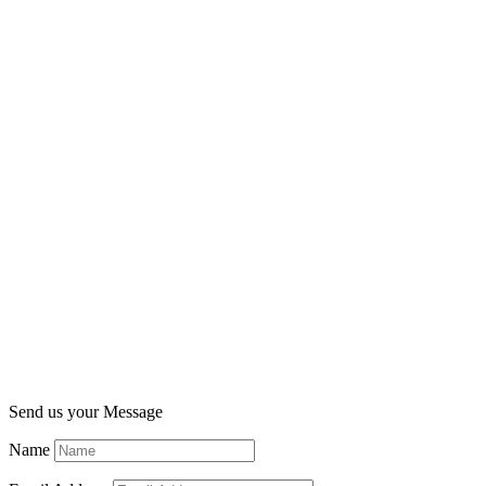
Send us your Message
Name