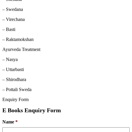
– Swedana
– Virechana
– Basti
– Raktamokshan
Ayurveda Treatment
– Nasya
– Uttarbasti
– Shirodhara
– Pottali Sweda
Enquiry Form
E Books Enquiry Form
Name
*