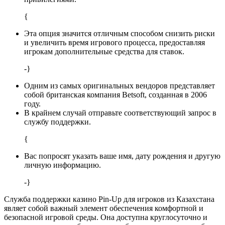
{
Эта опция значится отличным способом снизить риски
и увеличить время игрового процесса, предоставляя
игрокам дополнительные средства для ставок.
-}
Одним из самых оригинальных вендоров представляет
собой британская компания Betsoft, созданная в 2006
году.
В крайнем случай отправьте соответствующий запрос в
службу поддержки.
{
Вас попросят указать ваше имя, дату рождения и другую
личную информацию.
-}
Служба поддержки казино Pin-Up для игроков из Казахстана
являет собой важный элемент обеспечения комфортной и
безопасной игровой среды. Она доступна круглосуточно и