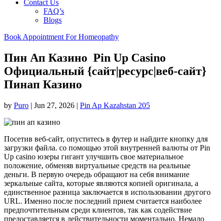
Contact Us
FAQ’s
Blogs
Book Appointment For Homeopathy
Пин Ап Казино ️ Pin Up Casino
Официальный {сайт|ресурс|веб-сайт}
Пинап Казино
by
Puro
|
Jun 27, 2026
|
Pin Ap Kazahstan 205
Посетив веб-сайт, опуститесь в футер и найдите кнопку для
загрузки файла. со помощью этой внутренней валюты от Pin
Up casino юзеры гигант улучшить свое материальное
положение, обменяв виртуальные средств на реальные
деньги. В первую очередь обращают на себя внимание
зеркальные сайта, которые являются копией оригинала, а
единственное разница заключается в использовании другого
URL. Именно после последний прием считается наиболее
предпочтительным среди клиентов, так как содействие
предоставляется в действительности моментально. Немало