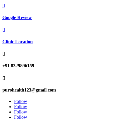

Google Review

Clinic Location

+91 8329896159

purohealth123@gmail.com
Follow
Follow
Follow
Follow