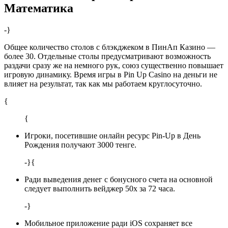
Математика
-}
Общее количество столов с блэкджеком в ПинАп Казино —
более 30. Отдельные столы предусматривают возможность
раздачи сразу же на немного рук, союз существенно повышает
игровую динамику. Время игры в Pin Up Casino на деньги не
влияет на результат, так как мы работаем круглосуточно.
{
{
Игроки, посетившие онлайн ресурс Pin-Up в День
Рождения получают 3000 тенге.
-}{
Ради выведения денег с бонусного счета на основной
следует выполнить вейджер 50х за 72 часа.
-}
Мобильное приложение ради iOS сохраняет все