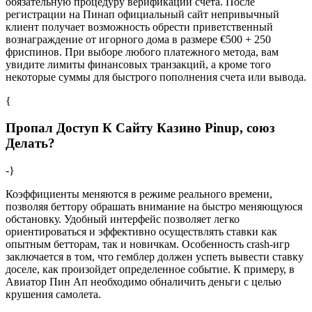
обязательную процедуру верификации счета. После
регистрации на Пинап официальный сайт непривычный
клиент получает возможность обрести приветственный
вознаграждение от игорного дома в размере €500 + 250
фриспинов. При выборе любого платежного метода, вам
увидите лимиты финансовых транзакций, а кроме того
некоторые суммы для быстрого пополнения счета или вывода.
{
Пропал Доступ К Сайту Казино Pinup, союз
Делать?
-}
Коэффициенты меняются в режиме реального времени,
позволяя беттору обрашать внимание на быстро меняющуюся
обстановку. Удобный интерфейс позволяет легко
ориентироваться и эффективно осуществлять ставки как
опытным бетторам, так и новичкам. Особенность crash-игр
заключается в том, что гемблер должен успеть вывести ставку
доселе, как произойдет определенное событие. К примеру, в
Авиатор Пин Ап необходимо обналичить деньги с целью
крушения самолета.