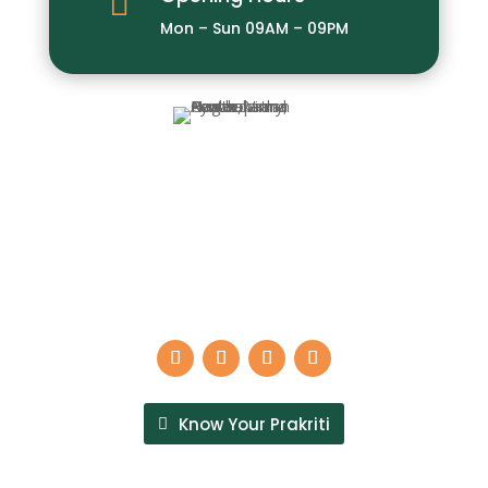

Mon – Sun 09AM – 09PM
We, at Puro Health Homeopathy, Ayurveda and
Panchakarma Center, strive in serving our patients
with an ancient scientific sustainable approaches and
the best of Ayurvedic treatments. We provide
Ayurvedic treatments that are thoroughly tested and
analyzed.
Know Your Prakriti