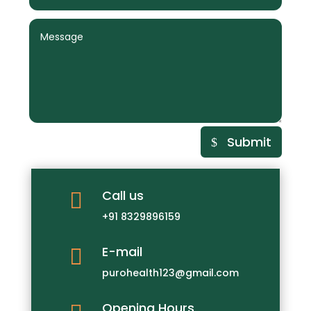
Submit
Call us

+91 8329896159
E-mail

purohealth123@gmail.com
Opening Hours