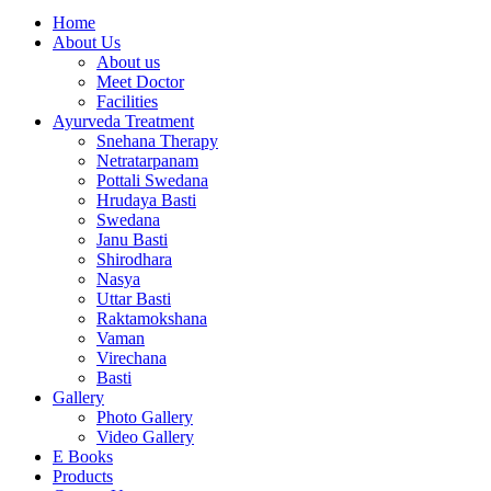
Home
About Us
About us
Meet Doctor
Facilities
Ayurveda Treatment
Snehana Therapy
Netratarpanam
Pottali Swedana
Hrudaya Basti
Swedana
Janu Basti
Shirodhara
Nasya
Uttar Basti
Raktamokshana
Vaman
Virechana
Basti
Gallery
Photo Gallery
Video Gallery
E Books
Products