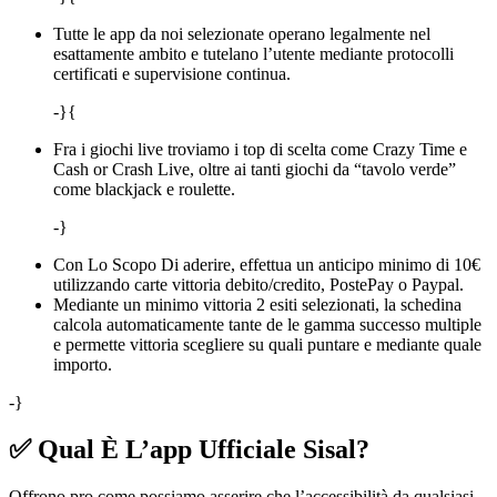
Tutte le app da noi selezionate operano legalmente nel
esattamente ambito e tutelano l’utente mediante protocolli
certificati e supervisione continua.
-}{
Fra i giochi live troviamo i top di scelta come Crazy Time e
Cash or Crash Live, oltre ai tanti giochi da “tavolo verde”
come blackjack e roulette.
-}
Con Lo Scopo Di aderire, effettua un anticipo minimo di 10€
utilizzando carte vittoria debito/credito, PostePay o Paypal.
Mediante un minimo vittoria 2 esiti selezionati, la schedina
calcola automaticamente tante de le gamma successo multiple
e permette vittoria scegliere su quali puntare e mediante quale
importo.
-}
✅ Qual È L’app Ufficiale Sisal?
Offrono pro come possiamo asserire che l’accessibilità da qualsiasi