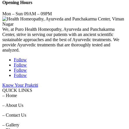
Opening Hours
Mon – Sun 09AM – 09PM
We, at Puro Health Homeopathy, Ayurveda and Panchakarma
Center, strive in serving our patients with an ancient scientific
sustainable approaches and the best of Ayurvedic treatments. We
provide Ayurvedic treatments that are thoroughly tested and
analyzed.
Follow
Follow
Follow
Follow
Know Your Prakriti
QUICK LINKS
– Home
– About Us
– Contact Us
– Gallery