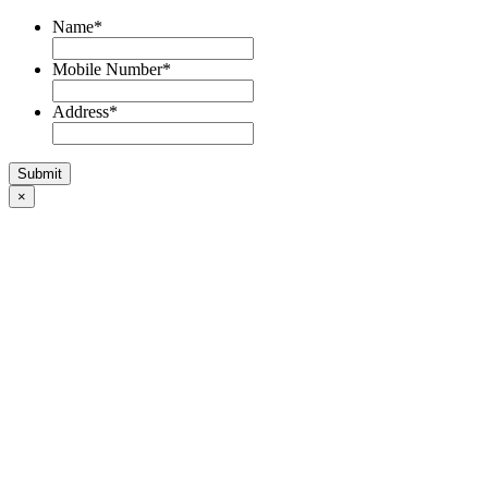
Name
*
Mobile Number
*
Address
*
×