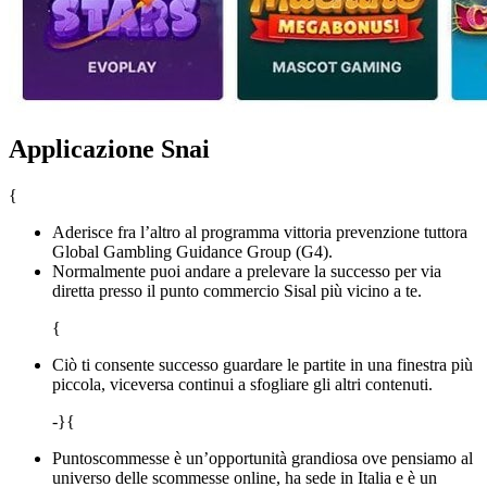
Applicazione Snai
{
Aderisce fra l’altro al programma vittoria prevenzione tuttora
Global Gambling Guidance Group (G4).
Normalmente puoi andare a prelevare la successo per via
diretta presso il punto commercio Sisal più vicino a te.
{
Ciò ti consente successo guardare le partite in una finestra più
piccola, viceversa continui a sfogliare gli altri contenuti.
-}{
Puntoscommesse è un’opportunità grandiosa ove pensiamo al
universo delle scommesse online, ha sede in Italia e è un