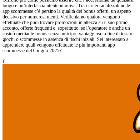
luogo e un’interfaccia utente intuitiva. Tra i criteri analizzati nelle
app scommesse c’è persino la qualità dei bonus offerti, un aspetto
decisivo per numerosi utenti. Verifichiamo qualora vengono
effettuate che puoi trovare promozioni in altezza su il suo primo
acconto, offerte frequenti e, soprattutto, se l’operatore è anche un
casinò mediante bonus senza anticipo, vantaggioso a fine di testare
giochi o scommesse in assenza di rischi iniziali. Sei interessato a
apprendere quali vengono effettuate le piu importanti app
scommesse del Giugno 2025?
{