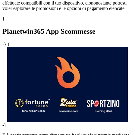
effettuate compatibili con il tuo dispositivo, ciononostante potresti
voler esplorare le promozioni e le opzioni di pagamento elencate.
{
Planetwin365 App Scommesse
-} {
-}