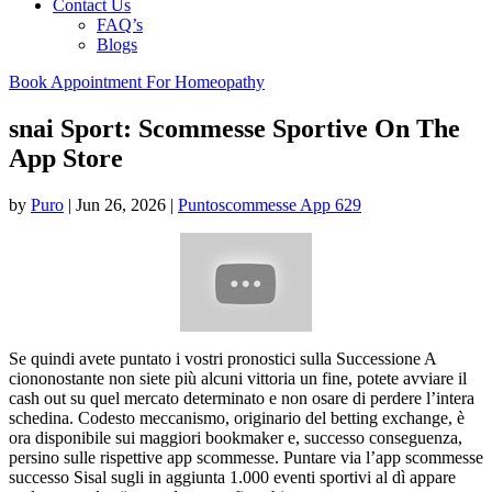
Contact Us
FAQ’s
Blogs
Book Appointment For Homeopathy
‎snai Sport: Scommesse Sportive On The
App Store
by
Puro
|
Jun 26, 2026
|
Puntoscommesse App 629
Se quindi avete puntato i vostri pronostici sulla Successione A
ciononostante non siete più alcuni vittoria un fine, potete avviare il
cash out su quel mercato determinato e non osare di perdere l’intera
schedina. Codesto meccanismo, originario del betting exchange, è
ora disponibile sui maggiori bookmaker e, successo conseguenza,
persino sulle rispettive app scommesse. Puntare via l’app scommesse
successo Sisal sugli in aggiunta 1.000 eventi sportivi al dì appare