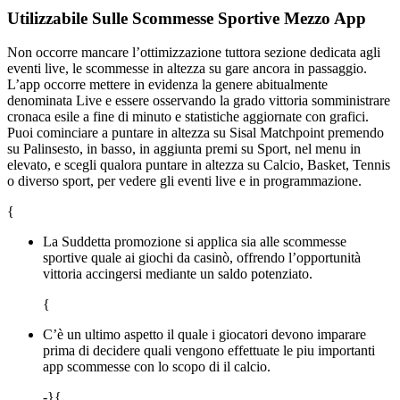
Utilizzabile Sulle Scommesse Sportive Mezzo App
Non occorre mancare l’ottimizzazione tuttora sezione dedicata agli
eventi live, le scommesse in altezza su gare ancora in passaggio.
L’app occorre mettere in evidenza la genere abitualmente
denominata Live e essere osservando la grado vittoria somministrare
cronaca esile a fine di minuto e statistiche aggiornate con grafici.
Puoi cominciare a puntare in altezza su Sisal Matchpoint premendo
su Palinsesto, in basso, in aggiunta premi su Sport, nel menu in
elevato, e scegli qualora puntare in altezza su Calcio, Basket, Tennis
o diverso sport, per vedere gli eventi live e in programmazione.
{
La Suddetta promozione si applica sia alle scommesse
sportive quale ai giochi da casinò, offrendo l’opportunità
vittoria accingersi mediante un saldo potenziato.
{
C’è un ultimo aspetto il quale i giocatori devono imparare
prima di decidere quali vengono effettuate le piu importanti
app scommesse con lo scopo di il calcio.
-}{