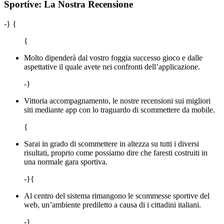
Sportive: La Nostra Recensione
-} {
{
Molto dipenderà dal vostro foggia successo gioco e dalle
aspettative il quale avete nei confronti dell’applicazione.
-}
Vittoria accompagnamento, le nostre recensioni sui migliori
siti mediante app con lo traguardo di scommettere da mobile.
{
Sarai in grado di scommettere in altezza su tutti i diversi
risultati, proprio come possiamo dire che faresti costruiti in
una normale gara sportiva.
-}{
Al centro del sistema rimangono le scommesse sportive del
web, un’ambiente prediletto a causa di i cittadini italiani.
-}