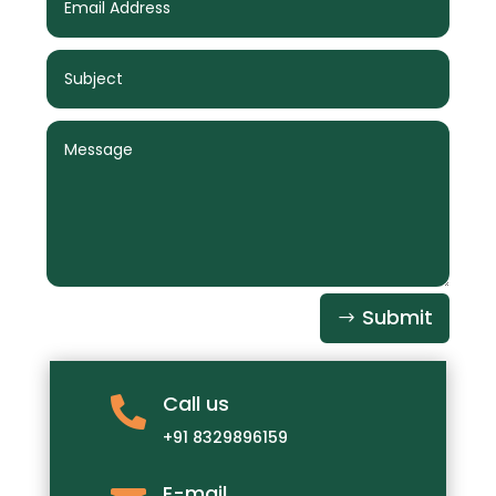
Submit
Call us

+91 8329896159
E-mail