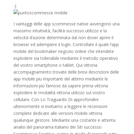
-}
I vantaggi delle app scommesse native avvengono una
massimo intuitività, facilità successo utilizzo e la
velocità d’azione determinata dal non dover aprire il
browser ed adempiere il login. Controllate il quale l’app
mobile del bookmaker negozio online che intendete
esplodere sia tollerabile mediante il metodo operativo
del vostro smartphone o tablet. Qui vittoria
accompagnamento trovate delle brevi descrizioni delle
app mobile piu importanti del attimo mediante le
informazioni più famose da sapere prima vittoria
esplodere le modalità vittoria utilizzo sul vostro
cellulare. Con Lo Traguardo Di approfondire
ulteriormente vi invitiamo a leggere le recensioni
complete dedicate alle versioni mobile vittoria
qualunque gestore. Mediante una costante e attenta
analisi del panorama italiano dei Siti successo
Scommesse Sportive, siamo in grado di proporti ogni