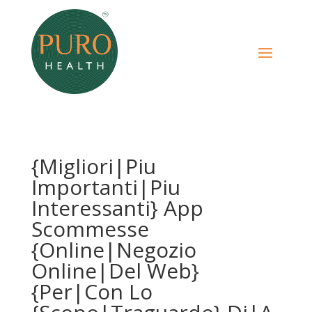
{Migliori|Piu
Importanti|Piu
Interessanti} App
Scommesse
{Online|Negozio
Online|Del Web}
{Per|Con Lo