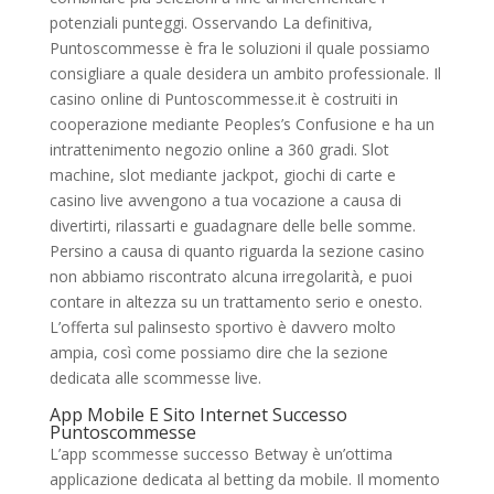
potenziali punteggi. Osservando La definitiva,
Puntoscommesse è fra le soluzioni il quale possiamo
consigliare a quale desidera un ambito professionale. Il
casino online di Puntoscommesse.it è costruiti in
cooperazione mediante Peoples’s Confusione e ha un
intrattenimento negozio online a 360 gradi. Slot
machine, slot mediante jackpot, giochi di carte e
casino live avvengono a tua vocazione a causa di
divertirti, rilassarti e guadagnare delle belle somme.
Persino a causa di quanto riguarda la sezione casino
non abbiamo riscontrato alcuna irregolarità, e puoi
contare in altezza su un trattamento serio e onesto.
L’offerta sul palinsesto sportivo è davvero molto
ampia, così come possiamo dire che la sezione
dedicata alle scommesse live.
App Mobile E Sito Internet Successo
Puntoscommesse
L’app scommesse successo Betway è un’ottima
applicazione dedicata al betting da mobile. Il momento