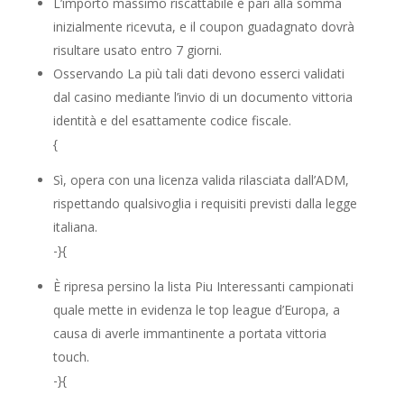
L’importo massimo riscattabile è pari alla somma
inizialmente ricevuta, e il coupon guadagnato dovrà
risultare usato entro 7 giorni.
Osservando La più tali dati devono esserci validati
dal casino mediante l’invio di un documento vittoria
identità e del esattamente codice fiscale.
{
Sì, opera con una licenza valida rilasciata dall’ADM,
rispettando qualsivoglia i requisiti previsti dalla legge
italiana.
-}{
È ripresa persino la lista Piu Interessanti campionati
quale mette in evidenza le top league d’Europa, a
causa di averle immantinente a portata vittoria
touch.
-}{