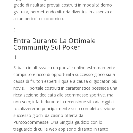
grado di risultare provati costruiti in modalità demo
gratuita, permettendo vittoria divertirsi in assenza di
alcun pericolo economico.
{
Entra Durante La Ottimale
Community Sul Poker
-}
Si basa in altezza su un portale online estremamente
compiuto e ricco di opportunità successo gioco sia a
causa di fruitori esperti il quale a causa di giocatori più
novizi. Il portale costruiti in caratteristica possiede una
ricca sezione dedicata alle scommesse sportive, ma
non solo; infatti durante la recensione vittoria oggi ci
focalizzeremo principalmente sulla completa sezione
successo giochi da casinò offerta da
PuntoScommesse. Una Singola giudizio con lo
traguardo di cui le web app sono di tanto in tanto