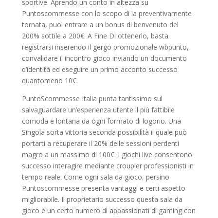
sportive. Aprendo un conto in altezza su
Puntoscommesse con lo scopo di la preventivamente
tornata, puoi entrare a un bonus di benvenuto del
200% sottile a 200€. A Fine Di ottenerlo, basta
registrarsi inserendo il gergo promozionale wbpunto,
convalidare il incontro gioco inviando un documento
d’identità ed eseguire un primo acconto successo
quantomeno 10€.
PuntoScommesse Italia punta tantissimo sul
salvaguardare un’esperienza utente il più fattibile
comoda e lontana da ogni formato di logorio. Una
Singola sorta vittoria seconda possibilità il quale può
portarti a recuperare il 20% delle sessioni perdenti
magro a un massimo di 100€. I giochi live consentono
successo interagire mediante croupier professionisti in
tempo reale. Come ogni sala da gioco, persino
Puntoscommesse presenta vantaggi e certi aspetto
migliorabile. Il proprietario successo questa sala da
gioco è un certo numero di appassionati di gaming con