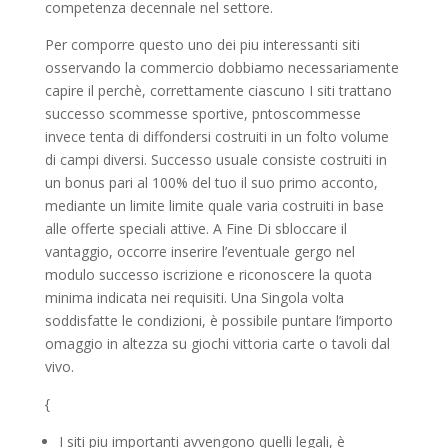
competenza decennale nel settore.
Per comporre questo uno dei piu interessanti siti
osservando la commercio dobbiamo necessariamente
capire il perchè, correttamente ciascuno I siti trattano
successo scommesse sportive, pntoscommesse
invece tenta di diffondersi costruiti in un folto volume
di campi diversi. Successo usuale consiste costruiti in
un bonus pari al 100% del tuo il suo primo acconto,
mediante un limite limite quale varia costruiti in base
alle offerte speciali attive. A Fine Di sbloccare il
vantaggio, occorre inserire l’eventuale gergo nel
modulo successo iscrizione e riconoscere la quota
minima indicata nei requisiti. Una Singola volta
soddisfatte le condizioni, è possibile puntare l’importo
omaggio in altezza su giochi vittoria carte o tavoli dal
vivo.
{
I siti piu importanti avvengono quelli legali, è