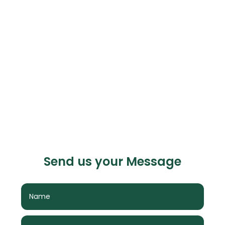
Send us your Message