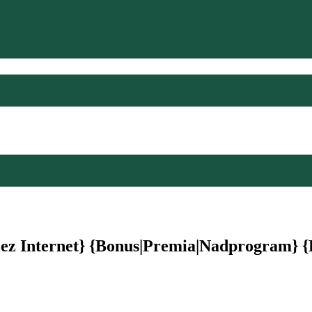
rzez Internet} {Bonus|Premia|Nadprogram} 