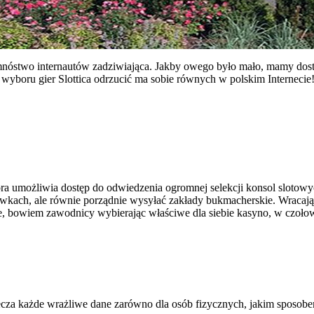
mnóstwo internautów zadziwiająca. Jakby owego było mało, mamy dostę
wyboru gier Slottica odrzucić ma sobie równych w polskim Internecie
która umożliwia dostęp do odwiedzenia ogromnej selekcji konsol slotow
wkach, ale równie porządnie wysyłać zakłady bukmacherskie. Wracając 
bowiem zawodnicy wybierając właściwe dla siebie kasyno, w czołowej
ecza każde wrażliwe dane zarówno dla osób fizycznych, jakim sposobe