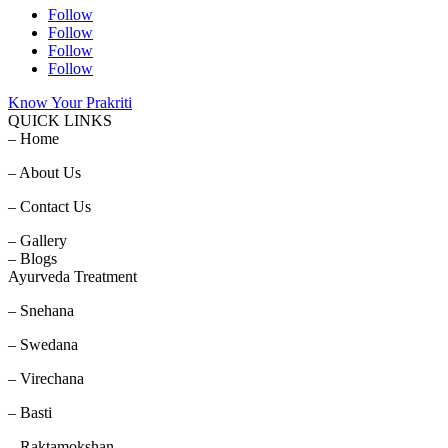
Follow
Follow
Follow
Follow
Know Your Prakriti
QUICK LINKS
– Home
– About Us
– Contact Us
– Gallery
– Blogs
Ayurveda Treatment
– Snehana
– Swedana
– Virechana
– Basti
– Raktamokshan