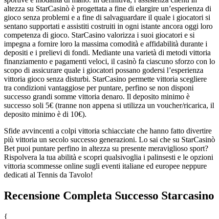
altezza su StarCasinò è progettata a fine di elargire un’esperienza di
gioco senza problemi e a fine di salvaguardare il quale i giocatori si
sentano supportati e assistiti costruiti in ogni istante ancora oggi loro
competenza di gioco. StarCasino valorizza i suoi giocatori e si
impegna a fornire loro la massima comodità e affidabilità durante i
depositi e i prelievi di fondi. Mediante una varietà di metodi vittoria
finanziamento e pagamenti veloci, il casinò fa ciascuno sforzo con lo
scopo di assicurare quale i giocatori possano godersi l’esperienza
vittoria gioco senza disturbi. StarCasino permette vittoria scegliere
tra condizioni vantaggiose per puntare, perfino se non disponi
successo grandi somme vittoria denaro. Il deposito minimo è
successo soli 5€ (tranne non appena si utilizza un voucher/ricarica, il
deposito minimo è di 10€).
Sfide avvincenti a colpi vittoria schiacciate che hanno fatto divertire
più vittoria un secolo successo generazioni. Lo sai che su StarCasinò
Bet puoi puntare perfino in altezza su presente meraviglioso sport?
Rispolvera la tua abilità e scopri qualsivoglia i palinsesti e le opzioni
vittoria scommesse online sugli eventi italiane ed europee neppure
dedicati al Tennis da Tavolo!
Recensione Completa Successo Starcasino
{