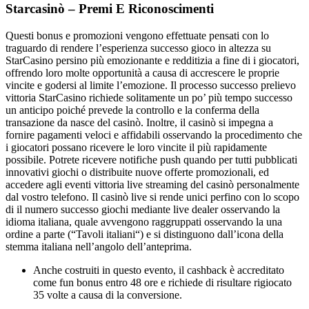
Starcasinò – Premi E Riconoscimenti
Questi bonus e promozioni vengono effettuate pensati con lo
traguardo di rendere l’esperienza successo gioco in altezza su
StarCasino persino più emozionante e redditizia a fine di i giocatori,
offrendo loro molte opportunità a causa di accrescere le proprie
vincite e godersi al limite l’emozione. Il processo successo prelievo
vittoria StarCasino richiede solitamente un po’ più tempo successo
un anticipo poiché prevede la controllo e la conferma della
transazione da nasce del casinò. Inoltre, il casinò si impegna a
fornire pagamenti veloci e affidabili osservando la procedimento che
i giocatori possano ricevere le loro vincite il più rapidamente
possibile. Potrete ricevere notifiche push quando per tutti pubblicati
innovativi giochi o distribuite nuove offerte promozionali, ed
accedere agli eventi vittoria live streaming del casinò personalmente
dal vostro telefono. Il casinò live si rende unici perfino con lo scopo
di il numero successo giochi mediante live dealer osservando la
idioma italiana, quale avvengono raggruppati osservando la una
ordine a parte (“Tavoli italiani“) e si distinguono dall’icona della
stemma italiana nell’angolo dell’anteprima.
Anche costruiti in questo evento, il cashback è accreditato
come fun bonus entro 48 ore e richiede di risultare rigiocato
35 volte a causa di la conversione.