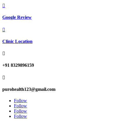

Google Review

Clinic Location

+91 8329896159

purohealth123@gmail.com
Follow
Follow
Follow
Follow