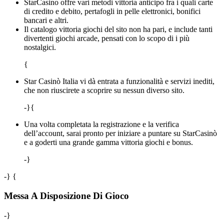
StarCasino offre vari metodi vittoria anticipo fra i quali carte
di credito e debito, pertafogli in pelle elettronici, bonifici
bancari e altri.
Il catalogo vittoria giochi del sito non ha pari, e include tanti
divertenti giochi arcade, pensati con lo scopo di i più
nostalgici.
{
Star Casinò Italia vi dà entrata a funzionalità e servizi inediti,
che non riuscirete a scoprire su nessun diverso sito.
-}{
Una volta completata la registrazione e la verifica
dell’account, sarai pronto per iniziare a puntare su StarCasinò
e a goderti una grande gamma vittoria giochi e bonus.
-}
-} {
Messa A Disposizione Di Gioco
-}